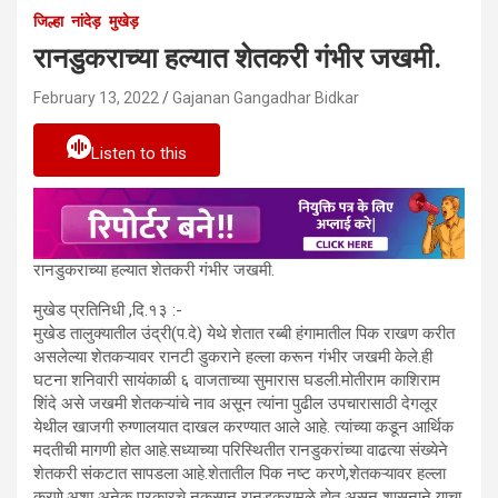
जिल्हा
नांदेड़
मुखेड़
रानडुकराच्या हल्यात शेतकरी गंभीर जखमी.
February 13, 2022
Gajanan Gangadhar Bidkar
Listen to this
रानडुकराच्या हल्यात शेतकरी गंभीर जखमी.
मुखेड प्रतिनिधी ,दि.१३ :-
मुखेड तालुक्यातील उंद्री(प.दे) येथे शेतात रब्बी हंगामातील पिक राखण करीत
असलेल्या शेतकऱ्यावर रानटी डुकराने हल्ला करून गंभीर जखमी केले.ही
घटना शनिवारी सायंकाळी ६ वाजताच्या सुमारास घडली.मोतीराम काशिराम
शिंदे असे जखमी शेतकऱ्यांचे नाव असून त्यांना पुढील उपचारासाठी देगलूर
येथील खाजगी रुग्णालयात दाखल करण्यात आले आहे. त्यांच्या कडून आर्थिक
मदतीची मागणी होत आहे.सध्याच्या परिस्थितीत रानडुकरांच्या वाढत्या संख्येने
शेतकरी संकटात सापडला आहे.शेतातील पिक नष्ट करणे,शेतकऱ्यावर हल्ला
करणे,अशा अनेक प्रकारचे नुकसान रानडुकरामुळे होत असून शासनाने याचा