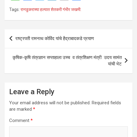
h
a
wi
n
m
h
Tags:
रानडुकराच्या हल्यात शेतकरी गंभीर जखमी.
at
ce
tt
ke
ail
ar
s
b
er
dI
e
A
o
n
Post
राष्ट्रपती रामनाथ कोविंद यांचे हैद्राबादकडे प्रयाण
p
o
navigation
p
k
कृषिक-कृषि तंत्रज्ञान सप्ताहाला उच्च व तंत्रशिक्षण मंत्री उदय सामंत
यांची भेट
Leave a Reply
Your email address will not be published.
Required fields
are marked
*
Comment
*