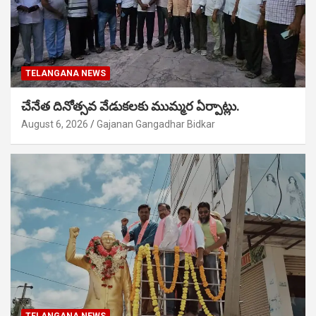
TELANGANA NEWS
చేనేత దినోత్సవ వేడుకలకు ముమ్మర ఏర్పాట్లు.
August 6, 2026
Gajanan Gangadhar Bidkar