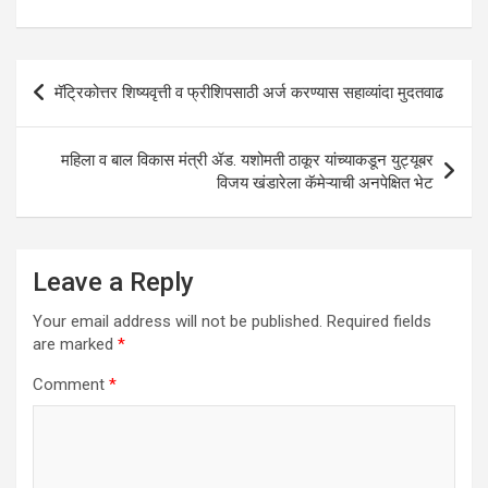
s
b
er
dI
e
A
o
n
p
o
Post
मॅट्रिकोत्तर शिष्यवृत्ती व फ्रीशिपसाठी अर्ज करण्यास सहाव्यांदा मुदतवाढ
p
k
navigation
महिला व बाल विकास मंत्री ॲड. यशोमती ठाकूर यांच्याकडून युट्यूबर
विजय खंडारेला कॅमेऱ्याची अनपेक्षित भेट
Leave a Reply
Your email address will not be published.
Required fields
are marked
*
Comment
*