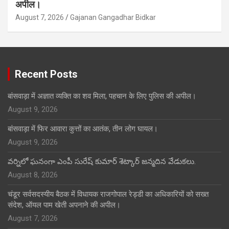
अपील।
August 7, 2026
Gajanan Gangadhar Bidkar
Recent Posts
बांसवाड़ा में अज्ञात व्यक्ति का शव मिला, पहचान के लिए पुलिस की अपील।
August 9, 2026
बांसवाड़ा में फिर आवारा कुत्तों का आतंक, तीन लोग घायल।
August 9, 2026
వర్నిలో ఘనంగా ఎంపీ సురేష్ కుమార్ శెట్కార్ జన్మదిన వేడుకలు.
August 8, 2026
चंडूर सर्वसदस्यीय बैठक में विधायक राजगोपाल रेड्डी का अधिकारियों को सख्त
संदेश, ऑयल पाम खेती अपनाने की अपील।
August 7, 2026