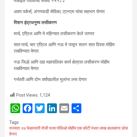
मोबाईल पथकांची संख्या १५१८२
आशा वर्कर्स, अंगणवाडी सेविका, एएनएम यांचा सहभाग घेणार
मिशन इंद्रधनुष्य लसीकरण
मार्च, एप्रिल आणि मे महिन्यात लसीकरण केले जाणार
सात मार्च, चार एप्रिल आणि नऊ मे पासून सलग सात दिवस मोहिम
राबविण्यात येणार.
नऊ जिल्हे आणि दहा महापालिका कार्य क्षेत्रात लसीकरण मोहीम
राबविण्यात येणार
गर्भवती आणि दोन वर्षांखालील मुलांना लस देणार
Post Views:
1,124
W
F
T
Li
E
S
h
a
wi
n
m
h
Tags:
at
ce
tt
ke
ail
ar
राज्यात २७ फेब्रुवारी रोजी पल्स पोलिओ मोहीम एक कोटी पंधरा लाख बालकांना डोस
देणार