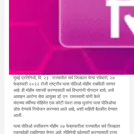
मुंबई प्रतिनिधी, दि. २३ : राज्यातील सर्व जिल्ह्यात येत्या रविवारी, २७
फेब्रुवारी २०२२ रोजी राष्ट्रीय पल्स पोलिओ मोहीम राबविली जाणार
आहे. ही मोहीम यशस्वी करण्यासाठी सर्व विभागांनी योगदान द्यावे, असे
आवाहन आरोग्य सेवा आयुक्त डॉ. एन. रामास्वामी यांनी केले.
यंदाच्या वर्षीच्या मोहिमेत एक कोटी पंधरा लाख मुलांना पल्स पोलिओचा
डोस देण्याचे नियोजन करण्यात आले आहे, अशी माहिती बैठकीत देण्यात
आली.
पल्स पोलिओ लसीकरण मोहीम २७ फेब्रुवारीला राज्यातील सर्व जिल्ह्यात
एकाचवेळी राबविण्यात येणार आहे. मोहिमेची पूर्वतयारी करण्यासाठी राज्य