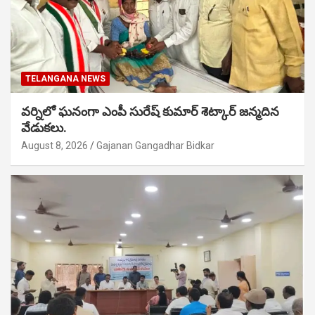
TELANGANA NEWS
వర్నిలో ఘనంగా ఎంపీ సురేష్ కుమార్ శెట్కార్ జన్మదిన
వేడుకలు.
August 8, 2026
Gajanan Gangadhar Bidkar