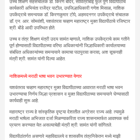
उच्च शिक्षण सहसंचालक डॉ. किरण बोंदर, सावित्रीबाई फुले पुणे विद्यापीठाचे
कार्यकारी अभियंता राजेंद्र पाटील, उपजिल्हाधिकारी गणेश मिसाळ, नाशिक
उपकेंद्राचे समन्वयक डॉ. किरणकुमार टोपे, अहमदनगर उपकेंद्राचे संचालक
डॉ. एन. आर. सोमवंशी, यशवंतराव चव्हाण महाराष्ट्र मुक्त विद्यापीठाचे रजिष्टार
श्री. बोंडे आदी उपस्थित होते.
उच्च व तंत्र शिक्षण मंत्री उदय सामंत म्हणाले, नाशिक उपकेंद्राचे काम गतीने
पूर्ण होण्यासाठी विद्यापीठाच्या वरिष्ठ अधिकाऱ्यांनी जिल्हाधिकारी कार्यालयाच्या
संबंधित अधिकाऱ्यांच्या समन्वयाने कामाचा पाठपुरावा करावा, अश सूचनाही
मंत्री श्री. सामंत यांनी दिल्या आहेत.
नाशिकमध्ये मराठी भाषा भवन उभारण्यात येणार
यशवंतराव चव्हाण महाराष्ट्र मुक्त विद्यापीठाच्या आवारात मराठी भाषा भवन
उभारण्याचा निर्णय जिल्हा प्रशासन व मुक्त विद्यापीठाच्या समन्वयाने घेण्यासाठी
कार्यवाही सुरू आहे.
महाराष्ट्र राज्य हे सांस्कृतिक दृष्ट्या देशातील अग्रेसर राज्य आहे. त्यामुळे
मराठी भाषेला अभिजात दर्जा मिळण्याकरिता राज्य शासनामार्फत आवश्यक सर्व
प्रयत्न करण्यात येत असल्याचेही मंत्री श्री. सामंत यांनी सांगितले.
विद्यापीठांतर्गत असणारे महाविद्यालये व शासकीय तंत्रनिकेतन मध्ये माझी