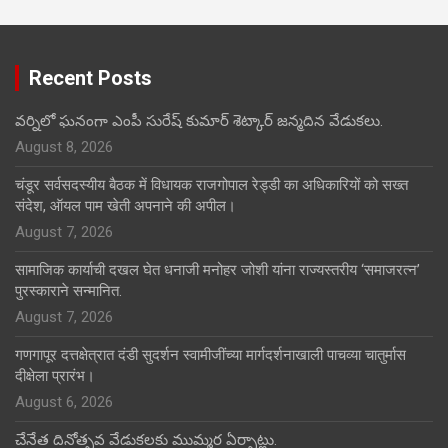
Recent Posts
వర్నిలో ఘనంగా ఎంపీ సురేష్ కుమార్ శెట్కార్ జన్మదిన వేడుకలు.
August 8, 2026
चंडूर सर्वसदस्यीय बैठक में विधायक राजगोपाल रेड्डी का अधिकारियों को सख्त
संदेश, ऑयल पाम खेती अपनाने की अपील।
August 7, 2026
सामाजिक कार्याची दखल घेत धनाजी मनोहर जोशी यांना राज्यस्तरीय ‘समाजरत्न’
पुरस्काराने सन्मानित.
August 7, 2026
गणगापूर दत्तक्षेत्रात दंडी सुदर्शन स्वामीजींच्या मार्गदर्शनाखाली पाचव्या चातुर्मास
दीक्षेला प्रारंभ।
August 6, 2026
చేనేత దినోత్సవ వేడుకలకు ముమ్మర ఏర్పాట్లు.