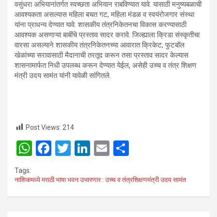
वसुंधरा अभियानांतर्गत स्वच्छता अभियान राबविण्यात यावे. यासाठी मनुष्यबळाची
आवश्यकता असल्यास महिला बचत गट, महिला मंडळ व स्वयंरोजगार संस्था
यांना प्राधन्य देण्यात यावे. शासकीय तंत्रनिकेतनचा विकास करण्यासाठी
आवश्यक असणाऱ्या बाबींचे प्रस्ताव सादर करावे. जिल्ह्याला क्रिडा संस्कृतीचा
वारसा असल्याने शासकीय तंत्रनिकेतनच्या आवारात क्रिकेट, फुटबॉल
खेळांच्या सरावासाठी मैदानाची तरतूद करून तसा प्रस्ताव सादर केल्यास
शासनामार्फत निधी उपलब्ध करून देण्यात येईल, असेही उच्च व तंत्र शिक्षण
मंत्री उदय सामंत यांनी यावेळी सांगितले.
Post Views:
214
W
F
T
Li
E
S
h
a
wi
n
m
h
Tags:
at
ce
tt
ke
ail
ar
नाशिकमध्ये मराठी भाषा भवन उभारणार : उच्च व तंत्रशिक्षणमंत्री उदय सामंत
s
b
er
dI
e
A
o
n