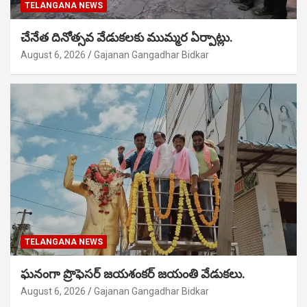
TELANGANA NEWS
చేనేత దినోత్సవ వేడుకలకు ముమ్మర ఏర్పాట్లు.
August 6, 2026
Gajanan Gangadhar Bidkar
TELANGANA NEWS
ఘనంగా ప్రొఫెసర్ జయశంకర్ జయంతి వేడుకలు.
August 6, 2026
Gajanan Gangadhar Bidkar