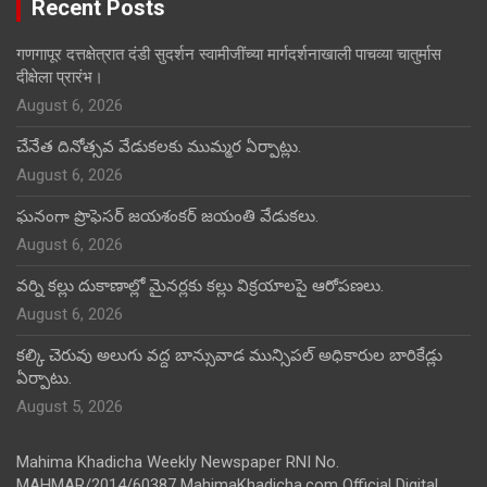
Recent Posts
गणगापूर दत्तक्षेत्रात दंडी सुदर्शन स्वामीजींच्या मार्गदर्शनाखाली पाचव्या चातुर्मास
दीक्षेला प्रारंभ।
August 6, 2026
చేనేత దినోత్సవ వేడుకలకు ముమ్మర ఏర్పాట్లు.
August 6, 2026
ఘనంగా ప్రొఫెసర్ జయశంకర్ జయంతి వేడుకలు.
August 6, 2026
వర్ని కల్లు దుకాణాల్లో మైనర్లకు కల్లు విక్రయాలపై ఆరోపణలు.
August 6, 2026
కల్కి చెరువు అలుగు వద్ద బాన్సువాడ మున్సిపల్ అధికారుల బారికేడ్లు
ఏర్పాటు.
August 5, 2026
Mahima Khadicha Weekly Newspaper RNI No.
MAHMAR/2014/60387 MahimaKhadicha.com Official Digital