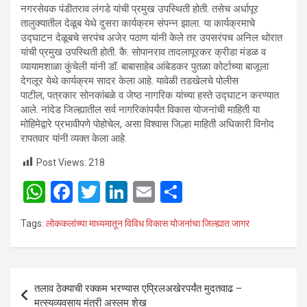
नगरसेवक पंडीतराव लंगडे यांची प्रमुख उपस्थिती होती. तसेच अर्धापूर
तालुक्यातील देळूब येथे दुसरा कार्यक्रम संपन्न झाला. या कार्यक्रमाचे
उद्घाटन देळूबचे सरपंच अजेर पठाण यांनी केले तर उपसरंपच अनिल थोरात
यांची प्रमुख उपस्थिती होती. कै. सोपानराव तादलापूरकर क्रीडा मंडळ व
व्यायामशाळा कुंचेली यांनी डॉ. बाबासाहेब आंबेडकर पुतळा कोर्टाच्या बाजूला
देगलूर येथे कार्यक्रम सादर केला आहे. यावेळी तडखेलचे पोलीस
पाटील, पत्रकार सोनकांबळे व जेष्ठ नागरिक यांच्या हस्ते उद्घाटन करण्यात
आले. नांदेड जिल्ह्यातील सर्व नागरिकांपर्यंत विकास योजनांची माहिती या
मोहिमेद्वारे प्रभावीपणे पोहोचेल, असा विश्वास जिल्हा माहिती अधिकारी विनोद
रापतवार यांनी व्यक्त केला आहे.
Post Views:
218
W
F
T
Li
E
S
h
a
wi
n
m
h
Tags:
लोककलांच्या माध्यमातून विविध विकास योजनांचा जिल्ह्यात जागर
at
ce
tt
ke
ail
ar
s
b
er
dI
e
A
o
n
Post
तलाव ठेक्याची रक्कम भरण्यास एप्रिलअखेरपर्यंत मुदतवाढ –
p
o
navigation
मत्स्यव्यवसाय मंत्री अस्लम शेख