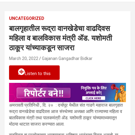
UNCATEGORIZED
बालगृहातील रूद्रा वानखेडेचा वाढदिवस
महिला व बालविकास मंत्री ॲड. यशोमती
ठाकूर यांच्याकडून साजरा
March 20, 2022
Gajanan Gangadhar Bidkar
Listen to this
अमरावती प्रतिनिधी , दि. २० : दर्यापूर येथील संत गाडगे महाराज बालगृहात
रूद्रा वानखेडेचा वाढदिवस आज संस्थेच्या अध्यक्षा आणि राज्याच्या महिला व
बालविकास मंत्री तथा पालकमंत्री ॲड. यशोमती ठाकूर यांच्यामाध्यमातून
मोठया थाटात साजरा करण्यात आला.
वाढदिवस हा प्रत्येकाच्या आयुष्यातला अतिशय आनंदाचा दिवस असतो. या