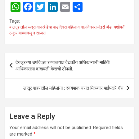
W
F
T
Li
E
S
h
a
wi
n
m
h
Tags:
at
ce
tt
ke
ail
ar
बालगृहातील रूद्रा वानखेडेचा वाढदिवस महिला व बालविकास मंत्री ॲड. यशोमती
ठाकूर यांच्याकडून साजरा
s
b
er
dI
e
A
o
n
p
o
Post
देगलूरच्या उपजिल्हा रुग्णालयात वैद्यकीय अधिकाऱ्यानी माहिती
p
k
navigation
आधिकाराला दाखवली केराची टोपली.
लातूर शहरातील महिलांना ; स्वयंपाक घरात मिळणार पाईपद्वारे गॅस
Leave a Reply
Your email address will not be published.
Required fields
are marked
*