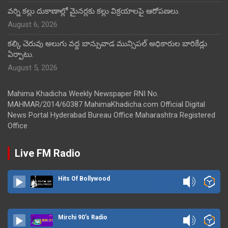
వర్ని కల్లు దుకాణాల్లో మైనర్లకు కల్లు విక్రయాలపై ఆరోపణలు.
August 6, 2026
కల్కి చెరువు అలుగు వద్ద బాన్సువాడ మున్సిపల్ అధికారుల బారికేడ్లు
ఏర్పాటు.
August 5, 2026
Mahima Khadicha Weekly Newspaper RNI No.
MAHMAR/2014/60387 MahimaKhadicha.com Official Digital
News Portal Hyderabad Bureau Office Maharashtra Registered
Office
Live FM Radio
Hits Of Bollywood
Mirchi 90's Radio