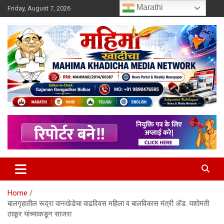
Skip
Marathi
Friday, August 7, 2026
to
content
MULIT LANGUAGE NEWS PORTAL
Mahimakhadicha
Home
बालगृहातील रूद्रा वानखेडेचा वाढदिवस महिला व बालविकास मंत्री ॲड. यशोमती
ठाकूर यांच्याकडून साजरा