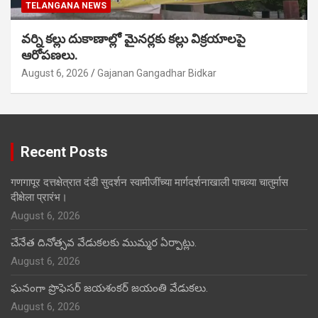
TELANGANA NEWS
వర్ని కల్లు దుకాణాల్లో మైనర్లకు కల్లు విక్రయాలపై
ఆరోపణలు.
August 6, 2026
Gajanan Gangadhar Bidkar
Recent Posts
गणगापूर दत्तक्षेत्रात दंडी सुदर्शन स्वामीजींच्या मार्गदर्शनाखाली पाचव्या चातुर्मास
दीक्षेला प्रारंभ।
August 6, 2026
చేనేత దినోత్సవ వేడుకలకు ముమ్మర ఏర్పాట్లు.
August 6, 2026
ఘనంగా ప్రొఫెసర్ జయశంకర్ జయంతి వేడుకలు.
August 6, 2026