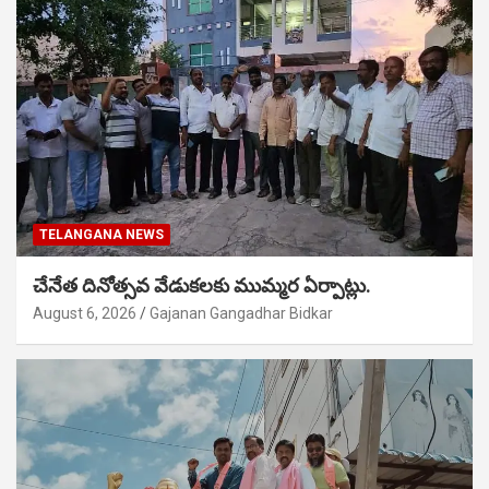
TELANGANA NEWS
చేనేత దినోత్సవ వేడుకలకు ముమ్మర ఏర్పాట్లు.
August 6, 2026
Gajanan Gangadhar Bidkar