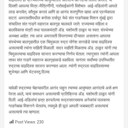
दिवशी आपल्या मित्र-मैत्रिणींनी, नातेवाईकांनी विशेषतः आई-वडिलांनी आपले
लाड करावेत, कौतुक करावं आणि हा आनंद शतगुणित व्हावा असं प्रत्येकाला
वाटतं. अमरावतीमधील बनोसा दर्यापूर येथे संत गाडगेबाबा मिशन मुंबई द्वारा
संचालित संत गाडगे महाराज बालगृह चालवले जाते. राज्याच्या महिला व
बालविकास मंत्री तथा पालकमंत्री ॲड. यशोमती ठाकूर या स्वत: संस्थेच्या
अध्यक्षा आहेत. त्या आज अमरावती विभागाच्या दौऱ्यावर असताना आपल्या
संस्थेच्या बालगृहातील एक चिमुकला रुद्रा योगेश वानखेडे याचा वाढदिवस
असल्याची त्यांना माहिती मिळाली. सदर माहीती मिळताच ॲड. ठाकूर यांनी त्या
चिमुकल्याचा वाढदिवस साजरा करण्याचा निर्णय घेतला. त्यानुसार त्यांनी आपला
ताफा संत गाडगे महाराज बालगृहाकडे वळविला. यानंतर सर्वांच्या उपस्थितीत
रुद्राचा वाढदिवस साजरा करण्यात आला. त्यांनी रुद्राला वाढदिवसाच्या
शुभेच्छा आणि भेटवस्तू दिल्या.
यावेळी रुद्राच्या चेहऱ्यावरील आनंद पाहून त्याच्या आयुष्यात आनंदाचे असे क्षण
पेरता आले, याचं समाधान असल्याची प्रतिक्रिया ॲड. यशोमती ठाकूर यांनी
दिली. आई-वडिलांचं छत्र हरपलेल्या रूद्रासारख्याच अनेकांचं पालकत्व
गाडगेबाबा मिशनने घेतलंय, त्यामुळे ही मूलं आपली जबाबदारी असल्याचं
असल्याचे त्या म्हणाला.
Post Views:
230