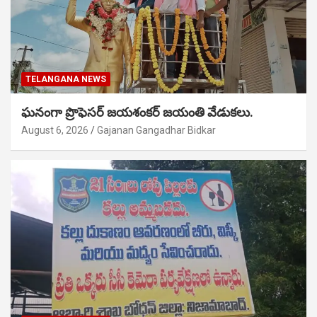
TELANGANA NEWS
ఘనంగా ప్రొఫెసర్ జయశంకర్ జయంతి వేడుకలు.
August 6, 2026
Gajanan Gangadhar Bidkar