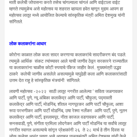
माती कलेची जोपासना करते तसेच चांगल्याला चांगलं आणि वाईटाला वाईट
म्हणते त्यामुळेच असे महोत्सव या शहरात व्हायला हवेत म्हणून मुद्दाम आपण हा
महोत्सव लातूर मध्ये आयोजित केल्याचे सांस्कृतिक मंत्री अमित देशमुख यांनी
सांगितले.
लोक कलाकरांना आधार
कोरोना काळात लोक कला सादर करणाऱ्या कलाकरांचे सादरीकरण बंद पडले.
त्यामुळे आर्थिक संकट त्यांच्यावर आले याची जाणीव ठेवून सरकारने राज्यातील
या कलाकारांना चाळीस कोटी रुपयाचे पॅकेज जाहीर केलं.. मुख्यमंत्री उद्धव
ठाकरे कलेची जाणीव असलेले असल्यामुळे यापुढेही कला आणि कलाकारांसाठी
उत्तम देत राहू हे सांस्कृतिक मंत्र्यांनी सांगितले.
लावणी महोत्सव -२०२२ साठी लातूर नगरीत आलेल्या ‘ सविता जळगावकर
आणि पार्टी, पुणे, न्यू अंबिका कलाकेंद्र आणि पार्टी, चौफुला, पद्मावती
कलाकेंद्र आणि पार्टी, मोडनिंब, शीतल नागपूरकर आणि पार्टी चौफुला, आशा
रूपा परभणीकर आणि पार्टी मोडनिंब, उषा रेश्मा नर्लेकर आणि पार्टी, पुणे, नूतन
कलाकेंद्र आणि पार्टी, इस्लामपूर, नीता काजल वडगावकर आणि पार्टी,
सनसवाडी, पुणे, संगीता प्रमिला लोदगेकर आणि पार्टी मोडनिंब या सर्वांचे लातूर
नगरीत स्वागत असल्याचे सांगून प्रेक्षकांनी २६ ते २८ मार्च हे तीन दिवस या
लोक कलेचा आनंद घ्यावा असे आवाहन पालकमंत्री अमित देशमुख यांनी केले.