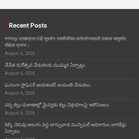
Recent Posts
गणगापूर दत्तक्षेत्रात दंडी सुदर्शन स्वामीजींच्या मार्गदर्शनाखाली पाचव्या चातुर्मास
दीक्षेला प्रारंभ।
August 6, 2026
చేనేత దినోత్సవ వేడుకలకు ముమ్మర ఏర్పాట్లు.
August 6, 2026
ఘనంగా ప్రొఫెసర్ జయశంకర్ జయంతి వేడుకలు.
August 6, 2026
వర్ని కల్లు దుకాణాల్లో మైనర్లకు కల్లు విక్రయాలపై ఆరోపణలు.
August 6, 2026
కల్కి చెరువు అలుగు వద్ద బాన్సువాడ మున్సిపల్ అధికారుల బారికేడ్లు
ఏర్పాటు.