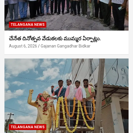
TELANGANA NEWS
చేనేత దినోత్సవ వేడుకలకు ముమ్మర ఏర్పాట్లు.
August 6, 2026
Gajanan Gangadhar Bidkar
TELANGANA NEWS