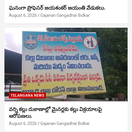
ఘనంగా ప్రొఫెసర్ జయశంకర్ జయంతి వేడుకలు.
August 6, 2026
Gajanan Gangadhar Bidkar
TELANGANA NEWS
వర్ని కల్లు దుకాణాల్లో మైనర్లకు కల్లు విక్రయాలపై
ఆరోపణలు.
August 6, 2026
Gajanan Gangadhar Bidkar