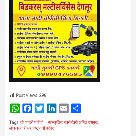
Post Views:
298
W
F
T
Li
E
S
h
a
wi
n
m
h
Tags:
ती जपली पाहिजे – सांस्कृतिक कार्यमंत्री अमित देशमुख
,
at
ce
tt
ke
ail
ar
लोककला ही महाराष्ट्राची परंपरा