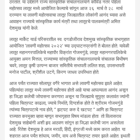
ठरतात. या उद्देशाने राज्य सांस्कृतिक संचालनालयाने कोविड नंतर पहिला
महोत्सव लातूर मध्ये आयोजित केल्याचे सांगून आज २६ मार्च ते २८ मार्च
दरम्यान या लावणी महोत्सवाचा लातूर जिल्ह्यातील लोकांनी आनंद घ्यावा असे
आवाहन राज्याचे सांस्कृतिक कार्य मंत्री तथा लातूरचे पालकमंत्री अमित
देशमुख यांनी केले.
लातूर मार्केट यार्ड परिसरातील स्व. दगडोजीराव देशमुख सांस्कृतिक सभागृहात
आयोजित ‘लावणी महोत्सव २०२२’ च्या उद्घाटनप्रसंगी ते बोलत होते. यावेळी
लातूर महानगरपालिकेचे महापौर विक्रांत गोजमगुंडे, लातूर महानगरपालिकेचे
आयुक्त अमन मित्तल, राज्याच्या सांस्कृतिक संचालनालयाचे संचालक बिभीषण
चवरे, लातूर कृषी उत्पन्न बाजार समितीचे सभापती ललित शहा, उपसभापती
मनोज पाटील, श्रीशैल उटगे, किरण जाधव उपस्थित होते.
आज पर्यंत राज्यात सोलापूर वगैरे भागात असे लावणी महोत्सव झाले आहेत.
पहिल्यांदा लातूर मध्ये लावणी महोत्सव होतो आहे याचा आपल्याला आनंद असून
हा जिल्हा कलेची जोपासना करणारा असून या जिल्ह्याचे सुपुत्र कलावंत ज्यांनी
पहिला चित्रपट काढला, ज्याचे निर्माते, दिग्दर्शक होते ते श्रीराम गोजमगुंडे
त्यांच्या चित्रपटाचे नाव होते, ” झटपट करु दे खटपट ” आणि हा चित्रपट
राज्यात करमुक्त व्हावा म्हणून सभागृहात विषय मांडला होता तो विलासराव
देशमुख साहेबांनी अशी हृद आठवण सांगून हा जिल्हा कलेची जान असलेला
आहे. रितेश देशमुख हे आज मराठी, हिंदी, इंग्रजी मध्ये काम करत आहेत. या
शहरात आज पर्यंत शांघाय, जमीर, वाय असे चित्रपट तयार झाले आहेत. इथली