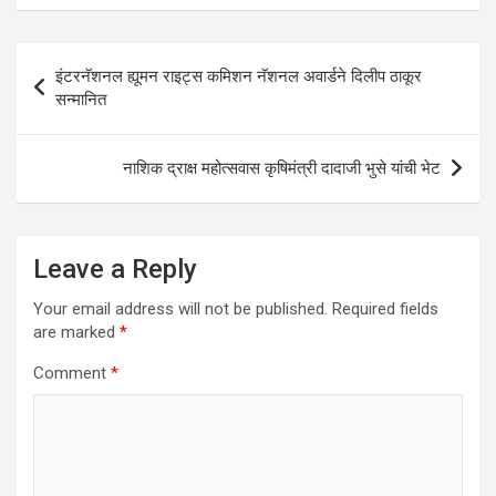
s
b
er
dI
e
A
o
n
Post
p
o
इंटरनॅशनल ह्यूमन राइट्स कमिशन नॅशनल अवार्डने दिलीप ठाकूर
navigation
सन्मानित
p
k
नाशिक द्राक्ष महोत्सवास कृषिमंत्री दादाजी भुसे यांची भेट
Leave a Reply
Your email address will not be published.
Required fields
are marked
*
Comment
*