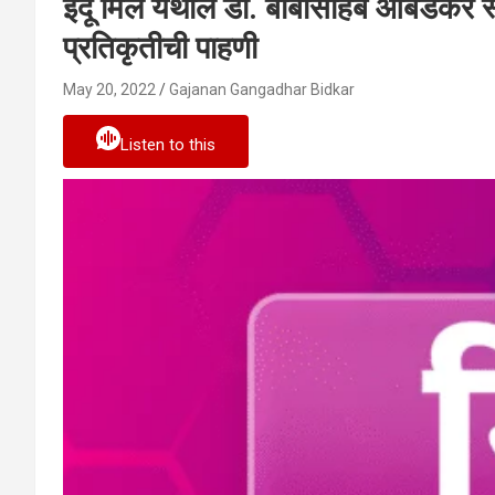
इंदू मिल येथील डॉ. बाबासाहेब आंबेडकर स्
प्रतिकृतीची पाहणी
May 20, 2022
Gajanan Gangadhar Bidkar
Listen to this