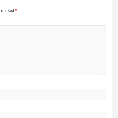
re marked
*