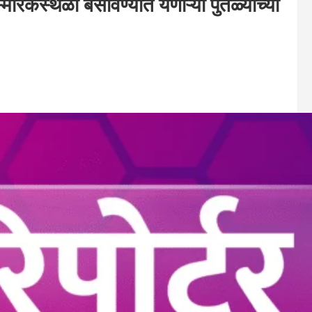
मारकस्थळी बसविण्यात येणाऱ्या पुतळ्याच्या