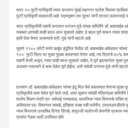
सदर २५ फुटी प्रतिकृती तयार करताना मुंबई महानगर प्रदेश विकास प्राधिकरणान
फुटी प्रतिकृती साकारली आहे. पद्मभूषण राम सुतार यांनी सरदार वल्लभभाई पटेल
सदर प्रतिकृतीची पाहणी करताना धनंजय मुंडे यांसह समितीने डॉ. बाबासाहेब आंब
याबाबत आणखी काही बदल आज सुचवले आहेत. हे बदल पूर्ण करून त्यास एमएमआरड
हाती घेता येणार असल्याचे श्री. मुंडे यांनी म्हटले आहे.
सुमारे ११०० कोटी रुपये खर्चून इंदूमिल येथील डॉ. बाबासाहेब आंबेडकर यांच्या 
१०० फुटी पिलर वर मुख्य पुतळा बसवण्यात येणार आहे, त्या पिलरचे ७५% काम पू
पाहणी केली असून, त्यात काही बदल सुचवले आहेत, ते पूर्ण झाल्यानंतर मुख्य पुत
अडचण नसल्याने हे काम वेळेत पूर्ण होईल, असे यावेळी धनंजय मुंडे यांनी म्हटले
दरम्यान डॉ. बाबासाहेब आंबेडकर यांच्या इंदू मिल येथे बसवण्यात येणाऱ्या मुख्य 
प्रतिकृतीचे काम वेळेत पूर्ण केले जावे, अशा सूचना यावेळी मंत्रिमंडळ समितीने शि
शालेय शिक्षण मंत्री प्रा. वर्षाताई गायकवाड, सामाजिक न्याय विभागाचे सचिव श्
अधिष्ठाता प्रा. विश्वनाथ साबळे, इतिहास तज्ज्ञ रुबी मलेपीन, एमएमआरडीएचे 
न्याय विभागाचे उपसचिव दिनेश डिंगळे, शापुरजी पालोनजी कंपनीचे प्रकल्प व
प्रशांत गेडाम आदी उपस्थित होते.