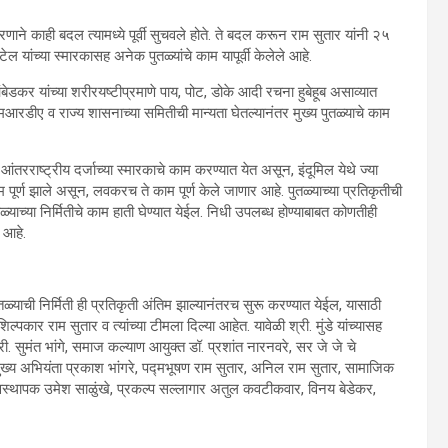
े काही बदल त्यामध्ये पूर्वी सुचवले होते. ते बदल करून राम सुतार यांनी २५
 यांच्या स्मारकासह अनेक पुतळ्यांचे काम यापूर्वी केलेले आहे.
ेडकर यांच्या शरीरयष्टीप्रमाणे पाय, पोट, डोके आदी रचना हुबेहूब असाव्यात
ीए व राज्य शासनाच्या समितीची मान्यता घेतल्यानंतर मुख्य पुतळ्याचे काम
आंतरराष्ट्रीय दर्जाच्या स्मारकाचे काम करण्यात येत असून, इंदूमिल येथे ज्या
र्ण झाले असून, लवकरच ते काम पूर्ण केले जाणार आहे. पुतळ्याच्या प्रतिकृतीची
ळ्याच्या निर्मितीचे काम हाती घेण्यात येईल. निधी उपलब्ध होण्याबाबत कोणतीही
 आहे.
पुतळ्याची निर्मिती ही प्रतिकृती अंतिम झाल्यानंतरच सुरू करण्यात येईल, यासाठी
ल्पकार राम सुतार व त्यांच्या टीमला दिल्या आहेत. यावेळी श्री. मुंडे यांच्यासह
री. सुमंत भांगे, समाज कल्याण आयुक्त डॉ. प्रशांत नारनवरे, सर जे जे चे
मुख्य अभियंता प्रकाश भांगरे, पद्मभूषण राम सुतार, अनिल राम सुतार, सामाजिक
्यवस्थापक उमेश साळुंखे, प्रकल्प सल्लागार अतुल कवटीकवार, विनय बेडेकर,