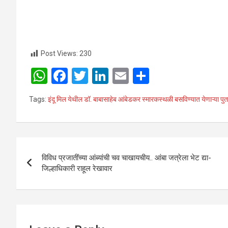
Post Views:
230
W
F
T
Li
E
S
h
a
wi
n
m
h
Tags:
इंदू मिल येथील डॉ. बाबासाहेब आंबेडकर स्मारकस्थळी बसविण्यात येणाऱ्या पुत
at
ce
tt
ke
ail
ar
s
b
er
dI
e
A
o
n
Post
p
o
विविध प्रजातींच्या आंब्यांची चव चाखायचीय.. आंबा जत्रेला भेट द्या-
navigation
जिल्हाधिकारी राहूल रेखावार
p
k