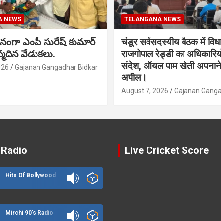
A NEWS
TELANGANA NEWS
నంగా ఎంపీ సురేష్ కుమార్
चंडूर सर्वसदस्यीय बैठक में वि
న్మదిన వేడుకలు.
राजगोपाल रेड्डी का अधिकारिय
संदेश, ऑयल पाम खेती अपनाने
026
Gajanan Gangadhar Bidkar
अपील।
August 7, 2026
Gajanan Ganga
 Radio
Live Cricket Score
Hits Of Bollywood
Mirchi 90's Radio