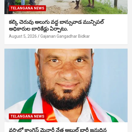
TELANGANA NEWS
కల్కి చెరువు అలుగు వద్ద బాన్సువాడ మున్సిపల్
అధికారుల బారికేడ్లు ఏర్పాటు.
August 5, 2026
Gajanan Gangadhar Bidkar
TELANGANA NEWS
వర్నిలో కాంగ్రెస్ మైనార్టీ నేత అబ్దుల్ బారీ జన్మదిన