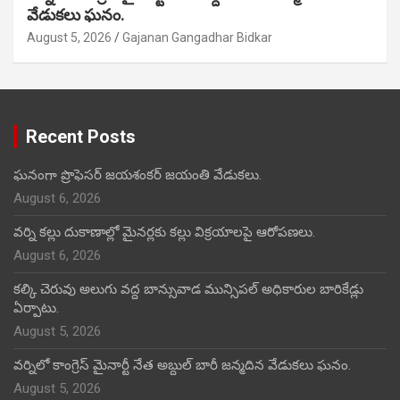
వేడుకలు ఘనం.
August 5, 2026
Gajanan Gangadhar Bidkar
Recent Posts
ఘనంగా ప్రొఫెసర్ జయశంకర్ జయంతి వేడుకలు.
August 6, 2026
వర్ని కల్లు దుకాణాల్లో మైనర్లకు కల్లు విక్రయాలపై ఆరోపణలు.
August 6, 2026
కల్కి చెరువు అలుగు వద్ద బాన్సువాడ మున్సిపల్ అధికారుల బారికేడ్లు
ఏర్పాటు.
August 5, 2026
వర్నిలో కాంగ్రెస్ మైనార్టీ నేత అబ్దుల్ బారీ జన్మదిన వేడుకలు ఘనం.
August 5, 2026