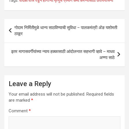
Tags:
वादळी वीज पडून होणाऱ्या मृत्युचे प्रमाण कमी करण्यासाठी उपाययोजना
at
ce
tt
ke
ail
ar
s
b
er
dI
e
A
o
n
Post
गोदाम निर्मितीमुळे धान्य साठविण्याची सुविधा – पालकमंत्री ॲङ यशोमती
p
o
navigation
ठाकूर
p
k
इतर मागासवर्गीयांच्या न्याय हक्कासाठी आंदोलनात सहभागी व्हावे – माधव
अण्णा साठे
Leave a Reply
Your email address will not be published.
Required fields
are marked
*
Comment
*