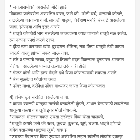
* जंगलासभोवती असलेली मोठी झाडे.
मोकळ्या जागेवरील असंरक्षित वास्तू. जसे की- छोटी चर्च, धान्याची कोठारे,
वाळलेल्या गवताच्या गंजी, लाकडी गाड्या, निरीक्षण मनोरे, उंचवटे असलेल्या
जागा. झोपडया आणि इतर आसरे..
* धातूचे कोणतेही भाग नसलेल्या लाकडाच्या ज्यात पाण्याचे धातूचे नळ आहेत,
त्या नळांना स्पर्श करणे टाळा.
* झेंडा उभा करायचा खांब, दुरदर्शन अँटिना, नळ किया धातूची उंची कायम
स्वरूपी वास्तु ह्यांच्या जवळ जाऊ नका.
* तळे व पाण्याचे तलाव, बहुधा ही ठिकाणे मदत मिळण्यास दुरापास्त असतात.
विशेषतः साठलेल्या पाण्यात तळ्यात तरंगणारी होडी,
* गोल्फ कोर्स आणि इतर मैदाने इथे विजा कोसळण्याची शक्यता असते.
* उंच सुळके व पर्वतांच्या कडा,
* डोंगर माथा, दरीपेक्षा डोंगर माथ्यावर जास्त विजा कोसळतात.
4) विजेपासून संरक्षित नसलेल्या जागा,
* कायम स्वरूपी धातूच्या तारांची बनवलेली कुंपणे, आधार घेण्यासाठी लावलेल्या
धातूच्या नळ्या व धातूची इतर मोठी बांधकामे,
*सायकल, मोटरसायकल उघडा ट्रॅक्टर किंवा घोडा चालवणे,
*धातूची हत्यारे जसे की पहार, कुदळ, कुऱ्हाड, खुपे, छत्र्या, धातूचे झोपाळे,
बागेत बसायच्या धातूच्या खुर्चा, बाक इ.
*उघडया मैदानावर किंवा एखाद्या असंरक्षित लहान खोलीत लोकांचे एकत्र