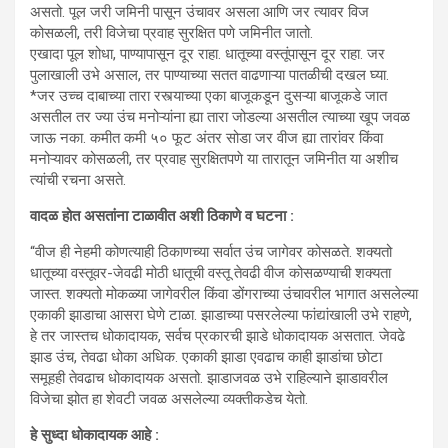
असतो. पूल जरी जमिनी पासून उंचावर असला आणि जर त्यावर विज
कोसळली, तरी विजेचा प्रवाह सुरक्षित पणे जमिनीत जातो.
एखादा पूल शोधा, पाण्यापासून दूर राहा. धातूच्या वस्तूंपासून दूर राहा. जर
पुलाखाली उभे असाल, तर पाण्याच्या सतत वाढणाऱ्या पातळीची दखल घ्या.
*जर उच्च दाबाच्या तारा रस्त्याच्या एका बाजूकडून दुसऱ्या बाजूकडे जात
असतील तर ज्या उंच मनोऱ्यांना ह्या तारा जोडल्या असतील त्याच्या खूप जवळ
जाऊ नका. कमीत कमी ५० फूट अंतर सोडा जर वीज ह्या तारांवर किंवा
मनोऱ्यावर कोसळली, तर प्रवाह सुरक्षितपणे या तारातून जमिनीत या अशीच
त्यांची रचना असते.
वादळ होत असतांना टाळावीत अशी ठिकाणे व घटना :
“वीज ही नेहमी कोणत्याही ठिकाणच्या सर्वात उंच जागेवर कोसळते. शक्यतो
धातूच्या वस्तूवर-जेवढी मोठी धातूची वस्तू तेवढी वीज कोसळण्याची शक्यता
जास्त. शक्यतो मोकळ्या जागेवरील किंवा डोंगराच्या उंचावरील भागात असलेल्या
एकाकी झाडाचा आसरा घेणे टाळा. झाडाच्या पसरलेल्या फांद्यांखाली उभे राहणे,
हे तर जास्तच धोकादायक, सर्वच प्रकारची झाडे धोकादायक असतात. जेवढे
झाड उंच, तेवढा धोका अधिक. एकाकी झाडा एवढाच काही झाडांचा छोटा
समूहही तेवढाच धोकादायक असतो. झाडाजवळ उभे राहिल्याने झाडावरील
विजेचा झोत हा शेवटी जवळ असलेल्या व्यक्तीकडेच येतो.
हे सुध्दा धोकादायक आहे :