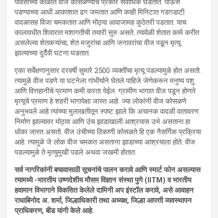
पावसाच्या काळात वीज कोसळण्याचे प्रकार सर्वाधिक घडतात. पाऊस
पडण्याच्या आधी आकाशात ढग जमतात आणि काही मिनिटात गडगडाटी
वादळासह विजा चमकतात आणि मोठ्या आवाजामह कुठेतरी पडतात. याच
कालावधीत शिवारात मशागतीची तयारी सुरु असते. त्यावेळी शेतात कामे करीत
असलेल्या शेतकऱ्यांचा, शेत मजुरांचा आणि जनावरांचा वीज पडून मृत्यू
झाल्याच्या दुर्दैवी घटना घडतात.
एका सर्वेक्षणानुसार दरवर्षी सुमारे 2500 व्यक्तींचा मृत्यू पडल्यामुळे होत असतो.
त्यामुळे वीज पडणे या घटनेला गांभीर्याने घेतले पाहिजे जेणेकरून मनुष्य पशु
आणि वित्तहानीचे प्रमाण कमी करता येईल. ग्रामीण भागात वीज पडून होणारे
मृत्यूचे प्रमाण हे शहरी भागापेक्षा जास्त आहे. ज्या लोकांनी वीज कोसळणे
अनुभवले आहे त्यांच्या मुलाखतीतून स्पष्ट झाले कि अचानक वादळी वातावरण
निर्माण झाल्यावर मोठ्या आणि उंच झाडाखाली आश्रयास उभे असताना हा
धोका जास्त असतो. वीज उंचीच्या ठिकाणी कोसळते हि एक नैसर्गिक प्रक्रिया
आहे. त्यामुळे जे लोक वीज चमकत असताना झाडाच्या आश्रयाला होते. वीज
पडल्यामुळे ते मृत्युमुखी पडले अथवा जखमी होतात.
सर्व नागरिकांनी बचावासाठी सूचनांचे पालन करावे आणि स्मार्ट फोन असल्यास
त्यामध्ये -भारतीय उष्णदेशीय मौसम विज्ञान संस्था पुणे (IITM) व भारतीय
हवामान विभागाने विकसित केलेले दामिनी अप इंस्टॉल करावे, असे आवाहन
राधाबिनोद अ. शर्मा, जिल्हाधिकारी तथा अध्यक्ष, जिल्हा आपत्ती व्यवस्थापन
प्राधिकरण, बीड
यांनी केले आहे.