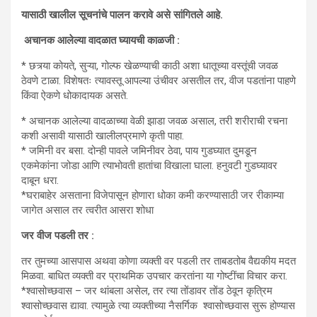
यासाठी खालील सूचनांचे पालन करावे असे सांगितले आहे.
अचानक आलेल्या वादळात घ्यायची काळजी :
* छत्र्या कोयते, सुऱ्या, गोल्फ खेळण्याची काठी अशा धातूच्या वस्तूंची जवळ
ठेवणे टाळा. विशेषतः त्यावस्तू आपल्या उंचीवर असतील तर, वीज पडतांना पाहणे
किंवा ऐकणे धोकादायक असते.
* अचानक आलेल्या वादळाच्या वेळी झाडा जवळ असाल, तरी शरीराची रचना
कशी असावी यासाठी खालीलप्रमाणे कृती पाहा.
* जमिनी वर बसा. दोन्ही पावले जमिनीवर ठेवा, पाय गुडघ्यात दुमडून
एकमेकांना जोडा आणि त्याभोवती हातांचा विखाला घाला. हनुवटी गुडघ्यावर
दाबून धरा.
*घराबाहेर असताना विजेपासून होणारा धोका कमी करण्यासाठी जर रीकाम्या
जागेत असाल तर त्वरीत आसरा शोधा
जर वीज पडली तर :
तर तुमच्या आसपास अथवा कोणा व्यक्ती वर पडली तर ताबडतोब वैद्यकीय मदत
मिळवा. बाधित व्यक्ती वर प्राथमिक उपचार करतांना या गोष्टींचा विचार करा.
*श्वासोच्छवास – जर थांबला असेल, तर त्या तोंडावर तोंड ठेवून कृत्रिम
श्वासोच्छवास द्यावा. त्यामुळे त्या व्यक्तीच्या नैसर्गिक श्वासोच्छवास सुरू होण्यास