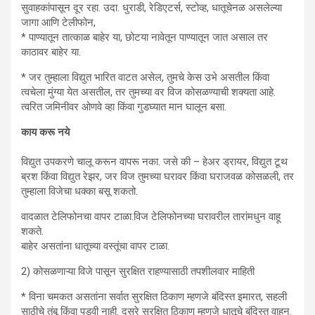
सुवाहकांपासून दूर रहा. उदा. धुराडी, रेडिएटर्स, स्टोव्ह, धातूचेनळ असलेल्या
जागा आणि टेलीफोन,
* पाण्यातून तात्काळ बाहेर या, छोटया नावेतून पाण्यातून जात असाल तर
काठावर बाहेर या.
* जर तुम्हाला विद्युत भारित वाटत असेल, तुमचे केस उभे असतील किंवा
त्वचेला मुंग्या येत असतील, तर तुमच्या वर विज कोसळण्याची शक्यता आहे.
त्वरित जमिनीवर ओणवे व्हा किंवा गुडघ्यात मान घालून बसा.
काय करू नये
विद्युत उपकरणे चालू करून वापरू नका. जसे की – हेअर ड्रायर, विद्युत टूथ
ब्रश किंवा विद्युत रेझर, जर विज तुमच्या घरावर किंवा घराजवळ कोसळली, तर
तुम्हाला विजेचा धक्का बसू शकतो.
वादळात टेलिफोनचा वापर टाळा.विज टेलिफोनच्या घरावरील तारांमधुन वाहू
शकते.
बाहेर असतांना धातूच्या वस्तूंचा वापर टाळा.
2) कोसळणाऱ्या विजे पासून सुरक्षित राहण्यासाठी तपशीलवार माहिती
* विना चमकत असतांना सर्वात सुरक्षित ठिकाण म्हणजे बंदिस्त इमारत, सहली
साठीचे तंबू किंवा पडवी नाही. दुसरे सुरक्षित ठिकाण म्हणजे धातूचे बंदिस्त वाहन.