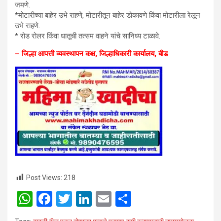
जमणे.
*मोटारीच्या बाहेर उभे राहणे, मोटारीतून बाहेर डोकावणे किंवा मोटारीला रेलून
उभे राहणे.
* रोड रोलर किंवा धातूची तत्सम वाहने यांचे सानिध्य टाळावे.
– जिल्हा आपत्ती व्यवस्थापन कक्ष,
जिल्हाधिकारी कार्यालय, बीड
Post Views:
218
W
F
T
Li
E
S
h
a
wi
n
m
h