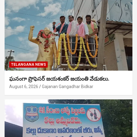
TELANGANA NEWS
ఘనంగా ప్రొఫెసర్ జయశంకర్ జయంతి వేడుకలు.
August 6, 2026
Gajanan Gangadhar Bidkar