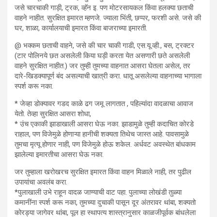
जसे चारचाकी गाड़ी, ट्रक, व्हॅन इ. पण मोटरसायकल किंवा हलक्या छताची
वाहने नाहीत. सुरक्षित इमारत म्हणजे. ज्याला भिंती, छप्पर, फरशी असे. जसे की
घर, शाळा, कार्यालयाची इमारत किंवा बाजराच्या इमारती.
@ भक्कम छताची वाहने, जसे की चार चाकी गाडी, एस.यू.व्ही., बस, ट्रक्टर
(टार पोलिनये छत असलेली किया घड़ी करता येत असणारी छते असलेली
वाहने सुरक्षित नाहीत.) जर तुम्ही तुमच्या वाहनात आसरा घेतला असेल, तर
दारे-खिडक्यापूर्ण बंद असल्याची खात्री करा. धातू असलेल्या वाहनाच्या भागाला
स्पर्श करू नका.
* जेव्हा डोक्यावर गडद काळे ढग जमू लागतात , पहिल्यांदा वादळाचा आवाज
येतो. तेव्हा सुरक्षित आसरा शोधा,
* उंच एकाकी झाडाखाली आसरा घेऊ नका. झाडामुळे तुम्ही कदाचित कोरडे
राहाल, पण विजेमुळे होणाऱ्या हानीची शक्यता तिथेच जास्त आहे. पावसामुळे
तुमचा मृत्यू होणार नाही, पण विजेमुळे होऊ शकेल. अर्धवट अवस्थेत बांधकाम
झालेल्या इमारतीचा आसरा घेऊ नका.
जर तुम्हाला खरोखरच सुरक्षित इमारत किंवा वाहन मिळाले नाही, तर पुढील
उपायांचा अवलंब करा.
*पुलाखाली उभे राहून वादळ जाण्याची वाट पहा. पुलाच्या लोखंडी तुळ्या
कमानींना स्पर्श करू नका, तुमच्या दुचाकी पासून दूर अंतरावर थांबा, शक्यतो
कोरड्या जागेवर थांबा, पूल हा स्थापत्य शास्त्रानुसार काळजीपूर्वक बांधलेला