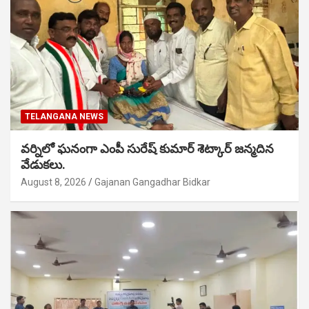
TELANGANA NEWS
వర్నిలో ఘనంగా ఎంపీ సురేష్ కుమార్ శెట్కార్ జన్మదిన
వేడుకలు.
August 8, 2026
Gajanan Gangadhar Bidkar