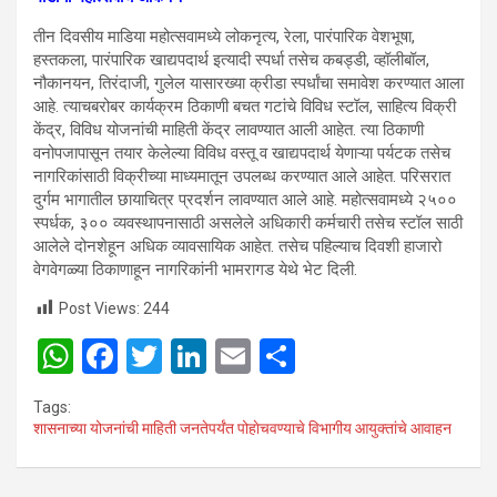
तीन दिवसीय माडिया महोत्सवामध्ये लोकनृत्य, रेला, पारंपारिक वेशभूषा,
हस्तकला, पारंपारिक खाद्यपदार्थ इत्यादी स्पर्धा तसेच कबड्डी, व्हॉलीबॉल,
नौकानयन, तिरंदाजी, गुलेल यासारख्या क्रीडा स्पर्धांचा समावेश करण्यात आला
आहे. त्याचबरोबर कार्यक्रम ठिकाणी बचत गटांचे विविध स्टॉल, साहित्य विक्री
केंद्र, विविध योजनांची माहिती केंद्र लावण्यात आली आहेत. त्या ठिकाणी
वनोपजापासून तयार केलेल्या विविध वस्तू व खाद्यपदार्थ येणाऱ्या पर्यटक तसेच
नागरिकांसाठी विक्रीच्या माध्यमातून उपलब्ध करण्यात आले आहेत. परिसरात
दुर्गम भागातील छायाचित्र प्रदर्शन लावण्यात आले आहे. महोत्सवामध्ये २५००
स्पर्धक, ३०० व्यवस्थापनासाठी असलेले अधिकारी कर्मचारी तसेच स्टॉल साठी
आलेले दोनशेहून अधिक व्यावसायिक आहेत. तसेच पहिल्याच दिवशी हाजारो
वेगवेगळ्या ठिकाणाहून नागरिकांनी भामरागड येथे भेट दिली.
Post Views:
244
W
F
T
Li
E
S
h
a
wi
n
m
h
Tags:
at
ce
tt
ke
ail
ar
शासनाच्या योजनांची माहिती जनतेपर्यंत पोहाेचवण्याचे विभागीय आयुक्तांचे आवाहन
s
b
er
dI
e