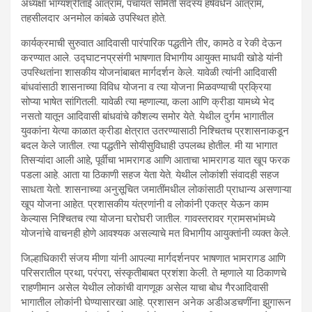
अध्यक्षा भाग्यश्रीताई आत्राम, पंचायत समिती सदस्य हर्षवर्धन आत्राम,
तहसीलदार अनमोल कांबळे उपस्थित होते.
कार्यक्रमाची सुरुवात आदिवासी पारंपारिक पद्धतीने तीर, कामठे व रेकी देऊन
करण्यात आले. उद्घाटनप्रसंगी भाषणात विभागीय आयुक्त माधवी खोडे यांनी
उपस्थितांना शासकीय योजनांबाबत मार्गदर्शन केले. यावेळी त्यांनी आदिवासी
बांधवांसाठी शासनाच्या विविध योजना व त्या योजना मिळवण्याची प्रक्रिया
सोप्या भाषेत सांगितली. यावेळी त्या म्हणाल्या, कला आणि क्रीडा यामध्ये भेद
नसतो यातून आदिवासी बांधवांचे कौशल्य समोर येते. येथील दुर्गम भागातील
युवकांना येत्या काळात क्रीडा क्षेत्रात उतरण्यासाठी निश्चितच प्रशासनाकडून
बदल केले जातील. त्या पद्धतीने सोयीसुविधाही उपलब्ध होतील. मी या भागात
तिसऱ्यांदा आली आहे, पूर्वीचा भामरागड आणि आताचा भामरागड यात खूप फरक
पडला आहे. आता या ठिकाणी सहज येता येते. येथील लोकांशी संवादही सहज
साधता येतो. शासनाच्या अनुसूचित जमातींमधील लोकांसाठी प्राधान्य असणाऱ्या
खूप योजना आहेत. प्रशासकीय यंत्रणांनी व लोकांनी एकत्र येऊन काम
केल्यास निश्चितच त्या योजना घरोघरी जातील. गावस्तरावर ग्रामसभांमध्ये
योजनांचे वाचनही होणे आवश्यक असल्याचे मत विभागीय आयुक्तांनी व्यक्त केले.
जिल्हाधिकारी संजय मीणा यांनी आपल्या मार्गदर्शनपर भाषणात भामरागड आणि
परिसरातील प्रथा, परंपरा, संस्कृतीबाबत प्रशंशा केली. ते म्हणाले या ठिकाणचे
राहणीमान असेल येथील लोकांची वागणूक असेल याचा बोध गैरआदिवासी
भागातील लोकांनी घेण्यासारखा आहे. प्रशासन अनेक अडीअडचणींना झुगारून