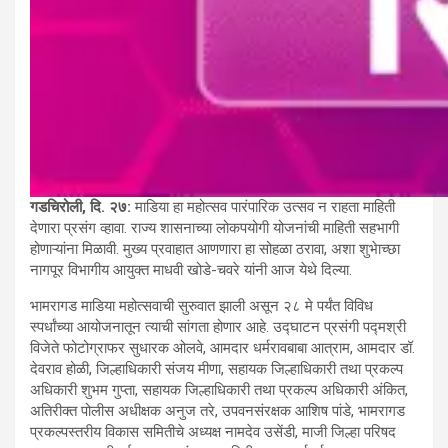
गडचिरोली, दि. २७:
माडिया हा महोत्सव पारंपारिक उत्सव न राहता माहिती
देणारा प्रसंग व्हावा. राज्य शासनाच्या लोकपयोगी योजनांची माहिती सहभागी
होणाऱ्यांना मिळावी. मुख्य प्रवाहात आणणारा हा सोहळा ठरावा, अशा शुभेाच्छा
नागपूर विभागीय आयुक्त माधवी खोडे-चवरे यांनी आज येथे दिल्या.
भामरागड माडिया महोत्सवाची सुरुवात झाली असून २८ मे पर्यंत विविध
स्पर्धांच्या आयोजनातून त्याची सांगता होणार आहे. उद्घाटन प्रसंगी पद्मश्री
विजेते फोटोग्राफर सुधारक ओलवे, आमदार धर्मरावबाबा आत्राम, आमदार डॉ.
देवराव होळी, जिल्हाधिकारी संजय मीणा, सहायक जिल्हाधिकारी तथा प्रकल्प
अधिकारी शुभम गुप्ता, सहायक जिल्हाधिकारी तथा प्रकल्प अधिकारी अंकित,
अतिरीक्त पोलीस अधीक्षक अनुज तरे, उपवनसंरक्षक आशिष पांडे, भामरागड
प्रकल्पस्तरीय विकास समितीचे अध्यक्ष नामदेव उसेंडी, माजी जिल्हा परिषद