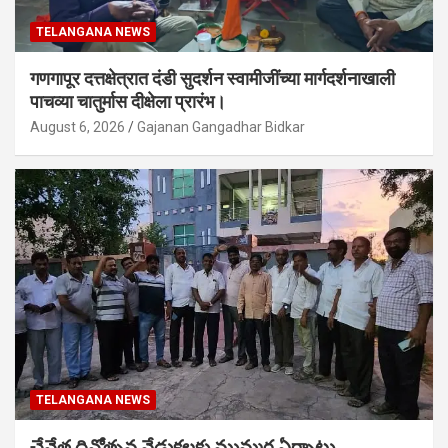
TELANGANA NEWS
गणगापूर दत्तक्षेत्रात दंडी सुदर्शन स्वामीजींच्या मार्गदर्शनाखाली
पाचव्या चातुर्मास दीक्षेला प्रारंभ।
August 6, 2026
Gajanan Gangadhar Bidkar
TELANGANA NEWS
చేనేత దినోత్సవ వేడుకలకు ముమ్మర ఏర్పాట్లు.