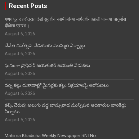
Recent Posts
गणगापूर दत्तक्षेत्रात दंडी सुदर्शन स्वामीजींच्या मार्गदर्शनाखाली पाचव्या चातुर्मास
दीक्षेला प्रारंभ।
August 6, 2026
చేనేత దినోత్సవ వేడుకలకు ముమ్మర ఏర్పాట్లు.
August 6, 2026
ఘనంగా ప్రొఫెసర్ జయశంకర్ జయంతి వేడుకలు.
August 6, 2026
వర్ని కల్లు దుకాణాల్లో మైనర్లకు కల్లు విక్రయాలపై ఆరోపణలు.
August 6, 2026
కల్కి చెరువు అలుగు వద్ద బాన్సువాడ మున్సిపల్ అధికారుల బారికేడ్లు
ఏర్పాటు.
August 5, 2026
Mahima Khadicha Weekly Newspaper RNI No.