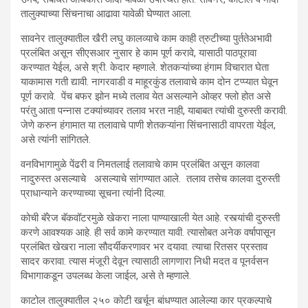
तालुक्याच्या सिंचनाचा आढावा यावेळी घेण्यात आला.
सावनेर तालुक्यातील खैरी लघु कालव्याचे काम काही त्रुटीच्या पुर्ततेअभावी
प्रलंबित असून सीएसआर नुसार हे काम पूर्ण करावे, यासाठी पाठपूरावा
करण्यात येईल, असे श्री. केदार म्हणाले. शेतकऱ्यांच्या हंगाम विचारात घेता
याकामास गती द्यावी. नागरवाडी व माहूरकुंड तलावाचे काम दोन टप्प्यात घेवून
पूर्ण करावे. पेंच बफर झोन मध्ये तलाव येत असल्याने ओव्हर फ्लो होत असे
परंतु आता पन्नास टक्यांच्यावर तलाव भरत नाही, याबाबत त्यांची दुरुस्ती करावी.
जेणे करुन हंगामात या तलावाचे पाणी शेतकऱ्यांना सिंचनासाठी वापरता येईल,
असे त्यांनी सांगितले.
वनविभागामुळे पेंढरी व निमतलाई तलावाचे काम प्रलंबित असून कालवा
नादुरुस्त असल्याचे असल्याचे सांगण्यात आले. तलाव तसेच कालवा दुरुस्ती
प्राधान्याने करण्याच्या सूचना त्यांनी दिल्या.
कोची बॅरेज बॅकवॉटरमुळे खेकरा नाला पाण्याखाली येत आहे. रस्त्यांची दुरुस्ती
करणे आवश्यक आहे. ही सर्व कामे करण्यात यावी. त्यासोबत अनेक वर्षापासून
प्रलंबित खेखरा नाला सौदर्यीकरणावर भर दयावा. त्याचा रितसर प्रस्ताव
सादर करावा. त्यास मंजूरी देवून त्यासाठी लागणारा निधी मदत व पूनर्वसन
विभागाकडून उपलब्ध केला जाईल, असे ते म्हणाले.
काटोल तालुक्यातील २५० कोटी खर्चून बांधण्यात आलेल्या कार प्रकल्पाचे