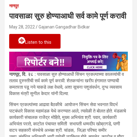
नागपुर
पावसाळा सुरु होण्याआधी सर्व कामे पूर्ण करावी
May 28, 2022
Gajanan Gangadhar Bidkar
Listen to this
नागपूर, दि. २८ :
पावसाळा सुरु होण्याआधी सिंचन प्रकल्पाच्या कालव्यांची व
तलाव दुरुस्तीची सर्व कामे पूर्ण करावी. शेतकऱ्यांना खरीप हंगामात पाण्याची
कमतरता पडू नये याकडे लक्ष वेधावे, अशा सूचना पशुसंवर्धन, दुग्ध व्यवसाय
विकास मंत्री सुनील केदार यांनी दिल्या.
सिंचन प्रकल्पांच्या आढावा बैठकीचे आयोजन सिंचन सेवा भवनात विदर्भ
पाटबंधारे विकास महामंडळ येथे करण्यात आले, त्यावेळी ते बोलत होते. मंडळाचे
कार्यकारी संचालक राजेंद्र मोहिते, मुख्य अभियंता श्री. पवार, कार्यकारी
अभियंता पराते, काटोल पंचायत समिती सभापती धम्मदीप खोब्रागडे, पाणी
वाटप सहकारी संस्थेचे अध्यक्ष श्री. चांडक, जिल्हा परिषद समीर
उमप, संबंधित अधिकारी आदी यावेळी उपस्थित होते. सावनेर, काटोल व मौदा