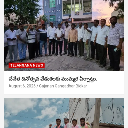
TELANGANA NEWS
చేనేత దినోత్సవ వేడుకలకు ముమ్మర ఏర్పాట్లు.
August 6, 2026
Gajanan Gangadhar Bidkar