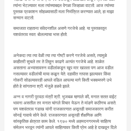
त्यांना भेटल्यावर मला त्यांच्याबद्दल वेगळा जिव्हाळा वाटतो. आज त्यांच्या
पुस्तक प्रकाशन सोहळ्यासाठी मला निमंत्रित करण्यात आले, हा माझा
सन्मान वाटतो.
समाजात राहताना संवेदनशील असणे गरजेचे आहे. या पुस्तकातून
यशवंतराव स्वत: बोलल्याचा भास होतो.
अनेकदा त्या त्या वेळी त्या त्या गोष्टी करणे गरजेचे असते, त्यामुळे
काहीतरी सुचले तर ते लिहून काढणे अत्यंत गरजेचे आहे. शाळेत
असताना अभ्यासावरुन वडीलांकडून खूप मार खाल्ला पण आज वडील
नसल्यावर वडीलांची माया कळून येते. दहावीत नापास झाल्यावर किंवा
नोकरी सोडल्यावरही आपले वडिल आपल्या मागे किती भक्कमपणे उभे
होते हे सांगताना श्री. मंजुळे हळवे झाले.
अन्न व नागरी पुरवठा मंत्री श्री. भुजबळ म्हणाले की, मनात सतत वाईट
भावना असतील तर मनात चांगले विचार येऊन ते मांडणे कठीणच असते.
पण यशवंतराव गडाख यांनी राजकारणात असूनही समाजकारण करीत
सोनई गावाचे सोने केले. राजकारणात असूनही शैक्षणिक आणि
सांस्कृतिक क्षेत्रात काम केले. १९७० मध्ये अहमदनगरमध्ये साहित्य
संमेलन भरवून त्यांनी आपले साहित्यावर किती प्रेम आहे हे दाखवून दिले