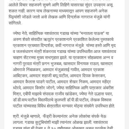
आलेले विचार सहजपणे सुचणे आणि लिहिणे यासारखा सुंदर उपक्रम असू
शकत नाही. कारण याच लेखनाच्या माध्यमातून आपण सहजपणे अनेक
पिढ्यांशी जोडले जातो असे लेखक आणि दिग्दर्शक नागराज मंजुळे यांनी
सांगितले.
ज्येष्ठ नेते, साहित्यिक यशवंतराव गडाख यांच्या “मनातला पाऊस” या
अरुण शेवते संपादीत ऋतूरंग प्रकाशनाने प्रकाशित केलेल्या पुस्तकाचे
प्रकाशन प्रख्यात दिग्दर्शक, कवी नागराज मंजुळे यांच्या हस्ते आणि मृद
व जलसंधारण मंत्री शंकरराव गडाख यांच्या उपस्थितीत आज यशवंतराव
चव्हाण सेंटरच्या मुख्य सभागृहात झाले. या प्रकाशन सोहळ्यास अन्न व
नागरी पुरवठा मंत्री छगन भुजबळ, खासदार विनायक राऊत, खासदार
ओमराजे निंबाळकर, आमदार मंजुळाताई गावीत, आमदार प्रकाश
आबिटकर, आमदार शहाजी बापू पाटील, आमदार दिपक केसरकर,
आमदार कैलास घाडगे पाटील, आमदार शेखर निकम, आमदार महेंद्र
थोरवे, आमदार किशोर जोरगे, ज्येष्ठ साहित्यिक आणि पत्रकार अंबरीश
मिश्र, एबीपी माझाचे संपादक राजीव खांडेकर, ज्येष्ठ नेते उल्हास पवार,
डॉ.डी.वाय.पाटील विद्यापीठाचे कुलपती डॉ.पी.डी.पाटील, लेखक विश्वास
पाटील यांच्यासह विविध क्षेत्रातील मान्यवर मोठ्या संख्येने उपस्थित होते.
श्री. मंजुळे म्हणाले, फॅंड्री केल्यानंतर अनेक लोकांचा संपर्क येऊ
लागला. गडाख कुटुंबियांशी माझी त्यानंतर ओळख झाली. यशवंतराव
गडाख यांना मी गेल्या ९ ते १० वर्षांपासून ओळखत असून प्रत्येक वेळी