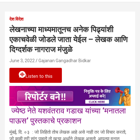
देश विदेश
लेखनाच्या माध्यमातूनच अनेक पिढ्यांशी
एकाचवेळी जोडले जाता येईल – लेखक आणि
दिग्दर्शक नागराज मंजुळे
June 3, 2022
Gajanan Gangadhar Bidkar
Listen to this
ज्येष्ठ नेते यशवंतराव गडाख यांच्या ‘मनातला
पाऊस’ पुस्तकाचे प्रकाशन
मुंबई, दि. ०३ : जो लिहितो तोच लेखक आहे असे नाही तर जो विचार करतो,
जो काही तरी सांगू पाहतो तो खऱ्या अर्थाने लेखक असतो. आपल्या मनात