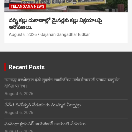
TELANGANA NEWS
వర్ని కల్లు దుకాణాల్లో మైనర్లకు కల్లు విక్రయాలపై
ఆరోపణలు.
August 6, 2026
Gajanan Gangadhar Bidkar
Recent Posts
गणगापूर दत्तक्षेत्रात दंडी सुदर्शन स्वामीजींच्या मार्गदर्शनाखाली पाचव्या चातुर्मास
दीक्षेला प्रारंभ।
August 6, 2026
చేనేత దినోత్సవ వేడుకలకు ముమ్మర ఏర్పాట్లు.
August 6, 2026
ఘనంగా ప్రొఫెసర్ జయశంకర్ జయంతి వేడుకలు.
August 6, 2026