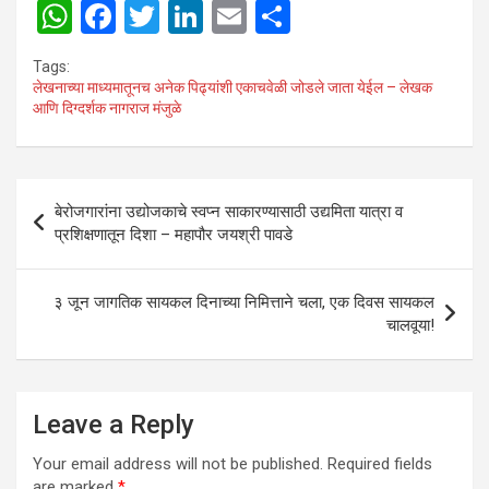
W
F
T
Li
E
S
h
a
wi
n
m
h
Tags:
at
ce
tt
ke
ail
ar
लेखनाच्या माध्यमातूनच अनेक पिढ्यांशी एकाचवेळी जोडले जाता येईल – लेखक
आणि दिग्दर्शक नागराज मंजुळे
s
b
er
dI
e
A
o
n
p
o
Post
बेरोजगारांना उद्योजकाचे स्वप्न साकारण्यासाठी उद्यमिता यात्रा व
p
k
navigation
प्रशिक्षणातून दिशा – महापौर जयश्री पावडे
३ जून जागतिक सायकल दिनाच्या निमित्ताने चला, एक दिवस सायकल
चालवूया!
Leave a Reply
Your email address will not be published.
Required fields
are marked
*