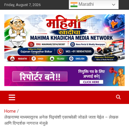
Skip
Marathi
Friday, August 7, 2026
to
content
MULIT LANGUAGE NEWS PORTAL
Mahimakhadicha
Home
लेखनाच्या माध्यमातूनच अनेक पिढ्यांशी एकाचवेळी जोडले जाता येईल – लेखक
आणि दिग्दर्शक नागराज मंजुळे