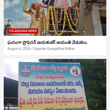
TELANGANA NEWS
ఘనంగా ప్రొఫెసర్ జయశంకర్ జయంతి వేడుకలు.
August 6, 2026
Gajanan Gangadhar Bidkar