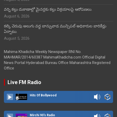
వర్ని కల్లు దుకాణాల్లో మైనర్లకు కల్లు విక్రయాలపై ఆరోపణలు.
August 6, 2026
కల్కి చెరువు అలుగు వద్ద బాన్సువాడ మున్సిపల్ అధికారుల బారికేడ్లు
ఏర్పాటు.
August 5, 2026
Mahima Khadicha Weekly Newspaper RNI No.
MAHMAR/2014/60387 MahimaKhadicha.com Official Digital
News Portal Hyderabad Bureau Office Maharashtra Registered
Office
Live FM Radio
Hits Of Bollywood
Mirchi 90's Radio