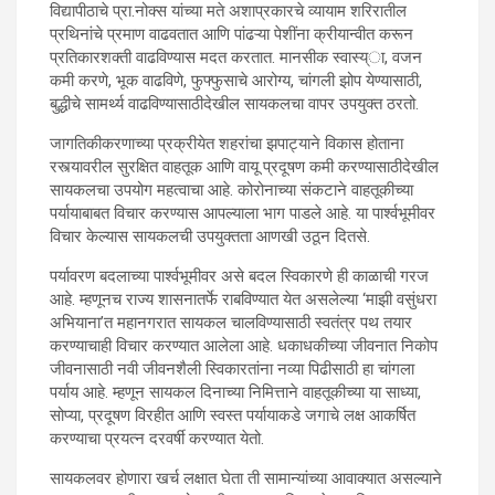
विद्यापीठाचे प्रा.नोक्स यांच्या मते अशाप्रकारचे व्यायाम शरिरातील
शोधण्याठीदेखील विज्ञान आणि
प्रथिनांचे प्रमाण वाढवतात आणि पांढऱ्या पेशींना क्रीयान्वीत करून
प्रतिकारशक्ती वाढविण्यास मदत करतात. मानसीक स्वास्य्ा, वजन
तंत्रज्ञानाची मदत घेतली जात आहे. पण
कमी करणे, भूक वाढविणे, फुफ्फुसाचे आरोग्य, चांगली झोप येण्यासाठी,
बुद्धीचे सामर्थ्य वाढविण्यासाठीदेखील सायकलचा वापर उपयुक्त ठरतो.
त्यासोबत आपण रोजच्या जीवनशैलीत
जागतिकीकरणाच्या प्रक्रीयेत शहरांचा झपाट्याने विकास होताना
काही बदल घडवून आणला तर अशा
रस्त्यावरील सुरक्षित वाहतूक आणि वायू प्रदूषण कमी करण्यासाठीदेखील
सायकलचा उपयोग महत्वाचा आहे. कोरोनाच्या संकटाने वाहतूकीच्या
समस्यांमधून मार्ग काढणे अधिक सोईचे
पर्यायाबाबत विचार करण्यास आपल्याला भाग पाडले आहे. या पार्श्वभूमीवर
विचार केल्यास सायकलची उपयुक्तता आणखी उठून दितसे.
होणार आहे. आज जगभरात साजऱ्या
पर्यावरण बदलाच्या पार्श्वभूमीवर असे बदल स्विकारणे ही काळाची गरज
होणाऱ्या सायकल दिनाचाही हाच उद्देश
आहे. म्हणूनच राज्य शासनातर्फे राबविण्यात येत असलेल्या ‘माझी वसुंधरा
अभियाना’त महानगरात सायकल चालविण्यासाठी स्वतंत्र पथ तयार
आहे. संयुक्त राष्ट्र महासभेने १२ एप्रिल
करण्याचाही विचार करण्यात आलेला आहे. धकाधकीच्या जीवनात निकोप
जीवनासाठी नवी जीवनशैली स्विकारतांना नव्या पिढीसाठी हा चांगला
२०१८ रोजी केलेल्या ठरावानुसार दरवर्षी
पर्याय आहे. म्हणून सायकल दिनाच्या निमित्ताने वाहतूकीच्या या साध्या,
सोप्या, प्रदूषण विरहीत आणि स्वस्त पर्यायाकडे जगाचे लक्ष आकर्षित
३ जूनला हा दिवस साजरा करण्यात
करण्याचा प्रयत्न दरवर्षी करण्यात येतो.
सायकलवर होणारा खर्च लक्षात घेता ती सामान्यांच्या आवाक्यात असल्याने
येतो.