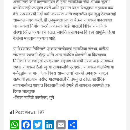
असमानता कमी करण्यासोबत ती इतर सामाजिक सेवा अधिक सुलभ
बनविण्यातही उपयुक्त ठरते आणि हवामान बदलाविरुद्धच्या लढ्याला बळ
देते. रस्त्यावरची गर्दी कमी करण्यात आणि शहरातील हवा शुद्ध ठेवण्यासही
सायकल मदत करते. ही उपयुक्तता लक्षात घेऊन सायकल वापराबाबत
जागरूकता निर्माण करणे आवश्यक आहे. यासाठी विविध सामाजिक
संस्थादेखील प्रयत्न करतात. जागतिक सायकल दिन हा सामुहिकरित्या
केलेला महत्वाचा प्रयत्न आहे.
या दिवसाच्या निमित्ताने प्रशासनासोबतच सामाजिक संस्था, क्रीडा
संघटना, खाजगी क्षेत्र आणि अन्य संबंधित क्षेत्रांनी या दिवसाच्या
निमित्ताने जनजागृती उपक्रमात सहभाग घेण्याची गरज आहे. सायकल
स्पर्धा, सायकल रॅली, जुन्या सायकलींचे प्रदर्शन, सायकल चालविणाऱ्या
वयोवृद्धांचा सन्मान, ‘एक दिवस सायकलचा’ सारखे उपक्रम राबवून
सहभागी झाल्यास उद्दीष्ट गाठण्यासाठी ते उपयुक्त ठरेल. शारीरिक
व्यायामासोबत शाश्वत विकासाची हमी देणारे ही सायकल आपणही एक
दिवस चालवूया!
-जिल्हा माहिती कार्यालय, पुणे
Post Views:
197
W
F
T
Li
E
S