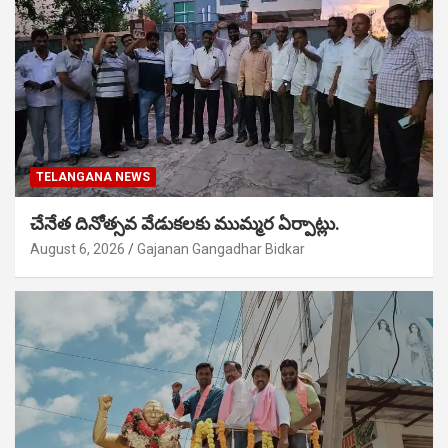
TELANGANA NEWS
చేనేత దినోత్సవ వేడుకలకు ముమ్మర ఏర్పాట్లు.
August 6, 2026
Gajanan Gangadhar Bidkar