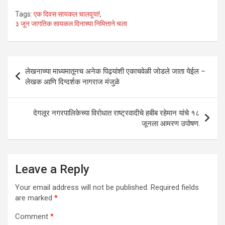
h
a
wi
n
m
h
Tags:
एक दिवस सायकल चालवूया!
,
at
ce
tt
ke
ail
ar
३ जून जागतिक सायकल दिनाच्या निमित्ताने चला
s
b
er
dI
e
A
o
n
Post
p
o
लेखनाच्या माध्यमातूनच अनेक पिढ्यांशी एकाचवेळी जोडले जाता येईल –
navigation
लेखक आणि दिग्दर्शक नागराज मंजुळे
p
k
देगलूर नगरपालिकेच्या विरोधात राष्ट्रवादीचे हबीब रहेमान यांचे १८
जूनला आमरण उपोषण.
Leave a Reply
Your email address will not be published.
Required fields
are marked
*
Comment
*