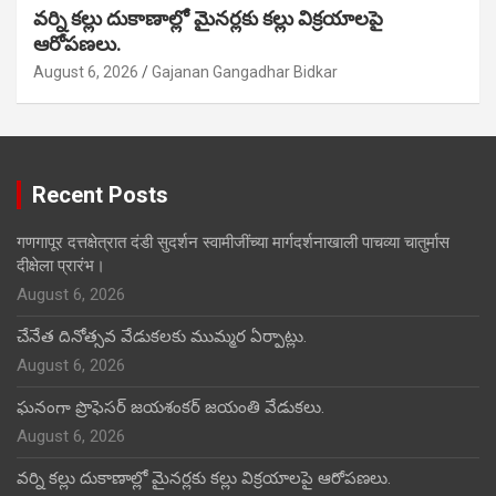
వర్ని కల్లు దుకాణాల్లో మైనర్లకు కల్లు విక్రయాలపై
ఆరోపణలు.
August 6, 2026
Gajanan Gangadhar Bidkar
Recent Posts
गणगापूर दत्तक्षेत्रात दंडी सुदर्शन स्वामीजींच्या मार्गदर्शनाखाली पाचव्या चातुर्मास
दीक्षेला प्रारंभ।
August 6, 2026
చేనేత దినోత్సవ వేడుకలకు ముమ్మర ఏర్పాట్లు.
August 6, 2026
ఘనంగా ప్రొఫెసర్ జయశంకర్ జయంతి వేడుకలు.
August 6, 2026
వర్ని కల్లు దుకాణాల్లో మైనర్లకు కల్లు విక్రయాలపై ఆరోపణలు.