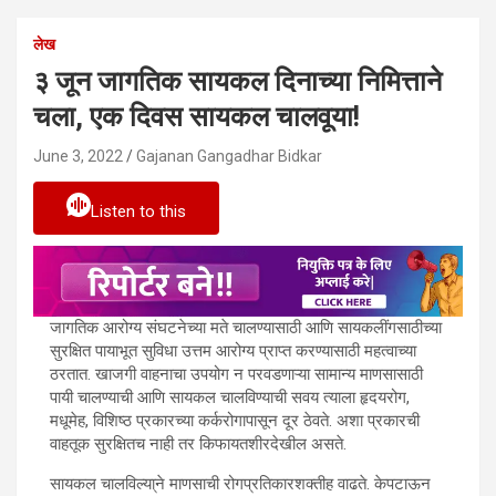
लेख
३ जून जागतिक सायकल दिनाच्या निमित्ताने
चला, एक दिवस सायकल चालवूया!
June 3, 2022
Gajanan Gangadhar Bidkar
Listen to this
जागतिक आरोग्य संघटनेच्या मते चालण्यासाठी आणि सायकलींगसाठीच्या
तंत्रज्ञानाच्या शोधाने मानवी जीवन सुखी
सुरक्षित पायाभूत सुविधा उत्तम आरोग्य प्राप्त करण्यासाठी महत्वाच्या
ठरतात. खाजगी वाहनाचा उपयोग न परवडणाऱ्या सामान्य माणसासाठी
आणि समृद्ध जसे केले तसे पर्यावरणाच्या
पायी चालण्याची आणि सायकल चालविण्याची सवय त्याला हृदयरोग,
मधूमेह, विशिष्ठ प्रकारच्या कर्करोगापासून दूर ठेवते. अशा प्रकारची
हानीसारखे काही प्रश्नदेखील निर्माण
वाहतूक सुरक्षितच नाही तर किफायतशीरदेखील असते.
झाले आहे. त्यावर उत्तरे
सायकल चालविल्या्ने माणसाची रोगप्रतिकारशक्तीह वाढते. केपटाऊन