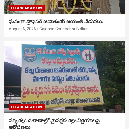
TELANGANA NEWS
ఘనంగా ప్రొఫెసర్ జయశంకర్ జయంతి వేడుకలు.
August 6, 2026
Gajanan Gangadhar Bidkar
TELANGANA NEWS
వర్ని కల్లు దుకాణాల్లో మైనర్లకు కల్లు విక్రయాలపై
ఆరోపణలు.