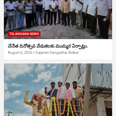
TELANGANA NEWS
చేనేత దినోత్సవ వేడుకలకు ముమ్మర ఏర్పాట్లు.
August 6, 2026
Gajanan Gangadhar Bidkar