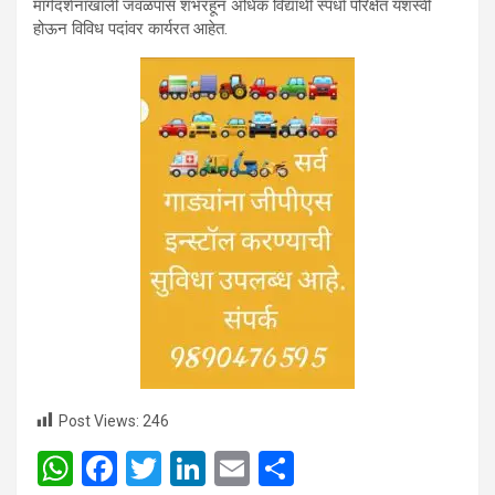
मार्गदर्शनाखाली जवळपास शंभरहून अधिक विद्यार्थी स्पर्धा परिक्षेत यशस्वी
होऊन विविध पदांवर कार्यरत आहेत.
Post Views:
246
W
F
T
Li
E
S