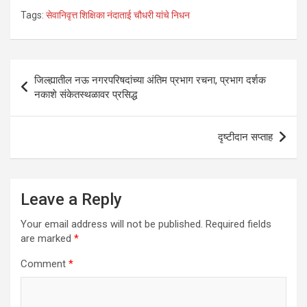
h
a
wi
n
m
h
Tags:
सेवानिवृत्त शिक्षिका नंदाताई चौधरी यांचे निधन
at
ce
tt
ke
ail
ar
s
b
er
dI
e
A
o
n
Post
जिल्ह्यातील नऊ नगरपरिषदांच्या अंतिम प्रभाग रचना, प्रभाग दर्शक
p
o
navigation
नकाशे संकेतस्थळावर प्रसिद्ध
p
k
दृष्टीदान सप्ताह
Leave a Reply
Your email address will not be published.
Required fields
are marked
*
Comment
*