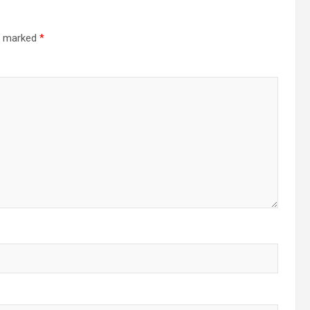
re marked
*