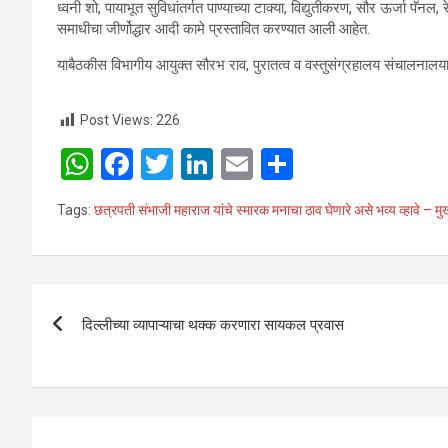
ध्वनी शो, पायाभूत सुविधांतर्गत पाण्याच्या टाक्या, विद्युतीकरण, सौर ऊर्जा पॅनल
समाधीचा जीर्णोद्धार आदी कामे प्रस्तावित करण्यात आली आहेत.
याबैठकीस विभागीय आयुक्त सौरभ राव, पुरातत्व व वस्तुसंग्रहालय संचालनालयाचे
Post Views:
226
W
F
T
Li
E
S
h
a
wi
n
m
h
Tags:
छत्रपती संभाजी महाराज यांचे स्मारक मनाचा ठाव घेणारे असे भव्य व्हावे – मुख्
at
ce
tt
ke
ail
ar
s
b
er
dI
e
A
o
n
Post
p
o
दिल्लीच्या व्यापाऱ्याचा थक्क करणारा सायकल प्रवास
navigation
p
k