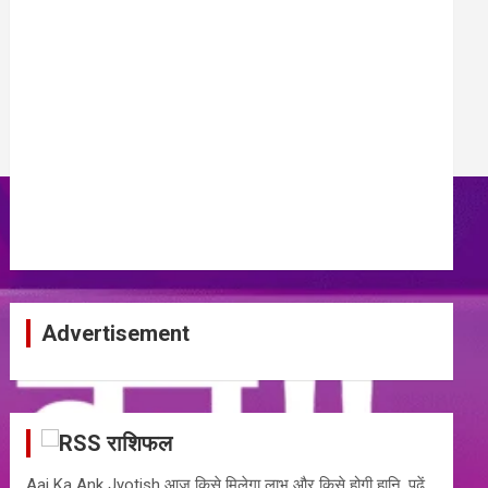
Advertisement
राशिफल
Aaj Ka Ank Jyotish आज किसे मिलेगा लाभ और किसे होगी हानि, पढ़ें