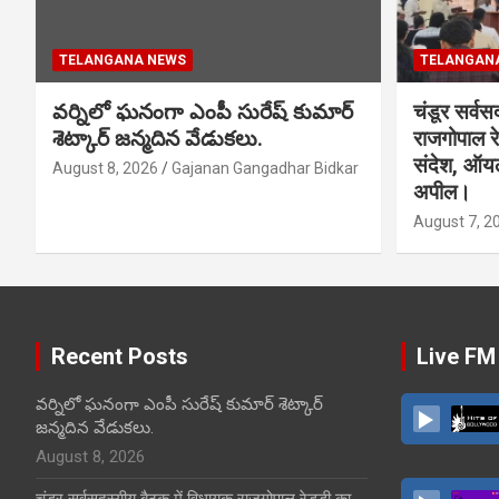
TELANGANA NEWS
TELANGAN
వర్నిలో ఘనంగా ఎంపీ సురేష్ కుమార్
चंडूर सर्वस
శెట్కార్ జన్మదిన వేడుకలు.
राजगोपाल र
संदेश, ऑय
August 8, 2026
Gajanan Gangadhar Bidkar
अपील।
August 7, 2
Recent Posts
Live FM
వర్నిలో ఘనంగా ఎంపీ సురేష్ కుమార్ శెట్కార్
జన్మదిన వేడుకలు.
August 8, 2026