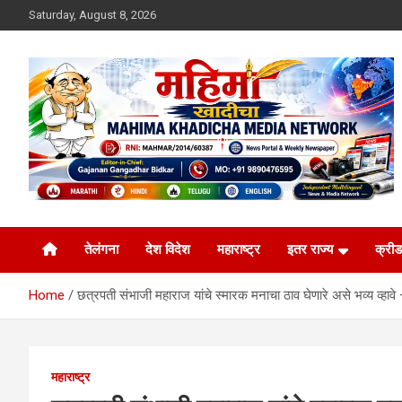
Skip
Saturday, August 8, 2026
to
content
MULIT LANGUAGE NEWS PORTAL
Mahimakhadicha
तेलंगना
देश विदेश
महाराष्ट्र
इतर राज्य
क्रीड
Home
छत्रपती संभाजी महाराज यांचे स्मारक मनाचा ठाव घेणारे असे भव्य व्हावे –
महाराष्ट्र