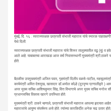
मुंबई, दि. १६ : स्वराज्यरक्षक छत्रपती संभाजी महाराज यांचे स्मारक पाहताक्षणी
येथे दिली.
स्वराज्यरक्षक छत्रपती संभाजी महाराज यांचे शिरूर तालुक्यातील वढू (बु) व हवेल
आले आहे. याबाबतचा आराखडा आज वर्षा निवासस्थानी मुख्यमंत्री श्री.ठाकरे 
होते.
बैठकीस उपमुख्यमंत्री अजित पवार, गृहमंत्री दिलीप वळसे-पाटील, महसूलमंत्री
कार्यमंत्री अमित देशमुख, खासदार डॉ.अमोल कोल्हे (दूरदृष्य प्रणालीद्वारे ) आमदा
अपर मुख्य सचिव आशिषकुमार सिंह, वित्त विभागाचे अपर मुख्य सचिव मनोज सौनि
प्रधानसचिव विकास खारगे उपस्थित होते.
मुख्यमंत्री श्री. ठाकरे म्हणाले, छत्रपती संभाजी महाराज आपल्या हृदयात आह
महाराजांचे आयुष्य संघर्षमय असे होते. त्यांच्या कारकिर्दीत अनेक चढ उतार होते. त्