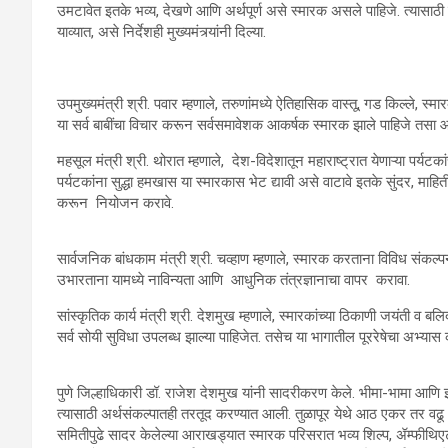
उमटावेत इतके भव्य, देखणे आणि अर्थपूर्ण असे स्मारक असले पाहिजे. त्यासाठी व
याव्यात, असे निर्देशही मुख्यमंत्र्यांनी दिल्या.
उपमुख्यमंत्री श्री. पवार म्हणाले, तरुणांमध्ये ऐतिहासिक वास्तू, गड किल्ले, 
या सर्व बाबींचा विचार करून सर्वसमावेशक आकर्षक स्मारक झाले पाहिजे तसा
महसूल मंत्री श्री. थोरात म्हणाले, देश-विदेशातून महाराष्ट्रात येणाऱ्या पर्यटक
पर्यटकांना सुद्धा हमखास या स्मारकास भेट द्यावी असे वाटावे इतके सुंदर, माह
करून नियोजन करावे.
सार्वजनिक बांधकाम मंत्री श्री. चव्हाण म्हणाले, स्मारक करताना विविध संकल्
उभारताना यामध्ये नाविन्यता आणि आधुनिक तंत्रज्ञानाचा वापर करावा.
सांस्कृतिक कार्य मंत्री श्री. देशमुख म्हणाले, स्मारकांच्या ठिकाणी जयंती व बल
सर्व सोयी सुविधा उपलब्ध झाल्या पाहिजेत. तसेच या भागातील पूररेषेचा अभ्य
पुणे जिल्हाधिकारी डॉ. राजेश देशमुख यांनी सादरीकरण केले. भीमा-भामा आणि इं
त्यासाठी अर्थसंकल्पातही तरतूद करण्यात आली. तुळापूर येथे आठ एकर तर वढू (
समितीपुढे सादर केलेल्या आराखड्यात स्मारक परिसरात भव्य शिल्प, ॲम्फीथिएटर, 