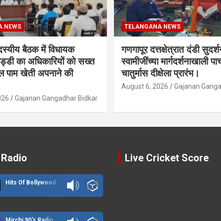
A NEWS
TELANGANA NEWS
दस्यीय बैठक में विधायक
गणगापूर दत्तक्षेत्रात दंडी सुदर्
ेड्डी का अधिकारियों को सख्त
स्वामीजींच्या मार्गदर्शनाखाली पाच
ल पाम खेती अपनाने की
चातुर्मास दीक्षेला प्रारंभ।
August 6, 2026
Gajanan Ganga
026
Gajanan Gangadhar Bidkar
 Radio
Live Cricket Score
Hits Of Bollywood
Mirchi 90's Radio