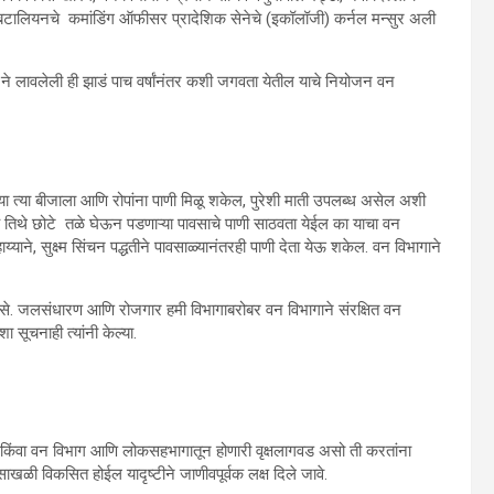
 बटालियनचे कमांडिंग ऑफीसर प्रादेशिक सेनेचे (इकॉलॉजी) कर्नल मन्सुर अली
 ने लावलेली ही झाडं पाच वर्षांनंतर कशी जगवता येतील याचे नियोजन वन
रित्या त्या बीजाला आणि रोपांना पाणी मिळू शकेल, पुरेशी माती उपलब्ध असेल अशी
े तिथे छोटे तळे घेऊन पडणाऱ्या पावसाचे पाणी साठवता येईल का याचा वन
्याने, सुक्ष्म‍ सिंचन पद्धतीने पावसाळ्यानंतरही पाणी देता येऊ शकेल. वन विभागाने
असे. जलसंधारण आणि रोजगार हमी विभागाबरोबर वन विभागाने संरक्षित वन
 सूचनाही त्यांनी केल्या.
 किंवा वन विभाग आणि लोकसहभागातून होणारी वृक्षलागवड असो ती करतांना
नसाखळी विकसित होईल यादृष्टीने जाणीवपूर्वक लक्ष दिले जावे.