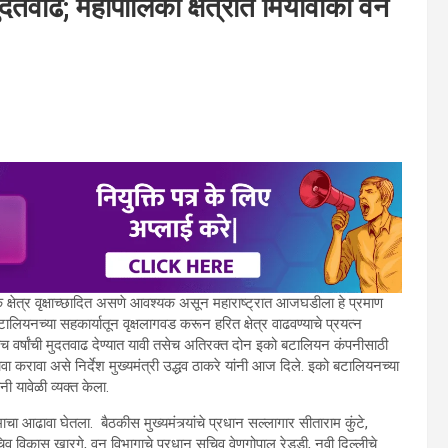
दतवाढ; महापालिका क्षेत्रात मियावाकी वन
के क्षेत्र वृक्षाच्छादित असणे आवश्यक असून महाराष्ट्रात आजघडीला हे प्रमाण
ालियनच्या सहकार्यातून वृक्षलागवड करून हरित क्षेत्र वाढवण्याचे प्रयत्न
 वर्षांची मुदतवाढ देण्यात यावी तसेच अतिरक्त दोन इको बटालियन कंपनीसाठी
रावा करावा असे निर्देश मुख्यमंत्री उद्धव ठाकरे यांनी आज दिले. इको बटालियनच्या
नी यावेळी व्यक्त केला.
चा आढावा घेतला. बैठकीस मुख्यमंत्र्यांचे प्रधान सल्लागार सीताराम कुंटे,
न सचिव विकास खारगे, वन विभागाचे प्रधान सचिव वेणुगोपाल रेड्डी, नवी दिल्लीचे