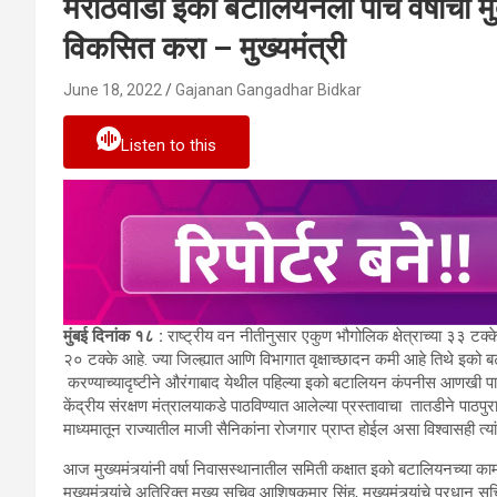
मराठवाडा इको बटालियनला पाच वर्षांची मु
विकसित करा – मुख्यमंत्री
June 18, 2022
Gajanan Gangadhar Bidkar
Listen to this
मुंबई दिनांक १८ :
राष्ट्रीय वन नीतीनुसार एकुण भौगोलिक क्षेत्राच्या ३३ टक्
२० टक्के आहे. ज्या जिल्ह्यात आणि विभागात वृक्षाच्छादन कमी आहे तिथे इको बट
करण्याच्यादृष्टीने औरंगाबाद येथील पहिल्या इको बटालियन कंपनीस आणखी पाच
केंद्रीय संरक्षण मंत्रालयाकडे पाठविण्यात आलेल्या प्रस्तावाचा तातडीने पाठपु
माध्यमातून राज्यातील माजी सैनिकांना रोजगार प्राप्त होईल असा विश्वासही त्यां
आज मुख्यमंत्र्यांनी वर्षा निवासस्थानातील समिती कक्षात इको बटालियनच्या कामा
मुख्यमंत्र्यांचे अतिरिक्त मुख्य सचिव आशिषकुमार सिंह, मुख्यमंत्र्यांचे प्रधा