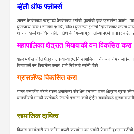
व्हॅली ऑफ फ्लॉवर्स
आपण वेगवेगळ्या ऋतूंमध्ये वेगवेगळ्या रंगांची, फुलांची झाडं फुलतांना पहातो. म
फुलणाऱ्या विविध रंगांच्या वृक्षांची, विविध फुलांच्या वृक्षांची “व्हॅली”तयार कर
अन्नसाखळी अबाधित राहील, तिथे वेगवेगळ्या प्रजातींच्या पक्ष्यांचा वावर वाढेल हे
महापालिका क्षेत्रात मियावाकी वन विकसित करा
शहरामधील हरित क्षेत्र वाढवण्याच्यादृष्टीने सामाजिक वनीकरण विभागामार्फत प्
मियावाकी वन विकसित करावे असे निर्देशही त्यांनी दिले.
ग्रासलॅण्ड विकसित करा
मानव वन्यजीव संघर्ष घडत असलेल्या संरक्षित वनाच्या बफर क्षेत्रात ग्रास लॅण्ड वा
वन्यजीवांचे मानवी वस्तीकडे येण्याचे प्रमाण कमी होईल याबाबीकडे मुख्यमंत्र्यांनी 
सामाजिक दायित्व
विकास कामांसाठी वन जमिन वळती करतांना ज्या पर्यायी ठिकाणी वृक्षलागवडीची 