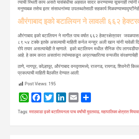
त्याची स्थिती काय असते यासंबंधीचा अहवाल सादर करण्याच्या सूचनाही त्यांनी व
मनुष्यबळ तसेच इतर संसाधनांच्या उपलब्धतेसाठी सहकार्य मिळवण्याच्यादृष्टीनेही 
औरंगाबाद इको बटालियन ने लावली ६६२ हेक्टर
औरंगाबाद इको बटालियन ने मागील पाच वर्षात ६६२ हेक्टरक्षेत्रावर जवळप
८९.५४ टक्के इतके असल्याची माहिती कर्नल मन्सुर अली खान यांनी यावेळी 
रोपे तयार असल्याचेही ते म्हणाले. इको बटालियन मधील सैनिक रोप लागवडीपासून 
आहे. हे काम करत असतांना त्यांच्याकडून अप्रत्यक्षरित्या वन्यजीव संरक्षणाचेही
ठाणे, नागपूर, कोल्हापूर, औरंगाबाद वनवृत्तामध्ये, राजगड, रायगड, शिवनेरी किल्
प्रकल्पाची माहिती बैठकीत देण्यात आली.
Post Views:
195
W
F
T
Li
E
S
h
a
wi
n
m
h
Tags:
मराठवाडा इको बटालियनला पाच वर्षांची मुदतवाढ; महापालिका क्षेत्रात मिया
at
ce
tt
ke
ail
ar
s
b
er
dI
e
A
o
n