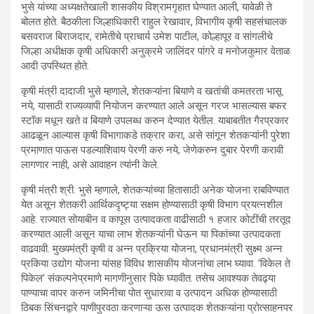
भुसे यांच्या अध्यक्षतेखाली शासकीय विश्रामगृहात घेण्यात आली, यावेळी ते
बोलत होते. बैठकीला जिल्हाधिकारी राहुल रेखावार, विभागीय कृषी सहसंचालक
बसवराज बिराजदार, रामेतीचे प्राचार्य उमेश पाटील, कोल्हापूर व सांगलीचे
जिल्हा अधीक्षक कृषी अधिकारी अनुक्रमे जालिंदर पांगरे व मनोजकुमार वेताळ
आदी उपस्थित होते.
कृषी मंत्री दादाजी भुसे म्हणाले, शेतकऱ्यांना बियाणे व खतांची कमतरता भासू
नये, यासाठी राज्यव्यापी नियोजन करण्यात आले असून गरज भासल्यास बफर
स्टॉक मधून खते व बियाणे उपलब्ध करुन देण्यात येतील. याबाबतीत गैरप्रकार
आढळून आल्यास कृषी विभागाकडे तक्रार करा, असे सांगून शेतकऱ्यांनी पुरेशा
प्रमाणात पाऊस पडल्याशिवाय पेरणी करु नये, जेणेकरुन दुबार पेरणी करावी
लागणार नाही, असे आवाहन त्यांनी केले.
कृषी मंत्री श्री. भुसे म्हणाले, शेतकऱ्यांच्या हितासाठी अनेक योजना राबविण्यात
येत असून शेतकरी आर्थिकदृष्ट्या सक्षम होण्यासाठी कृषी विभाग प्रयत्नशील
आहे. राज्यात सोयाबीन व कापूस उत्पादकता वाढीसाठी १ हजार कोटींची तरतूद
करण्यात आली असून याचा लाभ शेतकऱ्यांनी घेऊन या पिकांच्या उत्पादकता
वाढवावी. मुख्यमंत्री कृषी व अन्न प्रक्रिया योजना, प्रधानमंत्री सुक्ष्म अन्न
प्रकिया उद्योग योजना यांसह विविध शासकीय योजनांचा लाभ घ्यावा. ‘विकेल ते
पिकेल’ संकल्पनेप्रमाणे मागणीनुसार पिके घ्यावीत. तसेच आवश्यक तेवढ्या
पाण्याचा वापर करुन जमिनीचा पोत सुधारावा व उत्पादन अधिक होण्यासाठी
ठिबक सिंचनद्वारे पाणीपुरवठा करणाऱ्या ऊस उत्पादक शेतकऱ्यांना प्रोत्साहनपर