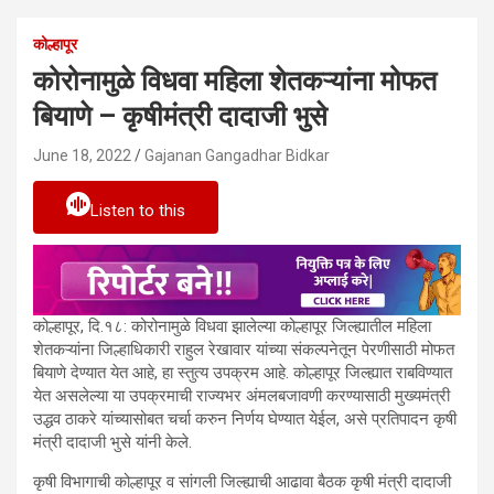
कोल्हापूर
कोरोनामुळे विधवा महिला शेतकऱ्यांना मोफत
बियाणे – कृषीमंत्री दादाजी भुसे
June 18, 2022
Gajanan Gangadhar Bidkar
Listen to this
कोल्हापूर, दि.१८: कोरोनामुळे विधवा झालेल्या कोल्हापूर जिल्ह्यातील महिला
शेतकऱ्यांना जिल्हाधिकारी राहुल रेखावार यांच्या संकल्पनेतून पेरणीसाठी मोफत
बियाणे देण्यात येत आहे, हा स्तुत्य उपक्रम आहे. कोल्हापूर जिल्ह्यात राबविण्यात
येत असलेल्या या उपक्रमाची राज्यभर अंमलबजावणी करण्यासाठी मुख्यमंत्री
उद्धव ठाकरे यांच्यासोबत चर्चा करुन निर्णय घेण्यात येईल, असे प्रतिपादन कृषी
मंत्री दादाजी भुसे यांनी केले.
कृषी विभागाची कोल्हापूर व सांगली जिल्ह्याची आढावा बैठक कृषी मंत्री दादाजी