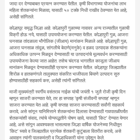
जादा दर देण्याबाबत प्रयत्न करण्यात येतील. कृषी विभागाच्या योजनांचा लाभ
महिला शेतकऱ्यांना मिळावा, यासाठी ५० टक्के निधी राखीव ठेवण्यात येत आहे,
असेही सांगितले.
कोल्हापूर समृद्ध जिल्हा आहे. कोल्हापुरी गुळाच्या नावावर अन्य राज्यातील गुळाची
विक्री होऊ नये, यासाठी उपाययोजना करण्यात येतील. कोल्हापुरी गुळ, आजरा
घनसाळ तांदळाला भौगोलिक (जीआय) मानांकन मिळाले आहे. कोल्हापूरी गुळ,
आजरा घनसाळ तांदूळ, सांगलीचे बेदाणे(मनुके) व हळद उत्पादक शेतकऱ्यांना
अधिकाधिक उत्पन्न मिळवून देण्यासाठी या उत्पादनांचे मूल्यवर्धन करण्यासाठी
उपाययोजना केल्या जात आहेत. तसेच चंदगड भागातील काजूला जीआय
मानांकन मिळवून देण्यासाठीही प्रयत्न करण्यात येतील. कोल्हापूर जिल्ह्यातील
शिरोळ व हातकणंगले तालुक्यात संकरित भाजीपाला बियाणे उत्पादन सुरु
होण्यासाठीही सहकार्य करु, असेही त्यांनी सांगितले.
माजी मुख्यमंत्री स्वर्गीय वसंतराव नाईक यांची जयंती १ जुलै रोजी कृषी दिन
म्हणून साजरी करण्यात येते, तर हा सप्ताह ‘कृषी संजीवनी सप्ताह’ म्हणून
साजरा करण्यात येत आहे. कृषी सप्ताह साजरा करण्यासाठी सर्वांनी सहकार्य
करावे, असे सांगून यानिमित्ताने शेतकऱ्यांना दिलासा देण्यासाठी गावपातळीपर्यंत
शेतकऱ्यांशी संवाद, त्यांचे योग्यपद्धतीने पोषण व्हावे, यासाठी ‘किट’ देण्यात येणार
आहे, असे सांगून आवश्यकता भासल्यास जिल्हा वार्षिक योजनेच्या निधीतून
‘किट’ घ्यावे व जिल्ह्यातील प्रत्येक शेतकरी कुटुंबाला वितरीत करावे, असे
आवाहन त्यांनी पालकमंत्री व जिल्हाधिकारी यांना उद्देशून केले.