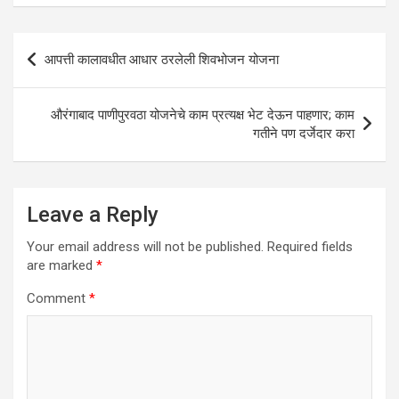
s
b
er
dI
e
A
o
n
Post
आपत्ती कालावधीत आधार ठरलेली शिवभोजन योजना
p
o
navigation
p
k
औरंगाबाद पाणीपुरवठा योजनेचे काम प्रत्यक्ष भेट देऊन पाहणार; काम
गतीने पण दर्जेदार करा
Leave a Reply
Your email address will not be published.
Required fields
are marked
*
Comment
*