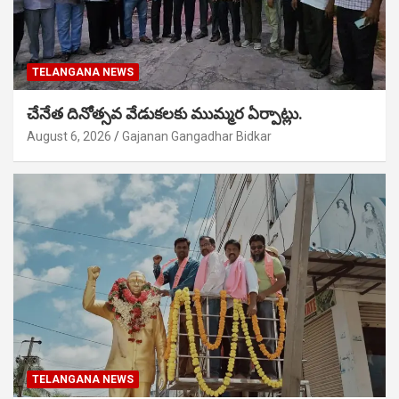
TELANGANA NEWS
చేనేత దినోత్సవ వేడుకలకు ముమ్మర ఏర్పాట్లు.
August 6, 2026
Gajanan Gangadhar Bidkar
TELANGANA NEWS