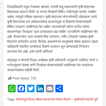
जिल्हाधिकारी राहुल रेखावार म्हणाले, राजर्षी शाहू महाराजांनी कृषी क्षेत्राच्या
विकासाला चालना दिली. या भागात शेतकरी विविध नाविन्यपूर्ण प्रयोग राबवित
आहेत. त्यामुळे पश्चिम महाराष्ट्र कृषी क्षेत्राच्या संपन्नतेसाठी ओळखला जातो.
कृषी विभागाच्या सर्व अधिकाऱ्यांच्या प्रयत्नामुळे या ठिकाणी शेतकऱ्यांसाठी
विविध उपक्रम राबविण्यात येत आहेत. पालकमंत्री सतेज पाटील यांच्या
संकल्पनेतून जिल्ह्यात ‘ऊस उत्पादकता वाढ मोहीम’ प्रभावीपणे राबविण्यात येत
आहे. शेतकऱ्यांना अल्प काळाचे पिक उत्पादन, नवीन जोडधंदे याबाबत कृषी
विभागाने मार्गदर्शन करावे. शिरोळ, हातकणंगले तालुक्याचे पोषक हवामान पाहता
याठिकाणी संकरित भाजीपाला बियाणे उत्पादन सुरु होण्यासाठी नियोजन
करण्यात येत आहे, असे त्यांनी सांगितले.
कोल्हापूर व सांगली जिल्हा अधीक्षक कृषी अधिकारी अनुक्रमे जालिंदर पांगरे व
मनोजकुमार वेताळ यांनी जिल्ह्यात शेतकऱ्यांसाठी राबविण्यात येत असलेल्या
उपक्रमांबाबत माहिती दिली.
Post Views:
193
W
F
T
Li
E
S
h
a
wi
n
m
h
Tags:
कोरोनामुळे विधवा महिला शेतकऱ्यांना मोफत बियाणे – कृषीमंत्री दादाजी भुसे
at
ce
tt
ke
ail
ar