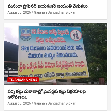
ఘనంగా ప్రొఫెసర్ జయశంకర్ జయంతి వేడుకలు.
August 6, 2026
Gajanan Gangadhar Bidkar
TELANGANA NEWS
వర్ని కల్లు దుకాణాల్లో మైనర్లకు కల్లు విక్రయాలపై
ఆరోపణలు.
August 6, 2026
Gajanan Gangadhar Bidkar