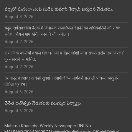
వర్నిలో ఘనంగా ఎంపీ సురేష్ కుమార్ శెట్కార్ జన్మదిన వేడుకలు.
August 8, 2026
चंडूर सर्वसदस्यीय बैठक में विधायक राजगोपाल रेड्डी का अधिकारियों को सख्त
संदेश, ऑयल पाम खेती अपनाने की अपील।
August 7, 2026
सामाजिक कार्याची दखल घेत धनाजी मनोहर जोशी यांना राज्यस्तरीय ‘समाजरत्न’
पुरस्काराने सन्मानित.
August 7, 2026
गणगापूर दत्तक्षेत्रात दंडी सुदर्शन स्वामीजींच्या मार्गदर्शनाखाली पाचव्या चातुर्मास
दीक्षेला प्रारंभ।
August 6, 2026
చేనేత దినోత్సవ వేడుకలకు ముమ్మర ఏర్పాట్లు.
August 6, 2026
Mahima Khadicha Weekly Newspaper RNI No.
MAHMAR/2014/60387 MahimaKhadicha.com Official Digital