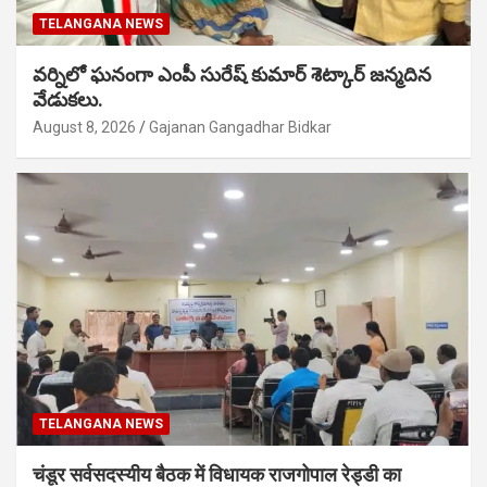
TELANGANA NEWS
వర్నిలో ఘనంగా ఎంపీ సురేష్ కుమార్ శెట్కార్ జన్మదిన
వేడుకలు.
August 8, 2026
Gajanan Gangadhar Bidkar
TELANGANA NEWS
चंडूर सर्वसदस्यीय बैठक में विधायक राजगोपाल रेड्डी का