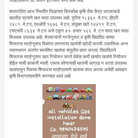
जिल्हाधिकारी डॉ. विपीन इटनकर यांनी केले आहे.
बाजारपेठेत आज स्थितीत जिल्हयात किरकोळ कृषि सेवा केंद्र धारकाकडे
खालील प्रमाणे खत साठा उपलब्ध आहे. युरीया १८३६० मे.टन, डीएपी
२४८१ मे.टन, एमओपी १६७६ मे.टन, संयुक्त खते १४४११ मे.टन,
एसएसपी ८६३४ मे.टन असे एकूण ४५ हजार ५६२ मे. टन साठा खत साठा
शिल्लक उपलब्ध आहे. शेतकऱ्यांनी गरजेनुसार व कृषि विद्यापिठ यांच्या
शिफारस मात्रेनुसार पिकांना लागणाऱ्या खतांची खरेदी करावी. एकात्मिक अन्न
व्यवस्थापन अंतर्गत समाविष्ट खतांचा संतुलीत वापर करावा. विद्यापिठाने
शिफारस मात्रेनुसार खत नियोजन करते वेळेस कमी खर्चात खतांचे नियोजन
होईल याची काळजी घ्यावी. एकाच कोणत्याही खताची आग्रह न धरता उपलब्ध
खतापासुन पिकास शिफारस मात्रेप्रमाणे खताचा वापर करावा असेही आवाहन
कृषि विभागाच्यावतीने करण्यात आले आहे.