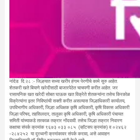
नांदेड दि.२८ :- जिल्हयात सध्या खरीप हंगाम पेरणीचे कामे सुरु आहेत.
शेतकरी खते बियाणे खरेदीसाठी बाजारपेठेत चाचपणी करीत आहेत. जर
रासायनिक खत खरेदी सोबत घाऊक खत विक्रेते शेतकऱ्यांना तसेच किरकोळ
विक्रेत्यांना इतर निविष्ठांची सक्ती करीत असल्यास जिल्हाधिकारी कार्यालय,
उपविभागीय अधिकारी, जिल्हा अधिक्षक कृषि अधिकारी, कृषि विकास अधिकारी
जिल्हा परिषद, तहसिलदार, तालुका कृषि अधिकारी, कृषि अधिकारी पंचायत
समिती यांच्याकडे तात्काळ तक्रार नोंदवावी. तसेच जिल्हा तक्रार निवारण
कक्षाचा संपर्क क्रमांक ९६७३ ०३३ ०८५ (व्हॉटसप क्रमांक) व ०२४६२
-२८४२५२ या दुरध्वनी क्रमांकावर संपर्क करावा, असे आवाहन