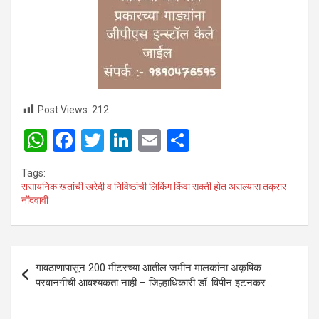
Post Views:
212
W
F
T
Li
E
S
h
a
wi
n
m
h
Tags:
at
ce
tt
ke
ail
ar
रासायनिक खतांची खरेदी व निविष्ठांची लिकिंग किंवा सक्ती होत असल्यास तक्रार
नोंदवावी
s
b
er
dI
e
A
o
n
p
o
Post
गावठाणापासून 200 मीटरच्‍या आतील जमीन मालकांना अकृषिक
p
k
navigation
परवानगीची आवश्‍यकता नाही – जिल्हाधिकारी डॉ. विपीन इटनकर