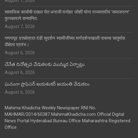
August 7, 2026
सामाजिक कार्याची दखल घेत धनाजी मनोहर जोशी यांना राज्यस्तरीय ‘समाजरत्न’
पुरस्काराने सन्मानित.
August 7, 2026
गणगापूर दत्तक्षेत्रात दंडी सुदर्शन स्वामीजींच्या मार्गदर्शनाखाली पाचव्या चातुर्मास
दीक्षेला प्रारंभ।
August 6, 2026
చేనేత దినోత్సవ వేడుకలకు ముమ్మర ఏర్పాట్లు.
August 6, 2026
ఘనంగా ప్రొఫెసర్ జయశంకర్ జయంతి వేడుకలు.
August 6, 2026
Mahima Khadicha Weekly Newspaper RNI No.
MAHMAR/2014/60387 MahimaKhadicha.com Official Digital
News Portal Hyderabad Bureau Office Maharashtra Registered
Office