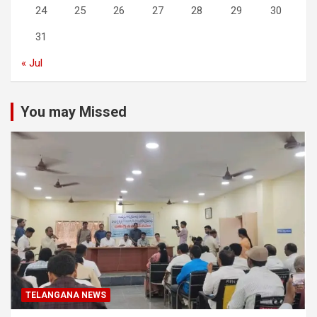
24
25
26
27
28
29
30
31
« Jul
You may Missed
TELANGANA NEWS