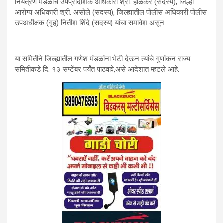
नियंत्रण मंडळाचे उपप्रादेशिक अधिकारी श्री. होळकर (सदस्य), जिल्हा
आरोग्य अधिकारी श्री. असोले (सदस्य), जिल्ह्यातील पोलीस अधिकारी पोलीस
उपअधीक्षक (गृह) नितीश शिंदे (सदस्य) यांचा समावेश असून
या समितीने जिल्ह्यातील गणेश मंडळांना भेटी देऊन त्यांचे गुणांकन राज्य
समितीकडे दि. १३ सप्टेंबर पर्यंत पाठवावे,असे आदेशात म्हटले आहे.