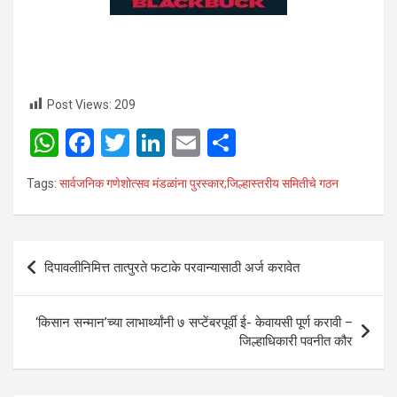
Post Views:
209
W
F
T
Li
E
S
h
a
wi
n
m
h
Tags:
सार्वजनिक गणेशोत्सव मंडळांना पुरस्कार;जिल्हास्तरीय समितीचे गठन
at
ce
tt
ke
ail
ar
s
b
er
dI
e
A
o
n
Post
दिपावलीनिमित्त तात्पुरते फटाके परवान्यासाठी अर्ज करावेत
p
o
navigation
p
k
‘किसान सन्मान’च्या लाभार्थ्यांनी ७ सप्टेंबरपूर्वी ई- केवायसी पूर्ण करावी –
जिल्हाधिकारी पवनीत कौर