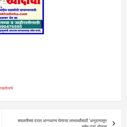
 लाखमोलाचे
सवलतीच्या दरात अन्नधान्य घेणाऱ्या लाभार्थ्यांसाठी ‘अनुदानातून
बाहेर पडा’ योजना