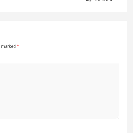
re marked
*