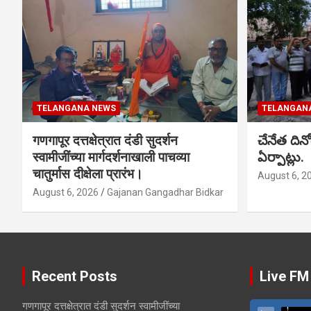
TELANGANA NEWS
TELANGAN
गणगापूर दत्तक्षेत्रात दंडी सुदर्शन
చేనేత ది
स्वामीजींच्या मार्गदर्शनाखाली पाचव्या
ఏర్పాట్లు.
चातुर्मास दीक्षेला प्रारंभ।
August 6, 2
August 6, 2026
Gajanan Gangadhar Bidkar
Recent Posts
Live FM
गणगापूर दत्तक्षेत्रात दंडी सुदर्शन स्वामीजींच्या