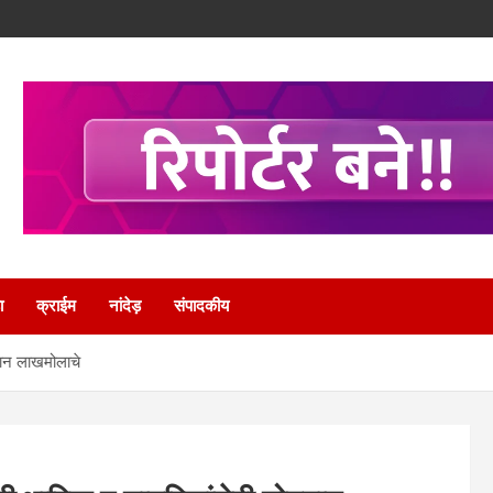
ा
क्राईम
नांदेड़
संपादकीय
गदान लाखमोलाचे