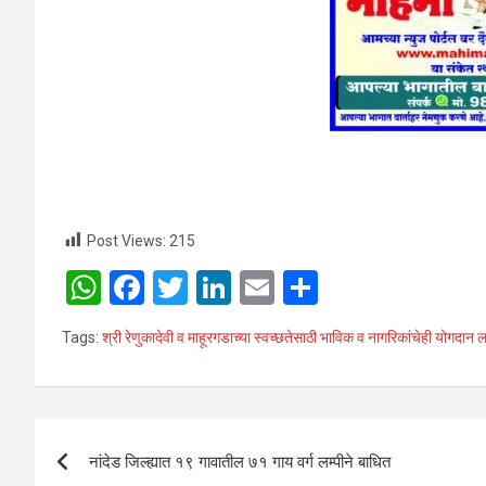
Post Views:
215
W
F
T
Li
E
S
h
a
wi
n
m
h
Tags:
श्री रेणुकादेवी व माहूरगडाच्या स्वच्छतेसाठी भाविक व नागरिकांचेही योगदान
at
ce
tt
ke
ail
ar
s
b
er
dI
e
A
o
n
Post
p
o
नांदेड जिल्ह्यात १९ गावातील ७१ गाय वर्ग लम्पीने बाधित
navigation