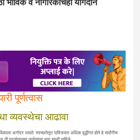
साठी भाविक व नागरिकांचेही योगदान
री पूर्णत्वास
िधा व्यवस्थेचा आढावा
ाला अगोदर भावते. स्वच्छतेतून पावित्र्यता अधिक वृद्धींगत होते हे सर्वांनीच
 ती प्रत्येकाच्या कर्तव्याचा भाग झाली पाहिजे.