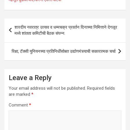
s
b
er
dI
e
A
o
n
p
o
Post
शारदीय नवरात्र उत्सव व धम्मचक्र प्रवर्तन दिनाच्या निमित्ताने देगलूर
p
k
navigation
मध्ये शांतता कमिटीची बैठक संपन्न.
रिक्षा, टॅक्सी युनियनच्या प्रतिनिधींसोबत उद्योगमंत्र्याची सकारात्मक चर्चा
Leave a Reply
Your email address will not be published.
Required fields
are marked
*
Comment
*