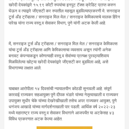
खरेदी देयकांद्वारे १५.९९ कोटी रुपयांचा इनपुट टॅक्स क्रेडिट प्राप्त करुन
घेऊन व त्याद्वारे जीएसटी कर रुपातील महसूल बुडविल्याप्रकरणी मे. सनराइज
टूर्स अँड ट्रॅव्हल्स / सनराइज मिल मेल / सनराइज केमिकल्सचे मालक हिरेन
पारेख यांना राज्य वस्तू व सेवाकर विभाग, पुणे यांनी अटक केली आहे.
में, सनराइज टूर्स अँड ट्रॅव्हल्स / सनराइज मिल मेल / सनराइज केमिकल्स
यांचा टूर्स अँड ट्रॅव्हल्स आणि केमिकल्सचा व्यवसाय असून त्यांनी अनेक
बनावट कंपन्याकडून कोणत्याही वस्तू व सेवांच्या प्रत्यक्ष पुरवठ्याशिवाय
मिळविलेल्या खोट्या खरेदी देयकांद्वारे जीएसटी कर बुडविला आहे, असे
विभागाच्या लक्षात आले.
याबाबत आरोपीला १४ दिवसांची न्यायालयीन कोठडी सुनावली आहे. संपूर्ण
कारवाई राज्यकर सहआयुक्त पुणे दीपक भंडारे यांच्या नेतृत्वाखाली व राज्यकर
उपायुक्त सुधीर चेके यांच्या देखरेखीखाली तसेच अपर राज्यकर आयुक्त, पुणे
धनंजय आखाडे यांच्या मार्गदर्शनाखाली पार पडली. आर्थिक वर्ष २०२२-२३
मध्ये महाराष्ट्र राज्य वस्तु व सेवाकर विभागाने आजपर्यंत या अटकेसह ४३
विविध प्रकरणात अटक केल्या आहेत.