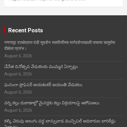
Recent Posts
गणगापूर दत्तक्षेत्रात दंडी सुदर्शन स्वामीजींच्या मार्गदर्शनाखाली पाचव्या चातुर्मास
दीक्षेला प्रारंभ।
August 6, 2026
చేనేత దినోత్సవ వేడుకలకు ముమ్మర ఏర్పాట్లు.
August 6, 2026
ఘనంగా ప్రొఫెసర్ జయశంకర్ జయంతి వేడుకలు.
August 6, 2026
వర్ని కల్లు దుకాణాల్లో మైనర్లకు కల్లు విక్రయాలపై ఆరోపణలు.
August 6, 2026
కల్కి చెరువు అలుగు వద్ద బాన్సువాడ మున్సిపల్ అధికారుల బారికేడ్లు