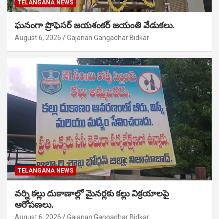
TELANGANA NEWS
ఘనంగా ప్రొఫెసర్ జయశంకర్ జయంతి వేడుకలు.
August 6, 2026
Gajanan Gangadhar Bidkar
TELANGANA NEWS
వర్ని కల్లు దుకాణాల్లో మైనర్లకు కల్లు విక్రయాలపై
ఆరోపణలు.
August 6, 2026
Gajanan Gangadhar Bidkar