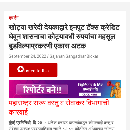
क्राईम
खोट्या खरेदी देयकाद्वारे इनपुट टॅक्स क्रेडिट
घेवून शासनाचा कोट्यावधी रुपयांचा महसूल
बुडविल्याप्रकरणी एकास अटक
September 24, 2022
Gajanan Gangadhar Bidkar
Listen to this
महाराष्ट्र राज्य वस्तु व सेवाकर विभागाची
कारवाई
मुंबई प्रतिनिधी, दि २४ :-
अनेक बनावट कंपन्यांकडून कोणत्याही वस्तू व
सेवेच्या प्रत्यक्ष पुरवठ्याशिवाय सुमारे ८८.८४ कोटींहून अधिकच्या खोट्या