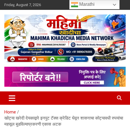
Skip
Marathi
Friday, August 7, 2026
to
content
MULIT LANGUAGE NEWS PORTAL
Mahimakhadicha
Home
खोट्या खरेदी देयकाद्वारे इनपुट टॅक्स क्रेडिट घेवून शासनाचा कोट्यावधी रुपयांचा
महसूल बुडविल्याप्रकरणी एकास अटक