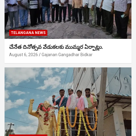
TELANGANA NEWS
చేనేత దినోత్సవ వేడుకలకు ముమ్మర ఏర్పాట్లు.
August 6, 2026
Gajanan Gangadhar Bidkar