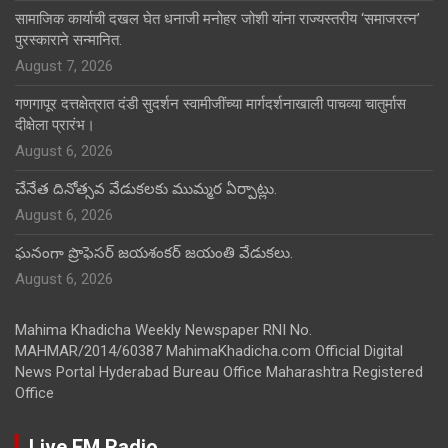
सामाजिक कार्याची दखल घेत धनाजी मनोहर जोशी यांना राज्यस्तरीय ‘समाजरत्न’
पुरस्काराने सन्मानित.
August 7, 2026
गणगापूर दत्तक्षेत्रात दंडी सुदर्शन स्वामीजींच्या मार्गदर्शनाखाली पाचव्या चातुर्मास
दीक्षेला प्रारंभ।
August 6, 2026
చేనేత దినోత్సవ వేడుకలకు ముమ్మర ఏర్పాట్లు.
August 6, 2026
ఘనంగా ప్రొఫెసర్ జయశంకర్ జయంతి వేడుకలు.
August 6, 2026
Mahima Khadicha Weekly Newspaper RNI No.
MAHMAR/2014/60387 MahimaKhadicha.com Official Digital
News Portal Hyderabad Bureau Office Maharashtra Registered
Office
Live FM Radio