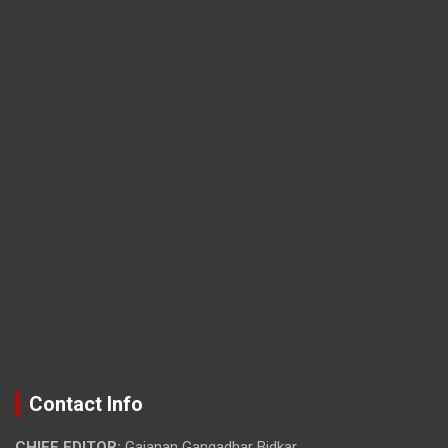
Contact Info
CHIEF EDITOR:
Gajanan Gangadhar Bidkar