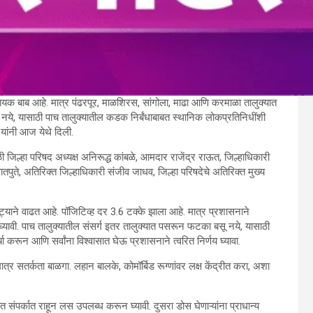
सादायक बाब आहे. मात्र पंढरपूर, माळशिरस, सांगोला, माढा आणि करमाळा तालुक्यात
ोऊ नये, यासाठी पाच तालुक्यातील कडक निर्बंधाबाबत स्थानिक लोकप्रतिनिधींशी
 यांनी आज येथे दिली.
जिल्हा परिषद अध्यक्ष अनिरूद्ध कांबळे, आमदार राजेंद्र राऊत, जिल्हाधिकारी
ुते, अतिरिक्त जिल्हाधिकारी संजीव जाधव, जिल्हा परिषदेचे अतिरिक्त मुख्य
झपाट्याने वाढत आहे. पॉजिटिव्ह दर 3.6 टक्के झाला आहे. मात्र प्रशासनाने
घ्यावी. पाच तालुक्यातील संसर्ग इतर तालुक्यात पसरून फटका बसू नये, यासाठी
 करून आणि सर्वांना विश्वासात घेऊ प्रशासनाने त्वरित निर्णय घ्यावा.
र सतर्कता बाळगा. लहान बालके, कोमॉर्बिड रूग्णांवर लक्ष केंद्रीत करा, अशा
संपर्कात राहून लस उपलब्ध करून घ्यावी. दुसरा डोस घेणाऱ्यांना प्राधान्य