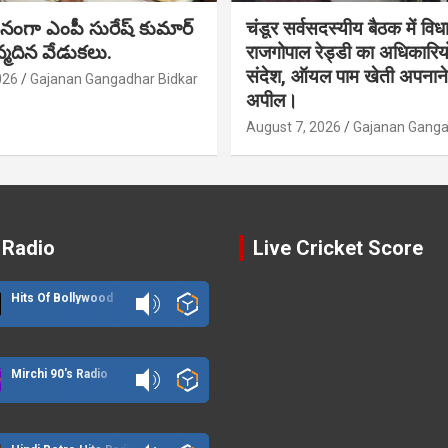
నంగా ఎంపీ సురేష్ కుమార్
चंडूर सर्वसदस्यीय बैठक में वि
న్మదిన వేడుకలు.
राजगोपाल रेड्डी का अधिकारिय
संदेश, ऑयल पाम खेती अपनाने
026
Gajanan Gangadhar Bidkar
अपील।
August 7, 2026
Gajanan Ganga
 Radio
Live Cricket Score
Hits Of Bollywood
Mirchi 90's Radio