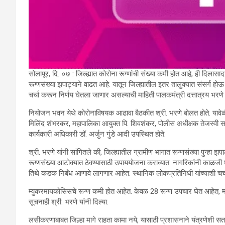
सोलापूर, दि. ०७ : जिल्ह्यात कोरोना रूग्णांची संख्या कमी होत आहे, ही दिला
रूग्णसंख्या झपाट्याने वाढत आहे. यातून जिल्ह्यातील इतर तालुक्यात संसर्ग ह
चर्चा करून निर्णय घेतला जाणार असल्याची माहिती पालकमंत्री दत्तात्रय भरणे
नियोजन भवन येथे कोरोनाविषयक आढावा बैठकीत श्री. भरणे बोलत होते. यावेळी 
मिलिंद शंभरकर, महापालिका आयुक्त पि. शिवशंकर, पोलीस अधीक्षक तेजस्वी सातप
कार्यकारी अधिकारी डॉ. अर्जुन गुंडे आदी उपस्थित होते.
श्री. भरणे यांनी सांगितले की, जिल्ह्यातील ग्रामीण भागात रूग्णसंख्या पुन्हा 
रूग्णसंख्या आटोक्यात ठेवण्यासाठी उपाययोजना कराव्यात. नागरिकांनी काळजी 
तिथे कडक निर्बंध आणावे लागणार आहेत. स्थानिक लोकप्रतिनिधी यांच्याशी चर्चा
म्युकरमायकोसिसचे रूग्ण कमी होत आहेत. केवळ 28 रूग्ण उपचार घेत आहेत, मात्
सूचनाही श्री. भरणे यांनी दिल्या.
लसीकरणाबाबत जिल्हा मागे राहता कामा नये, यासाठी प्रशासनाने यंत्रणेशी सतत 