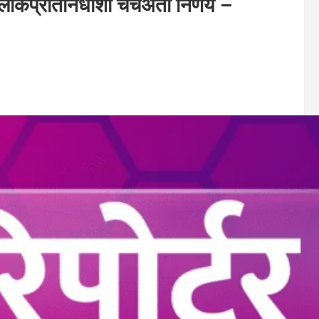
लोकप्रतिनिधींशी चर्चेअंती निर्णय –