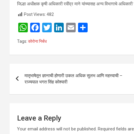
जिल्हा अधीक्षक कृषी अधिकारी रवींद्र माने यांच्यासह अन्य विभागाचे अधिकारी 
Post Views:
482
W
F
T
Li
E
S
h
a
wi
n
m
h
Tags:
कोरोना निर्बंध
at
ce
tt
ke
ail
ar
s
b
er
dI
e
A
o
n
Post
p
o
मातृभाषेतून ज्ञानाची होणारी उकल अधिक सुलभ आणि महत्त्वाची –
navigation
राज्यपाल भगत सिंह कोश्यारी
p
k
Leave a Reply
Your email address will not be published.
Required fields a