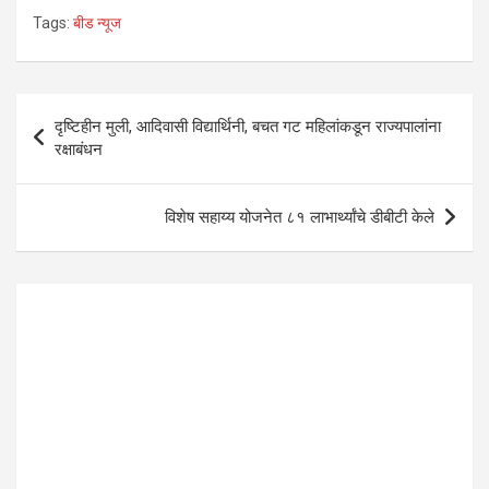
h
a
wi
n
m
h
Tags:
बीड न्यूज
at
ce
tt
ke
ail
ar
s
b
er
dI
e
A
o
n
Post
दृष्टिहीन मुली, आदिवासी विद्यार्थिनी, बचत गट महिलांकडून राज्यपालांना
p
o
navigation
रक्षाबंधन
p
k
विशेष सहाय्य योजनेत ८१ लाभार्थ्यांचे डीबीटी केले