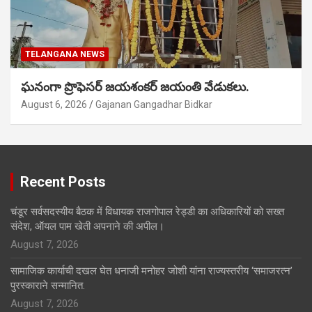
TELANGANA NEWS
ఘనంగా ప్రొఫెసర్ జయశంకర్ జయంతి వేడుకలు.
August 6, 2026
Gajanan Gangadhar Bidkar
Recent Posts
चंडूर सर्वसदस्यीय बैठक में विधायक राजगोपाल रेड्डी का अधिकारियों को सख्त
संदेश, ऑयल पाम खेती अपनाने की अपील।
August 7, 2026
सामाजिक कार्याची दखल घेत धनाजी मनोहर जोशी यांना राज्यस्तरीय ‘समाजरत्न’
पुरस्काराने सन्मानित.
August 7, 2026