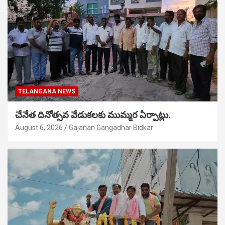
TELANGANA NEWS
చేనేత దినోత్సవ వేడుకలకు ముమ్మర ఏర్పాట్లు.
August 6, 2026
Gajanan Gangadhar Bidkar