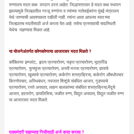
रुग्णालय मदत कक्ष वरदान ठरत आहेत. जिल्हास्तरावर हे मदत कक्ष स्थापन
झाल्यामुळे जिल्ह्यातील गरजू रुग्णांना व त्यांच्या नातेवाईकांना मुंबई मंत्रालय
येथे जाण्याची आवश्यकता राहीली नाही. त्यांना आता आपल्या स्वत:च्या
जिल्ह्यातच मदतीसाठी अर्ज करता येत आहे. तसेच प्रस्तावाची सद्यस्थिती
येथेच पाहण्यास मिळत आहे.
या योजनेअंतर्गत कोणकोणत्या आजारावर मदत मिळते ?
कॉक्लियर इम्प्लांट, हृदय प्रत्यारोपण, यकृत प्रत्यारोपण, मूत्रपिंड
प्रत्यारोपण, फुफ्फुस प्रत्यारोपण, अस्ती मज्जा प्रत्यारोपण, हाताचे
प्रत्यारोपण, खुब्याचे प्रत्यारोपण, कर्करोग शस्त्रक्रिया, कर्करोग औषधोपचार
किरणोपचार, अस्थिबंधन, नवजात शिशूंचे संबंधित आजार, गुडघ्याचे
प्रत्यारोपण, रस्ते अपघात, लहान बालकांच्या संबंधित शस्त्रक्रिया,मेंदूचे
आजार, हदयरोग, डायलिसिस, जळीत रुग्ण, विद्युत अपघात, विद्युत जळीत रुग्ण
या आजारावर मदत मिळते.
मुख्यमंत्री सहाय्यता निधीसाठी अर्ज कसा करावा ?