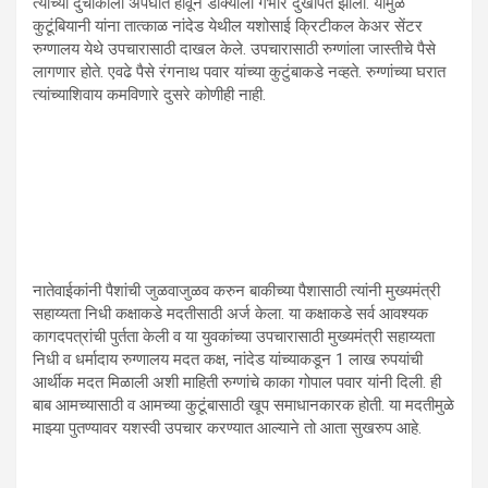
त्यांच्या दुचाकीला अपघात होवून डोक्याला गंभीर दुखापत झाली. यामुळे
कुटूंबियानी यांना तात्काळ नांदेड येथील यशोसाई क्रिटीकल केअर सेंटर
रुग्णालय येथे उपचारासाठी दाखल केले. उपचारासाठी रुग्णांला जास्तीचे पैसे
लागणार होते. एवढे पैसे रंगनाथ पवार यांच्या कुटुंबाकडे नव्हते. रुग्णांच्या घरात
त्यांच्याशिवाय कमविणारे दुसरे कोणीही नाही.
नातेवाईकांनी पैशांची जुळवाजुळव करुन बाकीच्या पैशासाठी त्यांनी मुख्यमंत्री
सहाय्यता निधी कक्षाकडे मदतीसाठी अर्ज केला. या कक्षाकडे सर्व आवश्यक
कागदपत्रांची पुर्तता केली व या युवकांच्या उपचारासाठी मुख्यमंत्री सहाय्यता
निधी व धर्मादाय रुग्णालय मदत कक्ष, नांदेड यांच्याकडून 1 लाख रुपयांची
आर्थीक मदत मिळाली अशी माहिती रुग्णांचे काका गोपाल पवार यांनी दिली. ही
बाब आमच्यासाठी व आमच्या कुटूंबासाठी खूप समाधानकारक होती. या मदतीमुळे
माझ्या पुतण्यावर यशस्वी उपचार करण्यात आल्याने तो आता सुखरुप आहे.