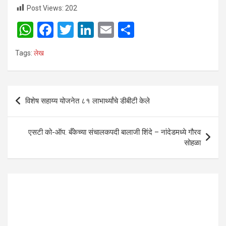
Post Views:
202
W
F
T
Li
E
S
h
a
wi
n
m
h
Tags:
लेख
at
ce
tt
ke
ail
ar
s
b
er
dI
e
A
o
n
Post
विशेष सहाय्य योजनेत ८१ लाभार्थ्यांचे डीबीटी केले
p
o
navigation
p
k
एसटी को-ऑप. बँकेच्या संचालकपदी बालाजी शिंदे – नांदेडमध्ये गौरव
सोहळा