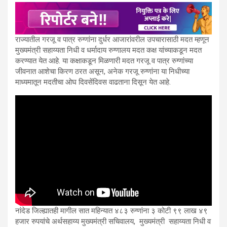
राज्यातील गरजू व पात्र रुग्णांना दुर्धर आजारांवरील उपचारासाठी मदत म्हणून
मुख्यमंत्री सहाय्यता निधी व धर्मादाय रुग्णालय मदत कक्ष यांच्याकडून मदत
करण्यात येत आहे. या कक्षाकडून मिळणारी मदत गरजू व पात्र रुग्णांच्या
जीवनात आशेचा किरण ठरत असून, अनेक गरजू रुग्णांना या निधीच्या
माध्यमातून मदतीचा ओघ दिवसेंदिवस वाढताना दिसून येत आहे.
नांदेड जिल्ह्यातही मागील सात महिन्यात ४८३ रुग्णांना ३ कोटी ९९ लाख ४९
हजार रुपयांचे अर्थसहाय्य मुख्यमंत्री सचिवालय, मुख्यमंत्री सहाय्यता निधी व