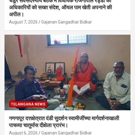
चंडूर सर्वसदस्यीय बैठक में विधायक राजगोपाल रेड्डी का
अधिकारियों को सख्त संदेश, ऑयल पाम खेती अपनाने की
अपील।
August 7, 2026
Gajanan Gangadhar Bidkar
TELANGANA NEWS
गणगापूर दत्तक्षेत्रात दंडी सुदर्शन स्वामीजींच्या मार्गदर्शनाखाली
पाचव्या चातुर्मास दीक्षेला प्रारंभ।
August 6, 2026
Gajanan Gangadhar Bidkar