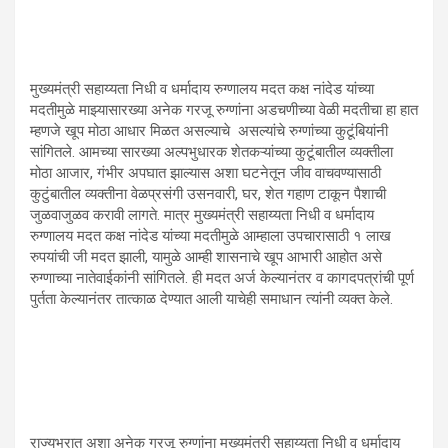
मुख्यमंत्री सहाय्यता निधी व धर्मादाय रुग्णालय मदत कक्ष नांदेड यांच्या
मदतीमुळे माझ्यासारख्या अनेक गरजू रुग्णांना अडचणीच्या वेळी मदतीचा हा हात
म्हणजे खूप मोठा आधार मिळत असल्याचे असल्यांचे रुग्णांच्या कुटूंबियांनी
सांगितले. आमच्या सारख्या अल्पभुधारक शेतकऱ्यांच्या कुटूंबातील व्यक्तीला
मोठा आजार, गंभीर अपघात झाल्यास अशा घटनेतून जीव वाचवण्यासाठी
कुटुंबातील व्यक्तीना वेळप्रसंगी उसनवारी, घर, शेत गहाण टाकून पैशाची
जुळवाजुळव करावी लागते. मात्र मुख्यमंत्री सहाय्यता निधी व धर्मादाय
रुग्णालय मदत कक्ष नांदेड यांच्या मदतीमुळे आम्हाला उपचारासाठी १ लाख
रुपयांची जी मदत झाली, यामुळे आम्ही शासनाचे खूप आभारी आहोत असे
रुग्णाच्या नातेवाईकांनी सांगितले. ही मदत अर्ज केल्यानंतर व कागदपत्रांची पूर्ण
पुर्तता केल्यानंतर तात्काळ देण्यात आली याचेही समाधान त्यांनी व्यक्त केले.
राज्यभरात अशा अनेक गरजू रुग्णांना मुख्यमंत्री सहाय्यता निधी व धर्मादाय