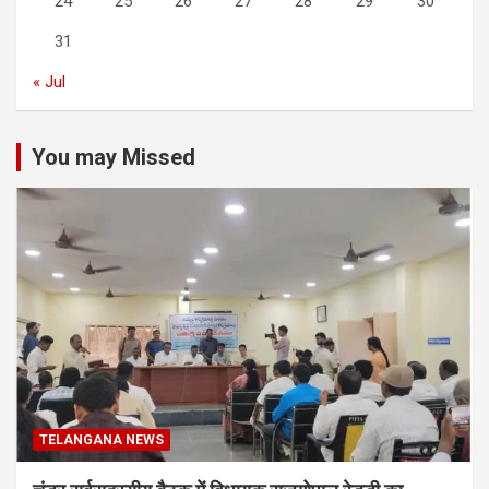
24
25
26
27
28
29
30
31
« Jul
You may Missed
TELANGANA NEWS