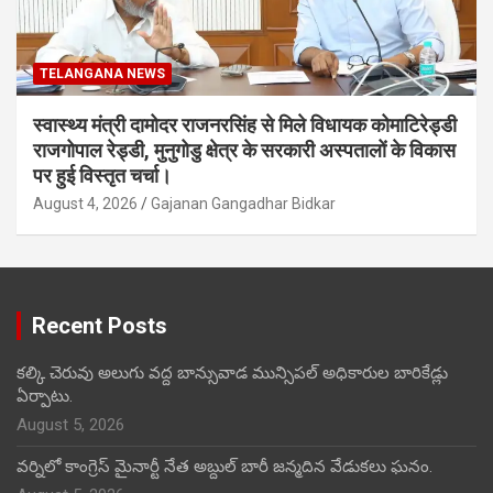
TELANGANA NEWS
स्वास्थ्य मंत्री दामोदर राजनरसिंह से मिले विधायक कोमाटिरेड्डी
राजगोपाल रेड्डी, मुनुगोडु क्षेत्र के सरकारी अस्पतालों के विकास
पर हुई विस्तृत चर्चा।
August 4, 2026
Gajanan Gangadhar Bidkar
Recent Posts
కల్కి చెరువు అలుగు వద్ద బాన్సువాడ మున్సిపల్ అధికారుల బారికేడ్లు
ఏర్పాటు.
August 5, 2026
వర్నిలో కాంగ్రెస్ మైనార్టీ నేత అబ్దుల్ బారీ జన్మదిన వేడుకలు ఘనం.