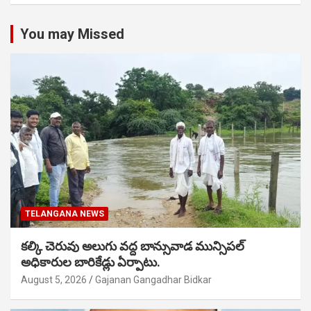
You may Missed
TELANGANA NEWS
కల్కి చెరువు అలుగు వద్ద బాన్సువాడ మున్సిపల్
అధికారుల బారికేడ్లు ఏర్పాటు.
August 5, 2026
Gajanan Gangadhar Bidkar