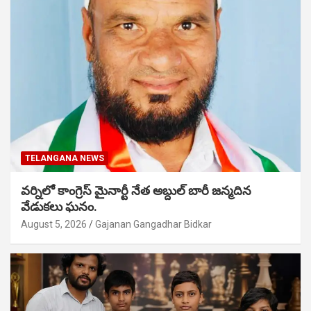
TELANGANA NEWS
వర్నిలో కాంగ్రెస్ మైనార్టీ నేత అబ్దుల్ బారీ జన్మదిన
వేడుకలు ఘనం.
August 5, 2026
Gajanan Gangadhar Bidkar