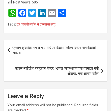
Post Views:
505
W
F
T
Li
E
S
h
a
wi
n
m
h
Tags:
तूर कापणी मशीन ने तरुणाचा मृत्यू
at
ce
tt
ke
ail
ar
s
b
er
dI
e
A
o
n
Post
प्रभाग क्रमांक ११ व १२ मधील रिकामे प्लॉटच बनले नागरिकांची
p
o
navigation
समस्या.
p
k
भूजल माहिती व तंत्रज्ञान केंद्र’ भूजल व्यवस्थापनाच्या कामाला नवी
ओळख, नवा आयाम देईल
Leave a Reply
Your email address will not be published.
Required fields
are marked
*