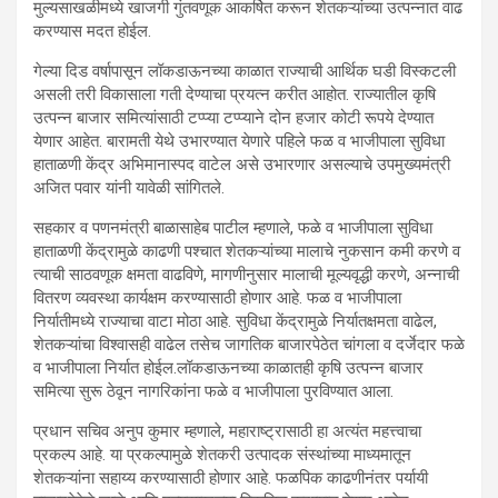
मुल्यसाखळीमध्ये खाजगी गुंतवणूक आकर्षित करून शेतकऱ्यांच्या उत्पन्नात वाढ
करण्यास मदत होईल.
गेल्या दिड वर्षापासून लॉकडाऊनच्या काळात राज्याची आर्थिक घडी विस्कटली
असली तरी विकासाला गती देण्याचा प्रयत्न करीत आहोत. राज्यातील कृषि
उत्पन्न बाजार समित्यांसाठी टप्प्या टप्प्याने दोन हजार कोटी रूपये देण्यात
येणार आहेत. बारामती येथे उभारण्यात येणारे पहिले फळ व भाजीपाला सुविधा
हाताळणी केंद्र अभिमानास्पद वाटेल असे उभारणार असल्याचे उपमुख्यमंत्री
अजित पवार यांनी यावेळी सांगितले.
सहकार व पणनमंत्री बाळासाहेब पाटील म्हणाले, फळे व भाजीपाला सुविधा
हाताळणी केंद्रामुळे काढणी पश्चात शेतकऱ्यांच्या मालाचे नुकसान कमी करणे व
त्याची साठवणूक क्षमता वाढविणे, मागणीनुसार मालाची मूल्यवृद्धी करणे, अन्नाची
वितरण व्यवस्था कार्यक्षम करण्यासाठी होणार आहे. फळ व भाजीपाला
निर्यातीमध्ये राज्याचा वाटा मोठा आहे. सुविधा केंद्रामुळे निर्यातक्षमता वाढेल,
शेतकऱ्यांचा विश्वासही वाढेल तसेच जागतिक बाजारपेठेत चांगला व दर्जेदार फळे
व भाजीपाला निर्यात होईल.लॉकडाऊनच्या काळातही कृषि उत्पन्न बाजार
समित्या सुरू ठेवून नागरिकांना फळे व भाजीपाला पुरविण्यात आला.
प्रधान सचिव अनुप कुमार म्हणाले, महाराष्ट्रासाठी हा अत्यंत महत्त्वाचा
प्रकल्प आहे. या प्रकल्पामुळे शेतकरी उत्पादक संस्थांच्या माध्यमातून
शेतकऱ्यांना सहाय्य करण्यासाठी होणार आहे. फळपिक काढणीनंतर पर्यायी