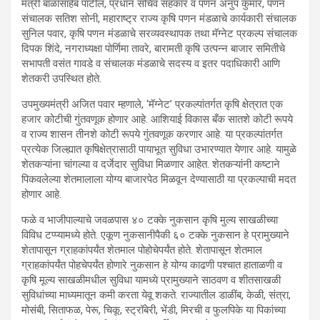
मंत्री बाळासाहेब पाटील, प्रधान सचिव सहकार व पणन अनुप कुमार, पणन
संचालक सतिश सोनी, महाराष्ट्र राज्य कृषि पणन मंडळाचे कार्यकारी संचालक
सुनिल पवार, कृषि पणन मंडळाचे सरव्यवस्थापक तथा मॅग्नेट प्रकल्प संचालक
दिपक शिंदे, नगराध्यक्षा पोर्णिमा तावरे, बारामती कृषि उत्पन्न बाजार समितीचे
सभापती वसंत गावडे व संचालक मंडळाचे सदस्य व इतर पदाधिकारी आणि
शेतकरी उपस्थित होते.
उपमुख्यमंत्री अजित पवार म्हणाले, ‘मॅग्नेट’ प्रकल्पांतर्गत कृषि क्षेत्रात एक
हजार कोटीची गुंतवणूक होणार आहे. आशियाई विकास बँक सातशे कोटी रूपये
व राज्य शासन तीनशे कोटी रूपये गुंतवणूक करणार आहे. या प्रकल्पांतर्गत
प्रत्येक जिल्ह्यात कृषिक्षेत्रासाठी पायाभूत सुविधा उभारण्यात येणार आहे. यामुळे
शेतकऱ्यांना चांगल्या व दर्जेदार सुविधा मिळणार आहेत. शेतकऱ्यांनी कष्टाने
पिकवलेल्या शेतमालाला योग्य बाजारपेठ मिळवून देण्यासाठी या प्रकल्पाची मदत
होणार आहे.
फळे व भाजीपाल्याचे जवळपास ४० टक्के नुकसान कृषि मुल्य साखळीच्या
विविध टप्प्यामध्ये होते. एकूण नुकसानीपैकी ६० टक्के नुकसान हे प्रामुख्याने
शेतापासून ग्राहकांपर्यंत शेतमाल पोहोचेपर्यंत होते. शेतापासून शेतमाल
ग्राहकांपर्यंत पोहचेपर्यंत होणारे नुकसान हे योग्य काढणी पश्चात हाताळणी व
कृषि मूल्य साखळीमधील सुविधा यामध्ये प्रामुख्याने साठवण व शीतसाखळी
सुविधांच्या माध्यमातून कमी करता येवू शकते. राज्यातील डाळींब, केळी, संत्रा,
मोसंबी, सिताफळ, पेरू, चिकू, स्ट्रॉबेरी, भेंडी, मिरची व फुलपिके या पिकांच्या