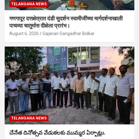
TELANGANA NEWS
गणगापूर दत्तक्षेत्रात दंडी सुदर्शन स्वामीजींच्या मार्गदर्शनाखाली
पाचव्या चातुर्मास दीक्षेला प्रारंभ।
August 6, 2026
Gajanan Gangadhar Bidkar
TELANGANA NEWS
చేనేత దినోత్సవ వేడుకలకు ముమ్మర ఏర్పాట్లు.