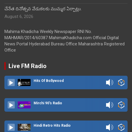
చేనేత దినోత్సవ వేడుకలకు ముమ్మర ఏర్పాట్లు.
August 6, 2026
Mahima Khadicha Weekly Newspaper RNI No.
MAHMAR/2014/60387 MahimaKhadicha.com Official Digital
News Portal Hyderabad Bureau Office Maharashtra Registered
Office
Live FM Radio
Hits Of Bollywood
Mirchi 90's Radio
Hindi Retro Hits Radio