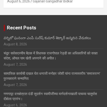
August 6, 2026
Gajanan Gangadhar Bidkar
Recent Posts
వర్నిలో ఘనంగా ఎంపీ సురేష్ కుమార్ శెట్కార్ జన్మదిన వేడుకలు.
August 8, 2026
चंडूर सर्वसदस्यीय बैठक में विधायक राजगोपाल रेड्डी का अधिकारियों को सख्त
संदेश, ऑयल पाम खेती अपनाने की अपील।
August 7, 2026
सामाजिक कार्याची दखल घेत धनाजी मनोहर जोशी यांना राज्यस्तरीय ‘समाजरत्न’
पुरस्काराने सन्मानित.
August 7, 2026
गणगापूर दत्तक्षेत्रात दंडी सुदर्शन स्वामीजींच्या मार्गदर्शनाखाली पाचव्या चातुर्मास
दीक्षेला प्रारंभ।
August 6, 2026