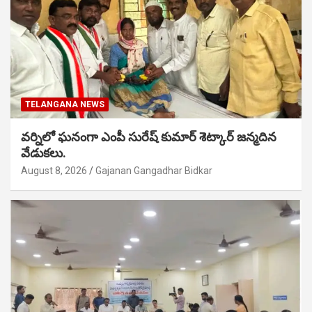
TELANGANA NEWS
వర్నిలో ఘనంగా ఎంపీ సురేష్ కుమార్ శెట్కార్ జన్మదిన
వేడుకలు.
August 8, 2026
Gajanan Gangadhar Bidkar