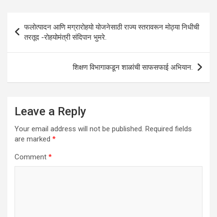
s
b
er
dI
e
A
o
n
Post
फलोत्पादन आणि मग्रारोहयो योजनेसाठी राज्य स्तरावरून मोठ्या निधीची
p
o
navigation
तरतूद -रोहयोमंत्री संदिपान भुमरे.
p
k
शिक्षण विभागाकडून शाळांची साफसफाई अभियान.
Leave a Reply
Your email address will not be published.
Required fields
are marked
*
Comment
*