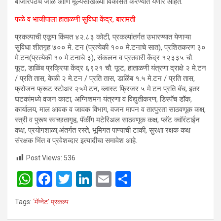
बाजारपेठेचे जाळे आणि मूल्यसाखळ्या विकसित करण्यात येणार आहेत.
फळे व भाजीपाला हाताळणी सुविधा केंद्र, बारामती
प्रकल्पाची एकूण किंमत ४२.८३ कोटी, प्रकल्पांतर्गत उभारण्यात येणाऱ्या
सुविधा शीतगृह ७०० मे. टन (प्रत्येकी १०० मे.टनाचे सात), प्रशितकरण ३०
मे.टन(प्रत्येकी १० मे.टनाचे ३), संकलन व प्रतवारी केंद्र १२३३५ चौ.
फूट, डाळिंब प्रक्रिया केंद्र ६९२१ चौ. फूट, हाताळणी यंत्रणा द्राक्षे २ मे.टन
/ प्रति तास, केळी २ मे.टन / प्रति तास, डाळिंब १.५ मे.टन / प्रति तास,
फ्रोजन फ्रूट स्टोअर २५मे.टन, ब्लास्ट फ्रिजर ५ मे.टन प्रति बॅच, इतर
घटकांमध्ये वजन काटा, अग्निशमन यंत्रणा व विद्युतीकरण, डिस्पॅच डॉक,
कार्यालय, माल आवक व जावक विभाग, वजन मापन व तात्पुरता साठवणूक कक्ष,
स्त्री व पुरूष स्वच्छतागृह, पॅकींग मटेरिअल साठवणूक कक्ष, प्लॅट क्वॉरंटाईन
कक्ष, प्रयोगशाळा,अंतर्गत रस्ते, भूमिगत पाण्याची टाकी, सुरक्षा रक्षक कक्ष
संरक्षक भिंत व प्रवेशव्दार इत्यादीचा समावेश आहे.
Post Views:
536
W
F
T
Li
E
S
h
a
wi
n
m
h
Tags:
‘मॅग्नेट’ प्रकल्प
at
ce
tt
ke
ail
ar