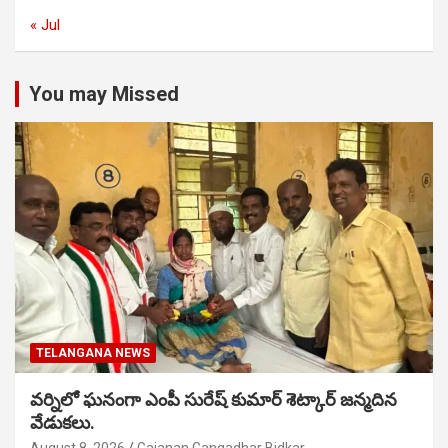
« Jul
You may Missed
TELANGANA NEWS
వర్నిలో ఘనంగా ఎంపీ సురేష్ కుమార్ శెట్కార్ జన్మదిన
వేడుకలు.
August 8, 2026
Gajanan Gangadhar Bidkar