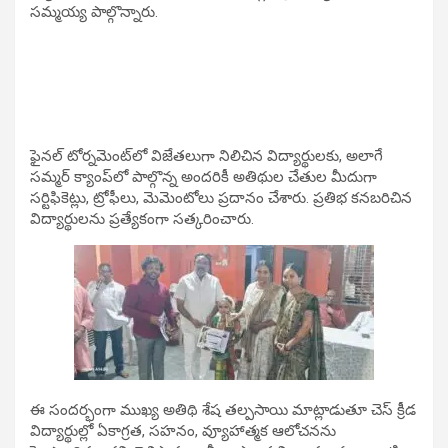
సమ్మయ్య పాల్గొన్నారు.
ఫైనల్ టోర్నమెంట్‌లో విజేతలుగా నిలిచిన విద్యార్థులకు, అలాగే
సమ్మర్ క్యాంప్‌లో పాల్గొన్న అందరికీ అతిథుల చేతుల మీదుగా
సర్టిఫికెట్లు, ట్రోఫీలు, మెమెంటోలు ప్రదానం చేశారు. ప్రతిభ కనబరిచిన
విద్యార్థులను ప్రత్యేకంగా సత్కరించారు.
ఈ సందర్భంగా ముఖ్య అతిథి శేష తల్పసాయి మాట్లాడుతూ చెస్ క్రీడ
విద్యార్థుల్లో ఏకాగ్రత, సహనం, వ్యూహాత్మక ఆలోచనను