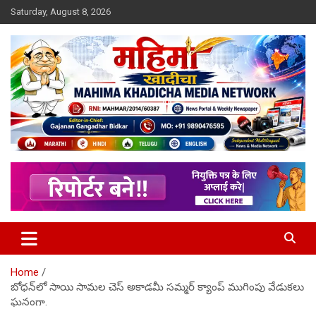
Skip
Saturday, August 8, 2026
to
content
MULIT LANGUAGE NEWS PORTAL
Mahimakhadicha
Home
బోధన్‌లో సాయి సామల చెస్ అకాడమీ సమ్మర్ క్యాంప్ ముగింపు వేడుకలు
ఘనంగా.