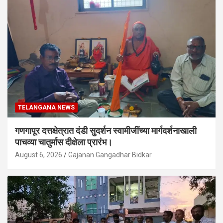
TELANGANA NEWS
गणगापूर दत्तक्षेत्रात दंडी सुदर्शन स्वामीजींच्या मार्गदर्शनाखाली
पाचव्या चातुर्मास दीक्षेला प्रारंभ।
August 6, 2026
Gajanan Gangadhar Bidkar