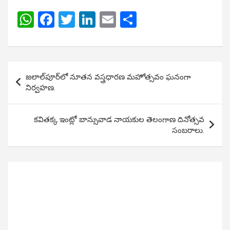
W
F
T
Li
E
S
h
a
wi
n
m
h
at
ce
tt
ke
ail
ar
s
b
er
dI
e
Post
జలాల్‌పూర్‌లో నూతన వస్త్రధారణ మహోత్సవం ఘనంగా
A
o
n
navigation
నిర్వహణ.
p
o
p
k
కవితక్క ఇంట్లో బాన్సువాడ నాయకుల తెలంగాణ దినోత్సవ
సంబరాలు.