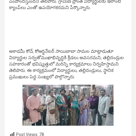
పెంపొందిస్తుందని తెలిపారు. గ్రామీణ ప్రాంత విద్యార్థులకు ఇలాంటి
క్యాంప్‌లు ఎంతో ఉపయోగకరమని పేర్కొన్నారు.
అకాడమీ కోచ్, కోఆర్డినేటర్ సాయిబాబా సామల మాట్లాడుతూ
విద్యార్థుల సర్వతోముఖాభివృద్ధికి క్రీడలు అవసరమని, తల్లిదండ్రుల
సహకారంతో భవిష్యత్తులో మరిన్ని కార్యక్రమాలు నిర్వహిస్తామని
తెలిపారు. ఈ కార్యక్రమంలో విద్యార్థులు, తల్లిదండ్రులు, స్థానిక
ప్రముఖులు పెద్ద సంఖ్యలో పాల్గొన్నారు.
Post Views:
78