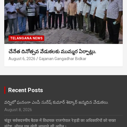
TELANGANA NEWS
చేనేత దినోత్సవ వేడుకలకు ముమ్మర ఏర్పాట్లు.
August 6, 2026
Gajanan Gangadhar Bidkar
Recent Posts
వర్నిలో ఘనంగా ఎంపీ సురేష్ కుమార్ శెట్కార్ జన్మదిన వేడుకలు.
August 8, 2026
चंडूर सर्वसदस्यीय बैठक में विधायक राजगोपाल रेड्डी का अधिकारियों को सख्त
संदेश, ऑयल पाम खेती अपनाने की अपील।