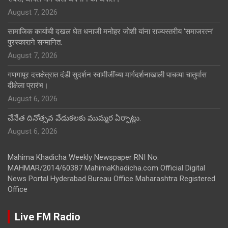
August 7, 2026
सामाजिक कार्याची दखल घेत धनाजी मनोहर जोशी यांना राज्यस्तरीय ‘समाजरत्न’
पुरस्काराने सन्मानित.
August 7, 2026
गणगापूर दत्तक्षेत्रात दंडी सुदर्शन स्वामीजींच्या मार्गदर्शनाखाली पाचव्या चातुर्मास
दीक्षेला प्रारंभ।
August 6, 2026
చేనేత దినోత్సవ వేడుకలకు ముమ్మర ఏర్పాట్లు.
August 6, 2026
Mahima Khadicha Weekly Newspaper RNI No.
MAHMAR/2014/60387 MahimaKhadicha.com Official Digital
News Portal Hyderabad Bureau Office Maharashtra Registered
Office
Live FM Radio