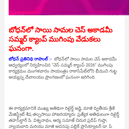
బోధన్‌లో సాయి సామల చెస్ అకాడమీ
సమ్మర్ క్యాంప్ ముగింపు వేడుకలు
ఘనంగా.
బోధన్ ప్రతినిధి రాహుల్ :-
బోధన్‌లో సాయి సామల చెస్ అకాడమీ
ఆధ్వర్యంలో నిర్వహించిన “చెస్ సమ్మర్ క్యాంప్ 2026” ముగింపు
కార్యక్రమం మంగళవారం సాయంత్రం రాకాసిపేట్‌లోని భీముని గుట్ట
అయ్యప్ప దేవాలయం ప్రాంగణంలో ఘనంగా జరిగింది.
ఈ కార్యక్రమానికి ముఖ్య అతిథిగా రిటైర్డ్ జడ్జి, మాజీ ద్వితీయ శ్రేణి
మేజిస్ట్రేట్ శేష తల్పసాయి హాజరయ్యారు. ప్రత్యేక అతిథులుగా రిటైర్డ్
తహసీల్దార్ పి. విశ్వనాథం, ఆర్య సమాజ్ చిదుర ప్రదీప్ గుప్తా,
న్యాయవాది మరియు మాజీ అదనపు పబ్లిక్ ప్రాసిక్యూటర్ డా. పి.