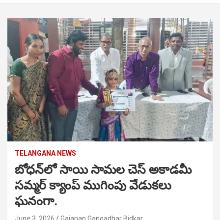
TELANGANA NEWS
బోధన్‌లో సాయి సామల చెస్ అకాడమీ
సమ్మర్ క్యాంప్ ముగింపు వేడుకలు
ఘనంగా.
June 3, 2026
Gajanan Gangadhar Bidkar