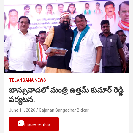
TELANGANA NEWS
బాన్సువాడలో మంత్రి ఉత్తమ్ కుమార్ రెడ్డి
పర్యటన.
June 11, 2026
Gajanan Gangadhar Bidkar
Listen to this