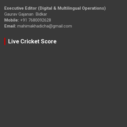
Executive Editor (Digital & Multilingual Operations)
Gaurav Gajanan Bidkar
Mobile:
+91 7680092628
Email:
mahimakhadicha@gmail.com
Live Cricket Score