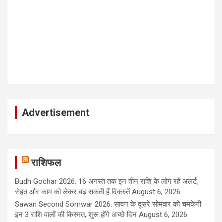
Advertisement
राशिफल
Budh Gochar 2026: 16 अगस्त तक इन तीन राशि के लोग रहें अलर्ट,
सेहत और काम को लेकर बढ़ सकती हैं दिक्कतें
August 6, 2026
Sawan Second Somwar 2026: सावन के दूसरे सोमवार को चमकेगी
इन 3 राशि वालों की किस्मत, शुरू होंगे अच्छे दिन
August 6, 2026