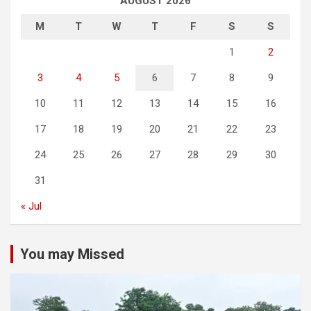
AUGUST 2026
M
T
W
T
F
S
S
1
2
3
4
5
6
7
8
9
10
11
12
13
14
15
16
17
18
19
20
21
22
23
24
25
26
27
28
29
30
31
« Jul
You may Missed