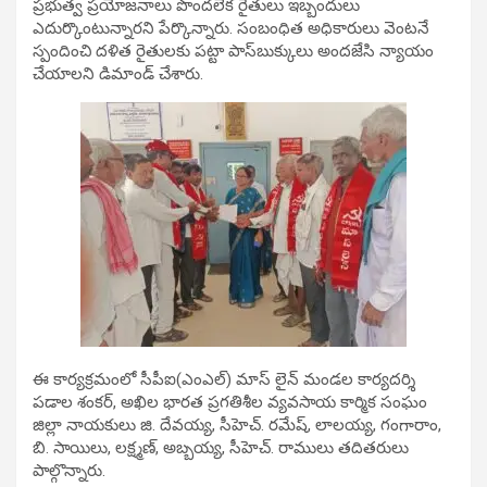
ప్రభుత్వ ప్రయోజనాలు పొందలేక రైతులు ఇబ్బందులు
ఎదుర్కొంటున్నారని పేర్కొన్నారు. సంబంధిత అధికారులు వెంటనే
స్పందించి దళిత రైతులకు పట్టా పాస్‌బుక్కులు అందజేసి న్యాయం
చేయాలని డిమాండ్ చేశారు.
ఈ కార్యక్రమంలో సీపీఐ(ఎంఎల్) మాస్ లైన్ మండల కార్యదర్శి
పడాల శంకర్, అఖిల భారత ప్రగతిశీల వ్యవసాయ కార్మిక సంఘం
జిల్లా నాయకులు జి. దేవయ్య, సీహెచ్. రమేష్, లాలయ్య, గంగారాం,
బి. సాయిలు, లక్ష్మణ్, అబ్బయ్య, సీహెచ్. రాములు తదితరులు
పాల్గొన్నారు.