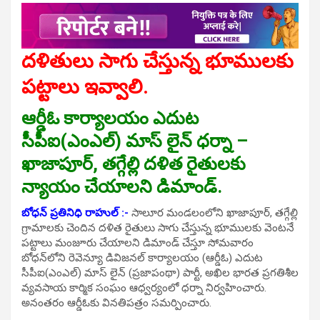
దళితులు సాగు చేస్తున్న భూములకు
పట్టాలు ఇవ్వాలి.
ఆర్డీఓ కార్యాలయం ఎదుట
సీపీఐ(ఎంఎల్) మాస్ లైన్ ధర్నా –
ఖాజాపూర్, తగ్గేల్లి దళిత రైతులకు
న్యాయం చేయాలని డిమాండ్.
బోధన్ ప్రతినిధి రాహుల్ :-
సాలూర మండలంలోని ఖాజాపూర్, తగ్గేల్లి
గ్రామాలకు చెందిన దళిత రైతులు సాగు చేస్తున్న భూములకు వెంటనే
పట్టాలు మంజూరు చేయాలని డిమాండ్ చేస్తూ సోమవారం
బోధన్‌లోని రెవెన్యూ డివిజనల్ కార్యాలయం (ఆర్డీఓ) ఎదుట
సీపీఐ(ఎంఎల్) మాస్ లైన్ (ప్రజాపంథా) పార్టీ, అఖిల భారత ప్రగతిశీల
వ్యవసాయ కార్మిక సంఘం ఆధ్వర్యంలో ధర్నా నిర్వహించారు.
అనంతరం ఆర్డీఓకు వినతిపత్రం సమర్పించారు.