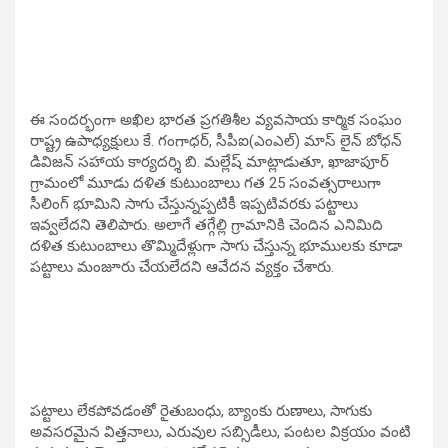
ఈ సందర్భంగా అఖిల భారత ప్రగతిశీల వ్యవసాయ కార్మిక సంఘం
రాష్ట్ర ఉపాధ్యక్షులు కే. గంగాధర్, సీపీఐ(ఎంఎల్) మాస్ లైన్ బోధన్
డివిజన్ సహాయ కార్యదర్శి బి. మల్లేష్ మాట్లాడుతూ, ఖాజాపూర్
గ్రామంలో మూడు దళిత కుటుంబాలు గత 25 సంవత్సరాలుగా
సీలింగ్ భూమిని సాగు చేస్తున్నప్పటికీ ఇప్పటివరకు పట్టాలు
ఇవ్వలేదని తెలిపారు. అలాగే తగ్గేల్లి గ్రామానికి చెందిన ఎనిమిది
దళిత కుటుంబాలు తొమ్మిదేళ్లుగా సాగు చేస్తున్న భూములకు కూడా
పట్టాలు మంజూరు చేయలేదని ఆవేదన వ్యక్తం చేశారు.
పట్టాలు లేకపోవడంతో రైతుబంధు, బ్యాంకు రుణాలు, సాగుకు
అవసరమైన విత్తనాలు, ఎరువుల సబ్సిడీలు, పంటల విక్రయం వంటి