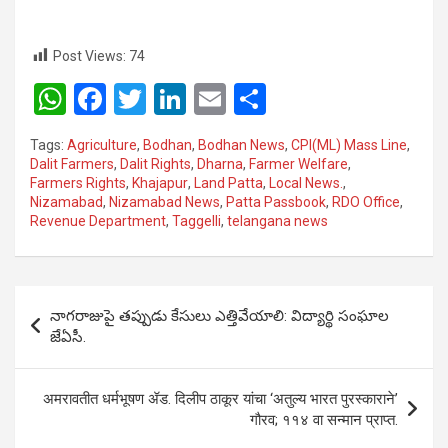
Post Views:
74
W
F
T
Li
E
S
h
a
wi
n
m
h
Tags:
Agriculture
,
Bodhan
,
Bodhan News
,
CPI(ML) Mass Line
,
at
ce
tt
ke
ail
ar
Dalit Farmers
,
Dalit Rights
,
Dharna
,
Farmer Welfare
,
Farmers Rights
,
Khajapur
,
Land Patta
,
Local News.
,
s
b
er
dI
e
Nizamabad
,
Nizamabad News
,
Patta Passbook
,
RDO Office
,
A
o
n
Revenue Department
,
Taggelli
,
telangana news
p
o
p
k
Post
నాగరాజుపై తప్పుడు కేసులు ఎత్తివేయాలి: విద్యార్థి సంఘాల
navigation
జేఏసీ.
अमरावतीत धर्मभूषण ॲड. दिलीप ठाकूर यांचा ‘अतुल्य भारत पुरस्काराने’
गौरव; ११४ वा सन्मान प्राप्त.