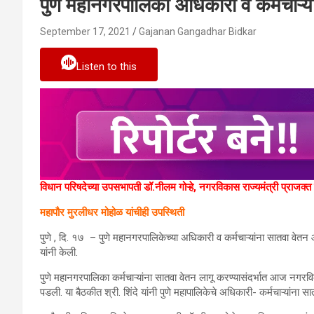
पुणे महानगरपालिका अधिकारी व कर्मचाऱ्य
September 17, 2021
Gajanan Gangadhar Bidkar
Listen to this
विधान परिषदेच्या उपसभापती डॉ.नीलम गोऱ्हे, नगरविकास राज्यमंत्री प्राजक्त 
महापौर मुरलीधर मोहोळ यांचीही उपस्थिती
पुणे , दि. १७ – पुणे महानगरपालिकेच्या अधिकारी व कर्मचाऱ्यांना सातवा व
यांनी केली.
पुणे महानगरपालिका कर्मचाऱ्यांना सातवा वेतन लागू करण्यासंदर्भात आज नगरविकास 
पडली. या बैठकीत श्री. शिंदे यांनी पुणे महापालिकेचे अधिकारी- कर्मचाऱ्यांना 