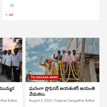
31
« Jul
TELANGANA NEWS
 ముమ్మర
ఘనంగా ప్రొఫెసర్ జయశంకర్ జయంతి
వేడుకలు.
dhar Bidkar
August 6, 2026
Gajanan Gangadhar Bidkar