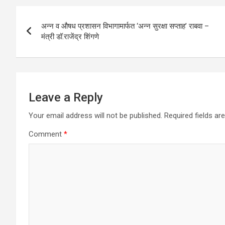
A
o
n
Post
p
o
अन्न व औषध प्रशासन विभागामार्फत ‘अन्न सुरक्षा सप्ताह’ राबवा –
navigation
मंत्री डॉ.राजेंद्र शिंगणे
p
k
Leave a Reply
Your email address will not be published.
Required fields a
Comment
*