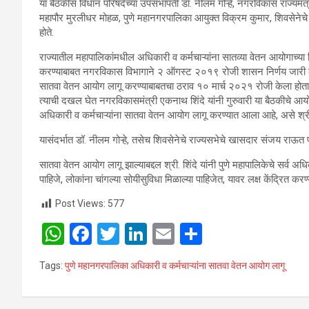
या बैठकीस विधान परिषदेच्या उपसभापती डॉ. नीलम गोऱ्हे, नगरविकास राज्यमंत्
महापौर मुरलीधर मोहळ, पुणे महानगरपालिका आयुक्त विक्रम कुमार, शिवसेनेचे
होते.
राज्यातील महापालिकांमधील अधिकारी व कर्मचाऱ्यांना सातव्या वेतन आयोगाच्या शि
करण्याबाबत नगरविकास विभागाने २ ऑगस्ट २०१९ रोजी शासन निर्णय जारी केला 
सातवा वेतन आयोग लागू करण्याबाबतचा ठराव १० मार्च २०२१ रोजी केला होता
त्याची दखल घेत नगरविकासमंत्री एकनाथ शिंदे यांनी गुरुवारी या बैठकीचे आयोजन
अधिकारी व कर्मचाऱ्यांना सातवा वेतन आयोग लागू करण्यात आला आहे, असे श्री. श
यासंदर्भात डॉ. नीलम गोऱ्हे, तसेच शिवसेनेचे राज्यसभेचे खासदार संजय राऊत प
सातवा वेतन आयोग लागू झाल्याबद्दल श्री. शिंदे यांनी पुणे महापालिकेचे सर्व अधिक
पाहिजे, लोकांना चांगल्या सोयीसुविधा मिळाल्या पाहिजेत, यावर लक्ष केंद्रित करण्या
Post Views:
577
W
F
T
Li
E
S
h
a
wi
n
m
h
Tags:
पुणे महानगरपालिका अधिकारी व कर्मचाऱ्यांना सातवा वेतन आयोग लागू
at
ce
tt
ke
ail
ar
s
b
er
dI
e