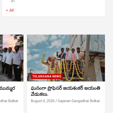
31
« Jul
TELANGANA NEWS
 ముమ్మర
ఘనంగా ప్రొఫెసర్ జయశంకర్ జయంతి
వేడుకలు.
dhar Bidkar
August 6, 2026
Gajanan Gangadhar Bidkar