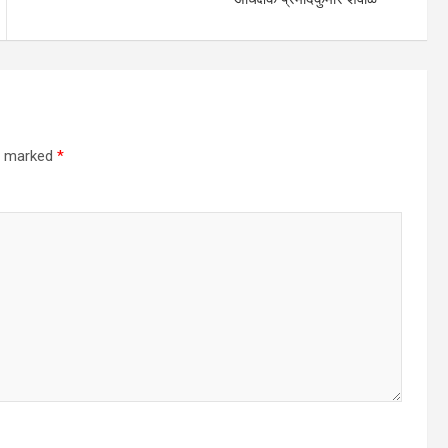
re marked
*