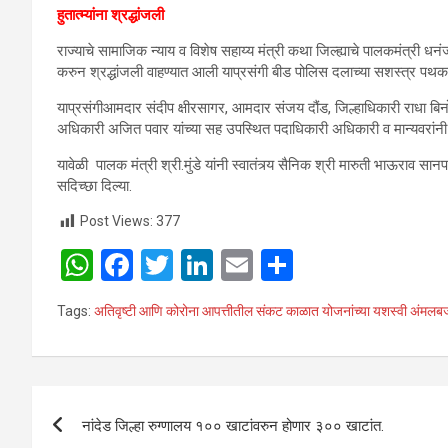
हुतात्म्यांना
श्रद्धांजली
राज्याचे सामाजिक न्याय व विशेष सहाय्य मंत्री कथा जिल्ह्याचे पालकमंत्री धनंजय 
करुन श्रद्धांजली वाहण्यात आली याप्रसंगी बीड पोलिस दलाच्या सशस्त्र पथकान
याप्रसंगीआमदार संदीप क्षीरसागर, आमदार संजय दौंड, जिल्हाधिकारी राधा बिनोद
अधिकारी अजित पवार यांच्या सह उपस्थित पदाधिकारी अधिकारी व मान्यवरांनी हुता
यावेळी पालक मंत्री श्री.मुंडे यांनी स्वातंत्र्य सैनिक श्री मारुती भाऊराव 
सदिच्छा दिल्या.
Post Views:
377
W
F
T
Li
E
S
h
a
wi
n
m
h
Tags:
अतिवृष्टी आणि कोरोना आपत्तीतील संकट काळात योजनांच्या यशस्वी अंमलब
at
ce
tt
ke
ail
ar
s
b
er
dI
e
A
o
n
Post
p
o
नांदेड जिल्हा रुग्णालय १०० खाटांवरुन होणार ३०० खाटांत.
navigation