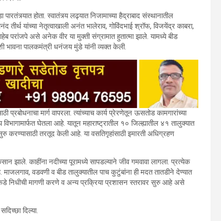
ा पारतंत्र्यात होता. स्वातंत्र्य लढ्यात निजामाच्या हैद्राबाद संस्थानातील
ंद तीर्थ यांच्या नेतृत्वाखाली अनंत भालेराव, गोविंदभाई श्रॉफ, विजयेंद्र काबरा,
हेब परांजपे असे अनेक वीर या मुक्ती संग्रामात हुतात्मा झाले. यामध्ये बीड
ी भावना पालकमंत्री धनंजय मुंडे यांनी व्यक्त केली.
ठी प्रबोधनाचा मार्ग वापरला. त्यांच्याच कार्य प्रेरणेतून ऊसतोड कामगारांच्या
विभागामार्फत घेतला आहे. यातून महाराष्ट्रातील १० जिल्ह्यातील ४१ तालुक्यात
े सुरु करण्यासाठी तरतूद केली आहे. या वसतिगृहांसाठी इमारती अधिग्रहण
नुकसान झाले. काहींना नदीच्या पूरामध्ये सापडल्याने जीव गमवावा लागला. प्रत्येक
. माजलगाव, वडवणी व बीड तालुक्यातील पाच कुटुंबांना ही मदत तातडीने देण्यात
े निधीची मागणी करणे व अन्य प्रक्रिया प्रशासन स्तरावर सुरु आहे असे
 सदिच्छा दिल्या.