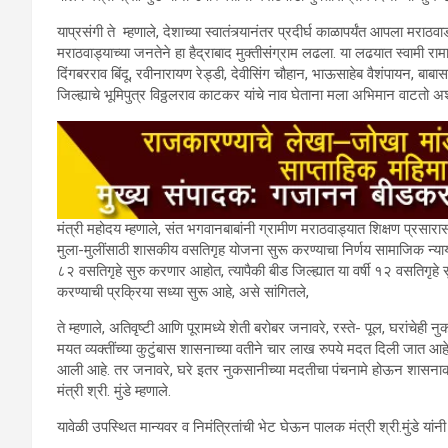
याप्रसंगी ते म्हणाले, देशाच्या स्वातंत्र्यानंतर प्रदीर्घ काळापर्यंत आपला मराठवाड
मराठवाड्याच्या जनतेने हा हैद्राबाद मुक्तीसंग्राम लढला. या लढयात स्वामी रामान
दिंगबरराव बिंदू, रवीनारायण रेड्डी, देवीसिंग चौहान, भाऊसाहेब वैशंपायन, बाबासा
जिल्ह्याचे भूमिपुत्र विठ्ठलराव काटकर यांचे नाव घेताना मला अभिमान वाटतो अश
मंत्री महोदय म्हणाले, संत भगवानबाबांनी ग्रामीण मराठवाड्यात शिक्षण प्रसारासा
मुला-मुलींसाठी शासकीय वसतिगृह योजना सुरू करण्याचा निर्णय सामाजिक न्याय 
८२ वसतिगृहे सुरु करणार आहोत, त्यापैकी बीड जिल्ह्यात या वर्षी १२ वसतिगृह
करण्याची प्रक्रिया सध्या सुरू आहे, असे सांगितले,
ते म्हणाले, अतिवृष्टी आणि पूरामध्ये शेती बरोबर जनावरे, रस्ते- पूल, घरांचेही 
मयत व्यक्तींच्या कुटुंबास शासनाच्या वतीने चार लाख रुपये मदत दिली जात आहे
आली आहे. तर जनावरे, घरे इतर नुकसानीच्या मदतीचा पंचनामे होऊन शासनाकड
मंत्री श्री. मुंडे म्हणाले.
यावेळी उपस्थित मान्यवर व निमंत्रितांची भेट घेऊन पालक मंत्री श्री.मुंडे यांनी