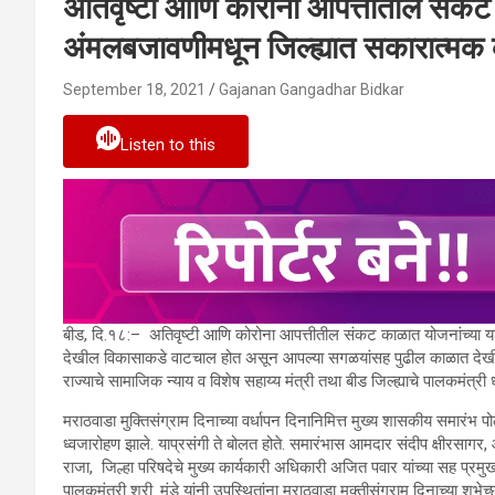
अतिवृष्टी आणि कोरोना आपत्तीतील संकट
अंमलबजावणीमधून जिल्ह्यात सकारात्मक
September 18, 2021
Gajanan Gangadhar Bidkar
Listen to this
बीड, दि.१८:– अतिवृष्टी आणि कोरोना आपत्तीतील संकट काळात योजनांच्या य
देखील विकासाकडे वाटचाल होत असून आपल्या सगळयांसह पुढील काळात देखील
राज्याचे सामाजिक न्याय व विशेष सहाय्य मंत्री तथा बीड जिल्ह्याचे पालकमंत्री ध
मराठवाडा मुक्तिसंग्राम दिनाच्या वर्धापन दिनानिमित्त मुख्य शासकीय समारंभ पो
ध्वजारोहण झाले. याप्रसंगी ते बोलत होते. समारंभास आमदार संदीप क्षीरसागर,
राजा, जिल्हा परिषदेचे मुख्य कार्यकारी अधिकारी अजित पवार यांच्या सह प्रम
पालकमंत्री श्री. मुंडे यांनी उपस्थितांना मराठवाडा मुक्तीसंग्राम दिनाच्या शुभेच्छ