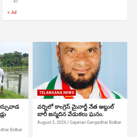
31
« Jul
TELANGANA NEWS
ాన్సువాడ
వర్నిలో కాంగ్రెస్ మైనార్టీ నేత అబ్దుల్
్లు
బారీ జన్మదిన వేడుకలు ఘనం.
August 5, 2026
Gajanan Gangadhar Bidkar
dhar Bidkar