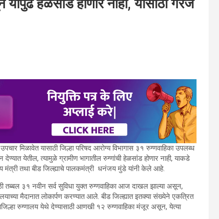
चून यापुढे हेळसांड होणार नाही, यासाठी गरज
वर उपचार मिळावेत यासाठी जिल्हा परिषद आरोग्य विभागास ३१ रुग्णवाहिका उपलब्ध
यात येतील, त्यामुळे ग्रामीण भागातील रुग्णांची हेळसांड होणार नाही, याकडे
मंत्री तथा बीड जिल्ह्याचे पालकमंत्री धनंजय मुंडे यांनी केले आहे.
साठी तब्बल ३१ नवीन सर्व सुविधा युक्त रुग्णवाहिका आज दाखल झाल्या असून,
यालयाच्या मैदानात लोकार्पण करण्यात आले. बीड जिल्ह्यात इतक्या संख्येने एकत्रित
पजिल्हा रुग्णालय येथे देण्यासाठी आणखी १२ रुग्णवाहिका मंजूर असून, येत्या