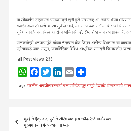
या लोकार्पण सोहळ्यास पालकमंत्री श्री.मुंडे यांच्यासह आ. संदीप भैय्या क्षीरसा
बजरंग बप्पा सोनवणे, मा.आ.सुनील धांडे, मा.आ. सय्यद सलीम, शिवाजी सिरसाट,
सुरेश साबळे, प्र. जिल्हा आरोग्य अधिकारी डॉ. रौफ शेख यांसह पदाधिकारी, अ
पालकमंत्री धनंजय मुंडे यांच्या नेतृत्वात बीड जिल्हा आरोग्य विभागास या क
पूर्णत्वाकडे जात असून, याव्यतिरिक्त विविध आधुनिक सामग्री जिल्ह्यातील रुग्ण
Post Views:
233
W
F
T
Li
E
S
h
a
wi
n
m
h
Tags:
ग्रामीण भागातील रुग्णांची रुग्णवाहिकेवाचून यापुढे हेळसांड होणार नाही
,
यासा
at
ce
tt
ke
ail
ar
s
b
er
dI
e
A
o
n
Post
p
o
मुंबई ते हैद्राबाद, पुणे ते औरंगाबाद हाय स्पीड रेल्वे मार्गाबाबत
navigation
मुख्यमंत्र्यांचे पंतप्रधानांना पत्र
p
k