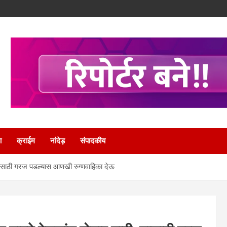
ा
क्राईम
नांदेड़
संपादकीय
ी, यासाठी गरज पडल्यास आणखी रुग्णवाहिका देऊ