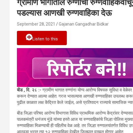
ग्रामीण भागातील रुग्णांची रुग्णवाहिकेवा
पडल्यास आणखी रुग्णवाहिका देऊ
September 28, 2021
Gajanan Gangadhar Bidkar
Listen to this
बीड , दि. २८ :-
ग्रामीण भागात रुग्णांना योग्य आरोग्य विषयक सुविधा व वेळे
करून देण्यात आल्या आहेत. गरज भासल्यास आणखी रुग्णवाहिका उपलब्ध करून देण्
पुढील काळात लक्ष केंद्रित केले जाईल, असे प्रतिपादन राज्याचे सामाजिक न्याय 
बीड जिल्हा परिषद आरोग्य विभागास विविध प्राथमिक आरोग्य केंद्रांवर देण्या
पालकमंत्री धनंजय मुंडे यांच्या हस्ते आज या रुग्णवाहिकांचे जिल्हा पोलिस मुख्
रुग्णवाहिका मिळण्याची ही पहिलीच वेळ आहे. तर जिल्हा रुग्णालयांतर्गत विविध उ
आठवडा भरात त्या १२ रुग्णवाहिका देखील जिल्ह्यात दाखल होणार आहेत.