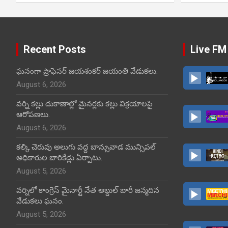
Recent Posts
Live FM
ఘనంగా ప్రొఫెసర్ జయశంకర్ జయంతి వేడుకలు.
August 6, 2026
వర్ని కల్లు దుకాణాల్లో మైనర్లకు కల్లు విక్రయాలపై
ఆరోపణలు.
August 6, 2026
కల్కి చెరువు అలుగు వద్ద బాన్సువాడ మున్సిపల్
అధికారుల బారికేడ్లు ఏర్పాటు.
August 5, 2026
వర్నిలో కాంగ్రెస్ మైనార్టీ నేత అబ్దుల్ బారీ జన్మదిన
వేడుకలు ఘనం.
August 5, 2026