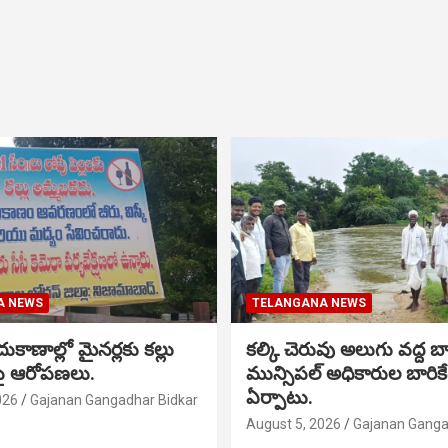
A NEWS
TELANGANA NEWS
 దుకాణాల్లో మైనర్లకు కల్లు
కల్కి చెరువు అలుగు వద్ద బ
పై ఆరోపణలు.
మున్సిపల్ అధికారుల బారికేడ
ఏర్పాటు.
026
Gajanan Gangadhar Bidkar
August 5, 2026
Gajanan Ganga