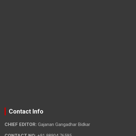
Contact Info
CHIEF EDITOR:
Gajanan Gangadhar Bidkar
CONTACT NO:
+91 98904 76595