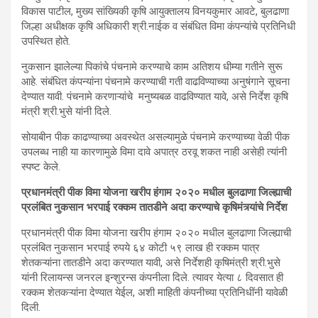
विकास पाटील, मुख्य सांख्यिकी कृषि आयुक्तालय विनयकुमार आवटे, बुलढाणा
जिल्हा अधीक्षक कृषि अधिकारी श्री.नाईक व संबंधित विमा कंपन्यांचे प्रतिनिधी
उपस्थित होते.
नुकसान झालेल्या पिकांचे पंचनामे करण्याचे काम अतिशय धीम्या गतीने सुरू
आहे. संबंधित कंपन्यांना पंचनामे करण्याची गती वाढविण्याच्या अनुषंगाने सूचना
देण्यात यावी. पंचनामे करणाऱ्यांचे मनुष्यबळ वाढविण्यात यावे, असे निर्देश कृषि
मंत्री श्री.भुसे यांनी दिले.
सोयाबीन पीक काढण्याच्या अवस्थेत असल्यामुळे पंचनामे करण्याच्या वेळी पीक
उपलब्ध नाही या कारणामुळे विमा दावे अपात्र ठरवू शकत नाही असेही त्यांनी
स्पष्ट केले.
प्रधानमंत्री पीक विमा योजना खरीप हंगाम २०२० मधील बुलढाणा जिल्ह्याची
प्रलंबित नुकसान भरपाई रक्कम तातडीने अदा करण्याचे कृषिमंत्र्यांचे निर्देश
प्रधानमंत्री पीक विमा योजना खरीप हंगाम २०२० मधील बुलढाणा जिल्ह्याची
प्रलंबित नुकसान भरपाई रुपये ६४ कोटी ५९ लाख ही रक्कम पात्र
शेतकऱ्यांना तातडीने अदा करण्यात यावी, असे निर्देशही कृषिमंत्री श्री.भुसे
यांनी रिलायन्स जनरल इन्शुरन्स कंपनीला दिले. त्यावर येत्या ८ दिवसात ही
रक्कम शेतकऱ्यांना देण्यात येईल, अशी माहिती कंपनीच्या प्रतिनिधींनी यावेळी
दिली.