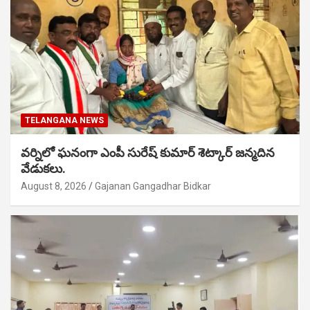
TELANGANA NEWS
వర్నిలో ఘనంగా ఎంపీ సురేష్ కుమార్ శెట్కార్ జన్మదిన
వేడుకలు.
August 8, 2026
Gajanan Gangadhar Bidkar