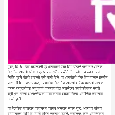
मुंबई, दि. 6 : विमा कंपन्यांनी प्रधानमंत्री पीक विमा योजनेअंतर्गत स्थानिक
नैसर्गिक आपत्ती अंतर्गत प्राप्त तक्रारी तातडीने निकाली काढाव्यात, असे
निर्देश कृषि मंत्री दादाजी भुसे यांनी दिले. प्रधानमंत्री पीक विमा योजनेअंतर्गत
सहभागी विमा कंपन्यांकडून स्थानिक नैसर्गिक आपत्ती व पीक काढणी पश्चात
प्राप्त तक्रारीच्या अनुषंगाने करण्यात येत असलेल्या कार्यवाहीबाबत मंत्री
श्री.भुसे यांच्या अध्यक्षतेखाली मंत्रालयात आढावा बैठक आयोजित करण्यात
आली होती.
या बैठकीस खासदार प्रतापराव जाधव,आमदार संजय कुटे, आमदार संजय
रायमुलकर, कृषि विभागाचे सचिव एकनाथ डवले, संचालक, कृषि आयुक्तालय