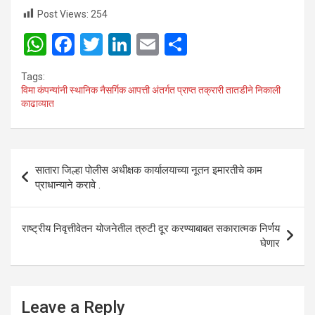
Post Views:
254
W
F
T
Li
E
S
h
a
wi
n
m
h
Tags:
at
ce
tt
ke
ail
ar
विमा कंपन्यांनी स्थानिक नैसर्गिक आपत्ती अंतर्गत प्राप्त तक्रारी तातडीने निकाली
काढाव्यात
s
b
er
dI
e
A
o
n
p
o
Post
सातारा जिल्हा पोलीस अधीक्षक कार्यालयाच्या नूतन इमारतीचे काम
p
k
navigation
प्राधान्याने करावे .
राष्ट्रीय निवृत्तीवेतन योजनेतील त्रुटी दूर करण्याबाबत सकारात्मक निर्णय
घेणार
Leave a Reply