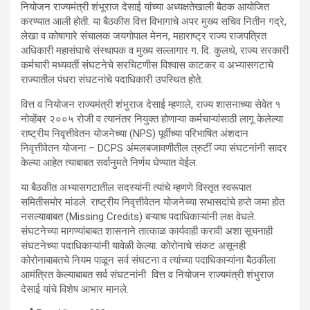
नियोजन राज्यमंत्री शंभूराज देसाई यांच्या अध्यक्षतेखाली बैठक आयोजित
करण्यात आली होती. या बैठकीस वित्त विभागाचे अपर मुख्य सचिव नितीन गद्रे,
लेखा व कोषागारे संचालक जयगोपाल मेनन, महाराष्ट्र राज्य राजपत्रित
अधिकारी महासंघाचे संस्थापक व मुख्य सल्लागार ग. दि. कुलथे, राज्य सरकारी
कर्मचारी मध्यवर्ती संघटनेचे सरचिटणीस विश्वास काटकर व अभ्यासगटाचे
राज्यातील पंधरा संघटनांचे पदाधिकारी उपस्थित होते.
वित्त व नियोजन राज्यमंत्री शंभुराज देसाई म्हणाले, राज्य शासनाच्या सेवेत १
नोव्हेंबर २००५ रोजी व त्यानंतर नियुक्त होणाऱ्या कर्मचाऱ्यांसाठी लागू केलेल्या
राष्ट्रीय निवृत्तीवेतन योजनेच्या (NPS) पूर्वीच्या परिभाषित अंशदान
निवृत्तीवेतन योजना – DCPS अंमलबजावणीतील त्रुटीं ज्या संघटनांनी सादर
केल्या आहेत त्याबाबत सर्वानुमते निर्णय घेण्यात येईल.
या बैठकीत अभ्यासगटातील सदस्यांनी त्यांचे म्हणणे विस्तृत स्वरूपात
समितीसमोर मांडले. राष्ट्रीय निवृत्तीवेतन योजनेच्या सभासदांचे हप्ते जमा होत
नसल्याबाबत (Missing Credits) बऱ्याच पदाधिकाऱ्यांनी लक्ष वेधले.
संघटनेच्या मागण्यांबाबत शासनाने तात्काळ कार्यवाही करावी अशा सूचनाही
संघटनेच्या पदाधिकाऱ्यांनी यावेळी केल्या. कोरोनाचे संकट असूनही
कोरोनाबाबतचे नियम पाळून सर्व संघटना व त्यांच्या पदाधिकाऱ्यांना बैठकीला
आमंत्रित केल्याबाबत सर्व संघटनांनी वित्त व नियोजन राज्यमंत्री शंभुराज
देसाई यांचे विशेष आभार मानले.