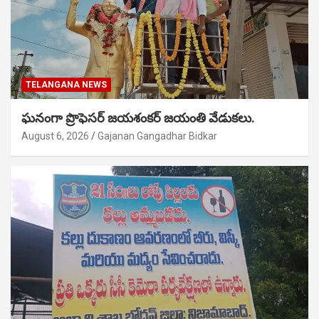
TELANGANA NEWS
ఘనంగా ప్రొఫెసర్ జయశంకర్ జయంతి వేడుకలు.
August 6, 2026
Gajanan Gangadhar Bidkar