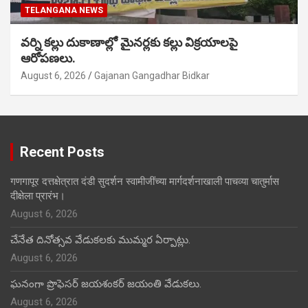
TELANGANA NEWS
వర్ని కల్లు దుకాణాల్లో మైనర్లకు కల్లు విక్రయాలపై
ఆరోపణలు.
August 6, 2026
Gajanan Gangadhar Bidkar
Recent Posts
गणगापूर दत्तक्षेत्रात दंडी सुदर्शन स्वामीजींच्या मार्गदर्शनाखाली पाचव्या चातुर्मास
दीक्षेला प्रारंभ।
August 6, 2026
చేనేత దినోత్సవ వేడుకలకు ముమ్మర ఏర్పాట్లు.
August 6, 2026
ఘనంగా ప్రొఫెసర్ జయశంకర్ జయంతి వేడుకలు.
August 6, 2026