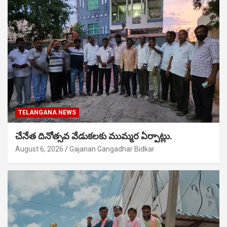
TELANGANA NEWS
చేనేత దినోత్సవ వేడుకలకు ముమ్మర ఏర్పాట్లు.
August 6, 2026
Gajanan Gangadhar Bidkar