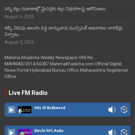
వర్ని కల్లు దుకాణాల్లో మైనర్లకు కల్లు విక్రయాలపై ఆరోపణలు.
August 6, 2026
కల్కి చెరువు అలుగు వద్ద బాన్సువాడ మున్సిపల్ అధికారుల బారికేడ్లు
ఏర్పాటు.
August 5, 2026
Mahima Khadicha Weekly Newspaper RNI No.
MAHMAR/2014/60387 MahimaKhadicha.com Official Digital
News Portal Hyderabad Bureau Office Maharashtra Registered
Office
Live FM Radio
Hits Of Bollywood
Mirchi 90's Radio