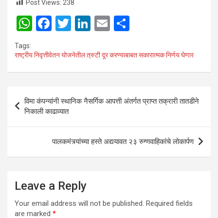
Post Views:
238
W
F
T
Li
E
S
h
a
wi
n
m
h
Tags:
at
ce
tt
ke
ail
ar
राष्ट्रीय निवृत्तीवेतन योजनेतील त्रुटी दूर करण्याबाबत सकारात्मक निर्णय घेणार
s
b
er
dI
e
A
o
n
Post
p
o
विमा कंपन्यांनी स्थानिक नैसर्गिक आपत्ती अंतर्गत प्राप्त तक्रारी तातडीने
navigation
निकाली काढाव्यात
p
k
पालकमंत्र्यांच्या हस्ते अद्ययावत २३ रुग्णवाहिकांचे लोकार्पण
Leave a Reply
Your email address will not be published.
Required fields
are marked
*