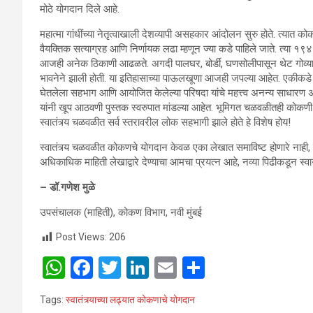
मोठे योगदान दिले आहे.
महात्मा गांधींच्या नेतृत्वाखाली देशव्यापी असहकार आंदोलन सुरु होते. त्य
वैयक्तिक सत्याग्रह आणि निर्णायक लढा म्हणून ज्या कडे पाहिले जाते. त्या १९
आजही अनेक ठिकाणी आढळते. अगदी पालघर, बोर्डी, घणसोलीपासून थेट गोव्याच
भावनेने झाली होती. या इतिहासाच्या पाऊलखूणा आजही जपल्या आहेत. एकीकडे
घेतलेला सहभाग आणि आयोजित केलेल्या परिषदा यांचे महत्त्व अनन्य साधारण 
यांनी खूप आठवणी पुस्तक स्वरुपात मांडल्या आहेत. भूमिगत चळवळीतही कोकणी त
स्वातंत्र्य चळवळीत सर्व स्तरावरील लोक सहभागी झाले होते हे विशेष होय!
स्वातंत्र्य चळवळीत कोकणचे योगदान केवळ एका लेखात समाविष्ट होणारे नाही, म्
अधिकाधिक माहिती लेखाद्वारे देण्याचा आमचा प्रयत्न आहे, नव्या पिढीकडून स्वा
– डॉ.गणेश मुळे
उपसंचालक (माहिती), कोकण विभाग, नवी मुंबई
Post Views:
206
W
F
T
Li
E
S
h
a
wi
n
m
h
Tags:
स्वातंत्र्याच्या लढ्यात कोकणाचे योगदान
at
ce
tt
ke
ail
ar