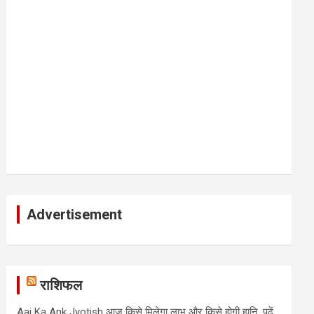
Advertisement
राशिफल
Aaj Ka Ank Jyotish आज किसे मिलेगा लाभ और किसे होगी हानि, पढ़ें