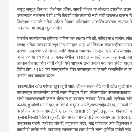
समृद्ध समुद्र किनारा, हिरवेगार डोंगर, सागरी किल्ले या सोबतच देशातील उत्त
प्रमाणावर उभारून देशी आणि विदेशी पर्यटकांसाठी नवी संधी उपलब्ध करून दिली
जिल्ह्यात असणारे अनेक पर्यटन ठिकाणे पर्यटकांना आकर्षित करतात. रायगड किल्ल
लढ्याच्या या समृद्ध खुणा आहेत.
भारतीय स्वातंत्र्याचा इतिहास पाहिला तर लक्षात येते की, रविंद्रनाथ टागोर,
यासह अनेक मान्यवरांचे खूप मोठे योगदान आहे. धर्म निरपेक्ष लोकशाहीच्या पाय
प्रत्यक्ष अप्रत्यक्षपणे घेतला. आणि देशाला स्वातंत्र्य मिळवून दिले. डॉ.बाबास
आणि २० मार्च १९२७ ला महाड येथील चवदार तळ्यासाठी सत्याग्रह केला. स्वात
आप्पासाहेब पटवर्धन यांनी गोपूरी येथे आश्रम उभा करून एक नवा संदेश यातून दिला
विशेष होय. १९३२ च्या नागपूरातील झेंडा सत्याग्रह हा प्रमाणे रत्नागिरीमध्ये 
प्रयोग याच काळात घडले.
कोकणातील खोत परंपरा खूप जुनी आहे. डॉ.बाबासाहेब बोटे यांनी खोत कुळांची गाऱ
माध्यमातून शेतकऱ्यांना त्यांनी न्याय मिळवून दिला. कोकणातील प्रजासत्ताकाच
यांनी स्वातंत्र्यासाठी केलेले योगदान हा स्वतंत्र लेखाचा विषय आहे. श्रीपाद डां
फडके, हु.जोशी मामलेदार, पनवेलचे बाबुराव आपटे,आप्पासाहेब वेदक, नामाजी गो
करंदीकर, भास्कर दामले, पी.एन.धारप, दादासो रेगे, गुप्ते, तेंडूलकर, गोडबोले,
कुलाबा जिल्ह्याचे हिरवे गुरुजी, शेवनाथ नानाभाई वाडेकर, राजाभाऊ चांदोरकर, राम
वासुकाका पेंडसे, श्रीपाद चौधरी, बापूसाहेब गद्रे, भाई कोतवाल उर्फ विठ्ठलराव
कामगिरी करीत होते. महाडच्या स्वराज्याचा लढा देणारे नाना पुरोहित यांचेही नां