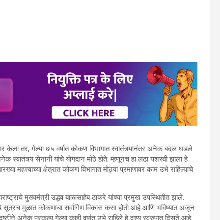
िचार केला तर, गेल्या ७५ वर्षात कोकण विभागात स्वातंत्र्यानंतर अनेक बदल घडले.
अनेक स्वातंत्र्य सेनानी यांचे योगदान मोठे होते. म्हणूनच हा लढा यशस्वी झाला हे
ारख्या महत्त्वाच्या क्षेत्रात कोकण विभागात मोठ्या प्रमाणावर काम उभे राहिल्याचे
ष्ट्राचे मुख्यमंत्री उद्धव बाळासाहेब ठाकरे यांच्या प्रमुख उपस्थितीत झाले.
ाचे सूत्रच मुळात कोकणाचा सर्वांगिण विकास कसा होतो आहे आणि भविष्यात अजून
ने अनेक प्रकल्‍प गेल्या काही वर्षात उभे राहिले हे दृश्य स्वरुपात दिसते आहे.