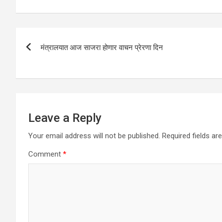
s
b
er
dI
e
A
o
n
Post
p
o
मंत्रालयात आज साजरा होणार वाचन प्रेरणा दिन
navigation
p
k
Leave a Reply
Your email address will not be published.
Required fields a
Comment
*