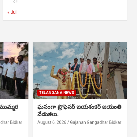
31
« Jul
TELANGANA NEWS
 ముమ్మర
ఘనంగా ప్రొఫెసర్ జయశంకర్ జయంతి
వేడుకలు.
dhar Bidkar
August 6, 2026
Gajanan Gangadhar Bidkar