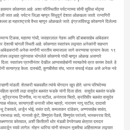
म हवामान कोकणात आहे. अशा परिस्थितीत पर्यटनाच्या सोयी सुविधा मोठ्या
 जात आहे. पर्यटन जिल्हा म्हणून सिंधुदूर्ग देशात ओळखला जातो. रत्नागिरी
ा हा महाराष्ट्राचे वैभव म्हणून ओळखले जाते. इंग्रजांविरुद्ध कोकणाने दिलेल्या
 लोकमान्य टिळक, महात्मा गांधी, जवाहरलाल नेहरू आणि डॉ.बाबासाहेब आंबेडकर
ावर देशाची चांगली स्थिती आहे. कोकणात स्वातंत्र्य लढ्यात अनेकांनी सहभाग
ाहेब आंबेडकरांनी अनेक मार्गांनी भारतीय समाजाला जागे करण्याचा प्रयत्न केला. १९
ंत्र्य लढ्यात तुरुंगवास भोगलेले कोकणचे गांधी म्हणून ओळख असणारे
. स्वातंत्र्य प्राप्तीनंतर देखील आप्पासाहेबांनी स्वच्छतेचे व्रत कायम ठेवले. हे
त्यांनी सत्याग्रह केला. दारुबंदी, कुणबीसेवा संघ, भारत सफाई मंडळ असे अनेक नवे
्हाणी मांडली. शेतकरी चळवळीत त्यांचे योगदान खूप होते. धान्य परिषदेच्या
ा पहिला क्रांती लढा वासुदेव बळवंत फडके यांनी दिला होता. वासुदेव बळवंत फडके
गे, सुरेंद्रनाथ टिपणीस, ना.ना.पाटील, अनंतराव चित्रे, क्रांतिवीर बळवंत वासुदेव
पाळ मोकल, सत्याग्रही धनाजी जोमा म्हात्रे, नारायण नागू पाटील, दादासो
 नथु टेकावले, अर्जून भोई, वसंत दाते, कमलाकर दांडेकर, अण्णासाहेब सावंत,
भाऊ साठे, नानासो कुंटे, विष्णुपंत पेंडसे, विष्णुपंत परांजपे, भास्करराव दिघे,
 लक्ष्मणराव कोतवाल, अशी कितीतरी थोर मंडळी वेगवेगळ्या क्षेत्रात दमदार
व आवर्जून घ्यावे लागेल. मोहन धारिया यांनी संस्थान मुक्तीचा अहिंसात्मक लढ्यात