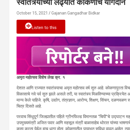
स्वातंत्र्याच्या लढ्यात कोकणाचे योगदान
October 15, 2021
Gajanan Gangadhar Bidkar
Listen to this
अमृत महोत्सव विशेष
लेख क्र. १
देशात आणि राज्यात स्वातंत्र्याचा अमृत महोत्सव वर्ष सुरु आहे. कोकणापुरता व
विकासाचे नवे पर्व सुरु झाले असले तरी, या स्वातंत्र्य मिळविण्याच्या प्रक्रियेत 
मान्य केले पाहिजे. कृषि, उद्योग, तंत्रज्ञान, आरोग्य, शिक्षण, सिंचन, दळणवळण स
चित्र दिसते आहे.
परवाच सिंधुदूर्ग जिल्ह्यातील पहिले ग्रीनफिल्ड विमानतळ “चिपी”चे उद्घाटन महारा
उपमुख्यमंत्री अजित पवार आणि महसूल मंत्री बाळासाहेब थोरात यांच्या भाषण
कसा करता येईल हाच धागा होता. कोकणातील पायाभूत सुविधा वाढत आहेत. त्यादृष्टी