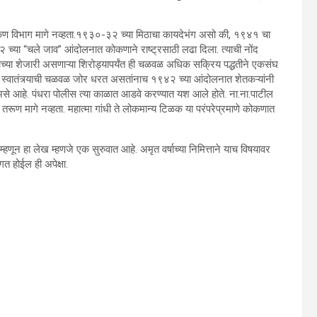
ात कोकण विभाग मागे नव्हता.१९३०-३२ च्या मिठाचा कायदेभंग असो की, १९४१ चा
४२ च्या “चले जाव” आंदोलनात कोकणाने राष्ट्रसाठी लढा दिला. त्याची नोंद
्या शेजारी असणाऱ्या शिरोड्यापर्यंत ही चळवळ अधिक सक्रिय पद्धतीने एकसंघ
 स्वातंत्र्याची चळवळ जोर धरत असतांनाच १९४२ च्या आंदोलनात शेतकऱ्यांनी
असे आहे. पंधरा पोलीस त्या काळात आडवे करण्यात यश आले होते. ना.ना.पाटील
रूण मागे नव्हता. महात्मा गांधी ते लोकमान्य टिळक या परंपरेप्रमाणे कोकणात
हणून हा लेख म्हणजे एक सुरुवात आहे. अमृत वर्षाच्या निमित्ताने याच विषयावर
गत होईल ही अपेक्षा.