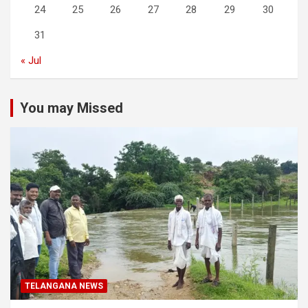
24
25
26
27
28
29
30
31
« Jul
You may Missed
TELANGANA NEWS