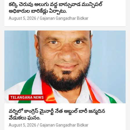
కల్కి చెరువు అలుగు వద్ద బాన్సువాడ మున్సిపల్
అధికారుల బారికేడ్లు ఏర్పాటు.
August 5, 2026
Gajanan Gangadhar Bidkar
TELANGANA NEWS
వర్నిలో కాంగ్రెస్ మైనార్టీ నేత అబ్దుల్ బారీ జన్మదిన
వేడుకలు ఘనం.
August 5, 2026
Gajanan Gangadhar Bidkar