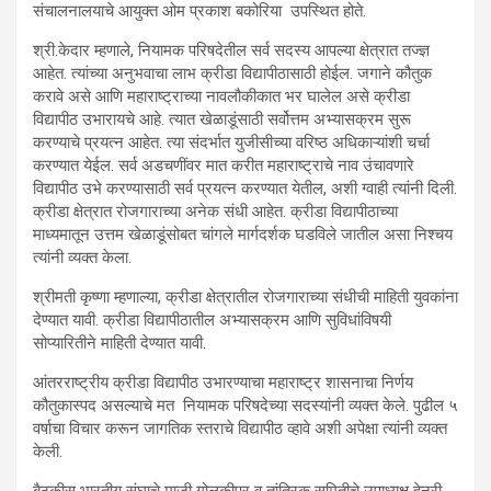
संचालनालयाचे आयुक्त ओम प्रकाश बकोरिया उपस्थित होते.
श्री.केदार म्हणाले, नियामक परिषदेतील सर्व सदस्य आपल्या क्षेत्रात तज्ज्ञ
आहेत. त्यांच्या अनुभवाचा लाभ क्रीडा विद्यापीठासाठी होईल. जगाने कौतुक
करावे असे आणि महाराष्ट्राच्या नावलौकीकात भर घालेल असे क्रीडा
विद्यापीठ उभारायचे आहे. त्यात खेळाडूंसाठी सर्वोत्तम अभ्यासक्रम सुरू
करण्याचे प्रयत्न आहेत. त्या संदर्भात युजीसीच्या वरिष्ठ अधिकाऱ्यांशी चर्चा
करण्यात येईल. सर्व अडचणींवर मात करीत महाराष्ट्राचे नाव उंचावणारे
विद्यापीठ उभे करण्यासाठी सर्व प्रयत्न करण्यात येतील, अशी ग्वाही त्यांनी दिली.
क्रीडा क्षेत्रात रोजगाराच्या अनेक संधी आहेत. क्रीडा विद्यापीठाच्या
माध्यमातून उत्तम खेळाडूंसोबत चांगले मार्गदर्शक घडविले जातील असा निश्चय
त्यांनी व्यक्त केला.
श्रीमती कृष्णा म्हणाल्या, क्रीडा क्षेत्रातील रोजगाराच्या संधीची माहिती युवकांना
देण्यात यावी. क्रीडा विद्यापीठातील अभ्यासक्रम आणि सुविधांविषयी
सोप्यारितीने माहिती देण्यात यावी.
आंतरराष्ट्रीय क्रीडा विद्यापीठ उभारण्याचा महाराष्ट्र शासनाचा निर्णय
कौतुकास्पद असल्याचे मत नियामक परिषदेच्या सदस्यांनी व्यक्त केले. पुढील ५
वर्षाचा विचार करून जागतिक स्तराचे विद्यापीठ व्हावे अशी अपेक्षा त्यांनी व्यक्त
केली.
बैठकीस भारतीय संघाचे माजी गोलकीपर व तांत्रिक समितीचे उपाध्यक्ष हेन्री