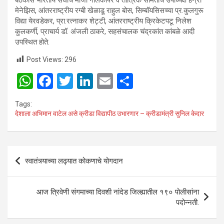
मेनेझिस, आंतरराष्ट्रीय रग्बी खेळाडू राहुल बोस, सिम्बॉयसिसच्या प्र.कुलगुरू
विद्या येरवडेकर, प्रा.रत्नाकर शेट्टी, आंतरराष्ट्रीय क्रिकेटपटू निलेश
कुलकर्णी, प्राचार्य डॉ. अंजली ठाकरे, सहसंचालक चंद्रकांत कांबळे आदी
उपस्थित होते.
Post Views:
296
W
F
T
Li
E
S
h
a
wi
n
m
h
Tags:
at
ce
tt
ke
ail
ar
देशाला अभिमान वाटेल असे क्रीडा विद्यापीठ उभारणार – क्रीडामंत्री सुनिल केदार
s
b
er
dI
e
A
o
n
Post
p
o
स्वातंत्र्याच्या लढ्यात कोकणाचे योगदान
navigation
p
k
आज त्रिवेणी संगमाच्या दिवशी नांदेड जिल्ह्यातील १९० पोलीसांना
पदोन्नती.