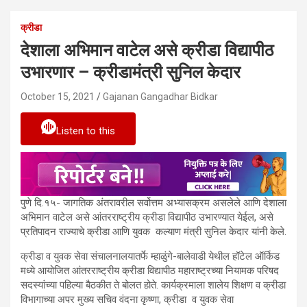
क्रीडा
देशाला अभिमान वाटेल असे क्रीडा विद्यापीठ
उभारणार – क्रीडामंत्री सुनिल केदार
October 15, 2021
Gajanan Gangadhar Bidkar
Listen to this
पुणे दि.१५- जागतिक अंतरावरील सर्वोत्तम अभ्यासक्रम असलेले आणि देशाला
अभिमान वाटेल असे आंतरराष्ट्रीय क्रीडा विद्यापीठ उभारण्यात येईल, असे
प्रतिपादन राज्याचे क्रीडा आणि युवक कल्याण मंत्री सुनिल केदार यांनी केले.
क्रीडा व युवक सेवा संचालनालयातर्फे म्हाळुंगे-बालेवाडी येथील हॉटेल ऑर्किड
मध्ये आयोजित आंतरराष्ट्रीय क्रीडा विद्यापीठ महाराष्ट्रच्या नियामक परिषद
सदस्यांच्या पहिल्या बैठकीत ते बोलत होते. कार्यक्रमाला शालेय शिक्षण व क्रीडा
विभागाच्या अपर मुख्य सचिव वंदना कृष्णा, क्रीडा व युवक सेवा