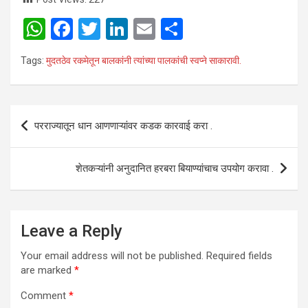
W
F
T
Li
E
S
h
a
wi
n
m
h
Tags:
मुदतठेव रकमेतून बालकांनी त्यांच्या पालकांची स्वप्ने साकारावी.
at
ce
tt
ke
ail
ar
s
b
er
dI
e
A
o
n
Post
परराज्यातून धान आणणाऱ्यांवर कडक कारवाई करा .
p
o
navigation
p
k
शेतकऱ्यांनी अनुदानित हरबरा बियाण्यांचाच उपयोग करावा .
Leave a Reply
Your email address will not be published.
Required fields
are marked
*
Comment
*