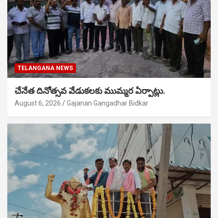
TELANGANA NEWS
చేనేత దినోత్సవ వేడుకలకు ముమ్మర ఏర్పాట్లు.
August 6, 2026
Gajanan Gangadhar Bidkar