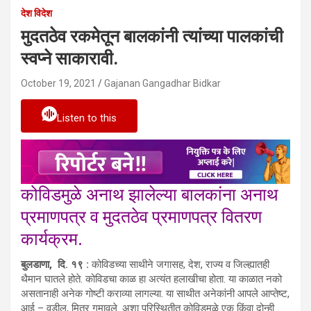
देश विदेश
मुदतठेव रकमेतून बालकांनी त्यांच्या पालकांची
स्वप्ने साकारावी.
October 19, 2021
Gajanan Gangadhar Bidkar
Listen to this
कोविडमुळे अनाथ झालेल्या बालकांना अनाथ
प्रमाणपत्र व मुदतठेव प्रमाणपत्र वितरण
कार्यक्रम.
बुलडाणा, दि. १९ :
कोविडच्या साथीने जगासह, देश, राज्य व जिल्ह्यातही
थैमान घातले होते. कोविडचा काळ हा अत्यंत हलाखीचा होता. या काळात नको
असतानाही अनेक गोष्टी कराव्या लागल्या. या साथीत अनेकांनी आपले आप्तेष्ट,
आई – वडील, मित्र गमावले. अशा परिस्थितीत कोविडमुळे एक किंवा दोन्ही