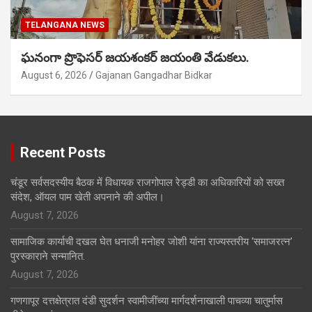
TELANGANA NEWS
ఘనంగా ప్రొఫెసర్ జయశంకర్ జయంతి వేడుకలు.
August 6, 2026
Gajanan Gangadhar Bidkar
Recent Posts
चंडूर सर्वसदस्यीय बैठक में विधायक राजगोपाल रेड्डी का अधिकारियों को सख्त
संदेश, ऑयल पाम खेती अपनाने की अपील।
August 7, 2026
सामाजिक कार्याची दखल घेत धनाजी मनोहर जोशी यांना राज्यस्तरीय ‘समाजरत्न’
पुरस्काराने सन्मानित.
August 7, 2026
गणगापूर दत्तक्षेत्रात दंडी सुदर्शन स्वामीजींच्या मार्गदर्शनाखाली पाचव्या चातुर्मास