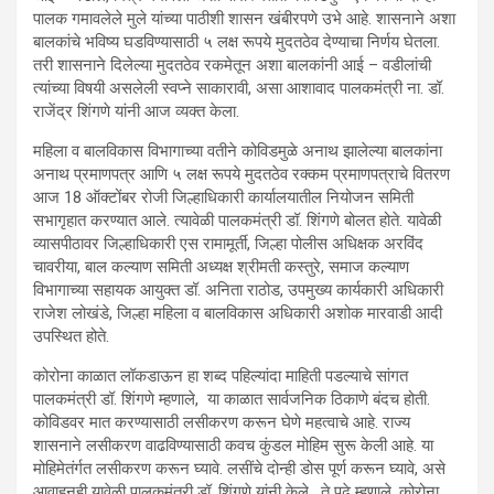
पालक गमावलेले मुले यांच्या पाठीशी शासन खंबीरपणे उभे आहे. शासनाने अशा
बालकांचे भविष्य घडविण्यासाठी ५ लक्ष रूपये मुदतठेव देण्याचा निर्णय घेतला.
तरी शासनाने दिलेल्या मुदतठेव रकमेतून अशा बालकांनी आई – वडीलांची
त्यांच्या विषयी असलेली स्वप्ने साकारावी, असा आशावाद पालकमंत्री ना. डॉ.
राजेंद्र शिंगणे यांनी आज व्यक्त केला.
महिला व बालविकास विभागाच्या वतीने कोविडमुळे अनाथ झालेल्या बालकांना
अनाथ प्रमाणपत्र आणि ५ लक्ष रूपये मुदतठेव रक्कम प्रमाणपत्राचे वितरण
आज 18 ऑक्टोंबर रोजी जिल्हाधिकारी कार्यालयातील नियोजन समिती
सभागृहात करण्यात आले. त्यावेळी पालकमंत्री डॉ. शिंगणे बोलत होते. यावेळी
व्यासपीठावर जिल्हाधिकारी एस रामामूर्ती, जिल्हा पोलीस अधिक्षक अरविंद
चावरीया, बाल कल्याण समिती अध्यक्ष श्रीमती कस्तुरे, समाज कल्याण
विभागाच्या सहायक आयुक्त डॉ. अनिता राठोड, उपमुख्य कार्यकारी अधिकारी
राजेश लोखंडे, जिल्हा महिला व बालविकास अधिकारी अशोक मारवाडी आदी
उपस्थित होते.
कोरोना काळात लॉकडाऊन हा शब्द पहिल्यांदा माहिती पडल्याचे सांगत
पालकमंत्री डॉ. शिंगणे म्हणाले, या काळात सार्वजनिक ठिकाणे बंदच होती.
कोविडवर मात करण्यासाठी लसीकरण करून घेणे महत्वाचे आहे. राज्य
शासनाने लसीकरण वाढविण्यासाठी कवच कुंडल मोहिम सुरू केली आहे. या
मोहिमेतंर्गत लसीकरण करून घ्यावे. लसींचे दोन्ही डोस पूर्ण करून घ्यावे, असे
आवाहनही यावेळी पालकमंत्री डॉ. शिंगणे यांनी केले. ते पुढे म्हणाले, कोरोना