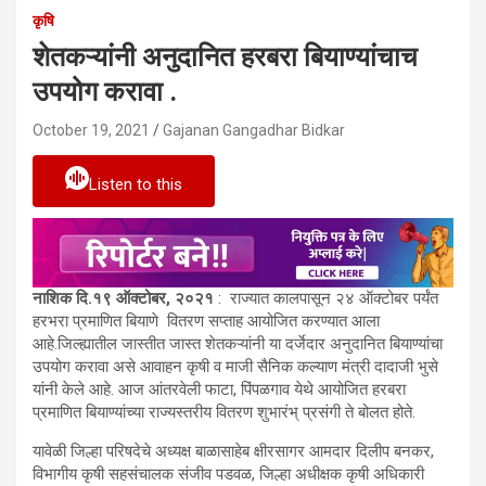
कृषि
शेतकऱ्यांनी अनुदानित हरबरा बियाण्यांचाच
उपयोग करावा .
October 19, 2021
Gajanan Gangadhar Bidkar
Listen to this
नाशिक दि.१९
ऑक्टोबर
, २०२१
: राज्यात कालपासून २४ ऑक्टोबर पर्यंत
हरभरा प्रमाणित बियाणे वितरण सप्ताह आयोजित करण्यात आला
आहे.जिल्ह्यातील जास्तीत जास्त शेतकऱ्यांनी या दर्जेदार अनुदानित बियाण्यांचा
उपयोग करावा असे आवाहन कृषी व माजी सैनिक कल्याण मंत्री दादाजी भुसे
यांनी केले आहे. आज आंतरवेली फाटा, पिंपळगाव येथे आयोजित हरबरा
प्रमाण‍ित बियाण्यांच्या राज्यस्तरीय वितरण शुभारंभ् प्रसंगी ते बोलत होते.
यावेळी जिल्हा परिषदेचे अध्यक्ष बाळासाहेब क्षीरसागर आमदार दिलीप बनकर,
विभागीय कृषी सहसंचालक संजीव पडवळ, जिल्हा अधीक्षक कृषी अधिकारी