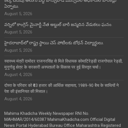
కల్కి చెరువు అలుగు వద్ద బాన్సువాడ మున్సిపల్ అధికారుల బారికేడ్లు
ఏర్పాటు.
August 5, 2026
వర్నిలో కాంగ్రెస్ మైనార్టీ నేత అబ్దుల్ బారీ జన్మదిన వేడుకలు ఘనం.
August 5, 2026
హైదరాబాద్‌లో రాష్ట్ర స్థాయి చెస్ పోటీలకు బోధన్ విద్యార్థులు.
August 5, 2026
स्वास्थ्य मंत्री दामोदर राजनरसिंह से मिले विधायक कोमाटिरेड्डी राजगोपाल रेड्डी,
मुनुगोडु क्षेत्र के सरकारी अस्पतालों के विकास पर हुई विस्तृत चर्चा।
August 4, 2026
दोस्त के परिवार को ₹63 हजार की आर्थिक सहायता, 1989-90 बैच के साथियों ने
पेश की इंसानियत की मिसाल।
August 4, 2026
Mahima Khadicha Weekly Newspaper RNI No.
MAHMAR/2014/60387 MahimaKhadicha.com Official Digital
News Portal Hyderabad Bureau Office Maharashtra Registered