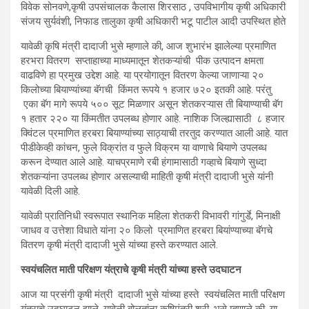
विवेक सोनवणे,कृषी उपसंचालक कैलास शिरसाठ , उपविभागीय कृषी अधिकारी
संजय सुर्यवंशी, निफाड तालुका कृषी अधिकारी भटू पाटील आदी उपस्थित होते
यावेळी कृषि मंत्री दादाजी भुसे म्हणाले की, आज शुभारंभ झालेल्या प्रमाणित
हरभरा वितरण सप्ताहाच्या माध्यमातून शेतकऱ्यांची पीक उत्पादन क्षमता
वाढविणे हा प्रमुख उद्देश आहे. या प्रयोगातून वितरण केल्या जाणाऱ्या २०
किलोच्या बियाण्यांच्या बॅगची किंमत रूपये १ हजार ७२० इतकी आहे. परंतु
एका बॅग मागे रूपये ५०० सूट मिळणार असून शेतकरऱ्यास ती बियाण्याची बॅग
१ हतार २२० या किंमतीत उपलब्ध होणार आहे. नाशिक जिल्ह्यासाठी ८ हजार
क्विंटल प्रमाणित हरबरा बियाण्यांच्या साठ्याची तरतुद करण्यात आली आहे. यात
पीडीकेव्ही कांचन, फुले विक्रांत व फुले विक्रम या वाणाचे बियाणे उपलब्ध
करून देण्यात आले आहे. याचप्रमाणे रबी हंगामासाठी गव्हाचे बियाणे सुध्दा
शेतकऱ्यांना उपलब्ध होणार असल्याची माहिती कृषी मंत्री दादाजी भुसे यांनी
यावेळी दिली आहे.
यावेळी प्रातिनिधी स्वरूपात स्थानिक महिला शेतकरी विभावरी गांगुर्डे, मिनाक्षी
जाधव व उत्तेशा विधाते यांना २० किलो प्रमाणित हरबरा बियांण्याच्या बॅगचे
वितरण कृषी मंत्री दादाजी भुसे यांच्या हस्ते करण्यात आले.
स्वयंचलित माती परिक्षण यंत्राचे कृषी मंत्री यांच्या हस्ते उदघाटन
आज या प्रसंगी कृषी मंत्री दादाजी भुसे यांच्या हस्ते स्वयंचलित माती परिक्षण
यंत्राचे उदघाटन झाले. यावेळी बोलतांना कृषिमंत्री श्री. भुसे म्हणाले की, या