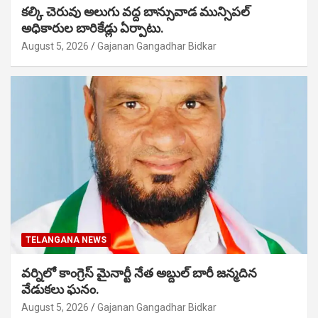
కల్కి చెరువు అలుగు వద్ద బాన్సువాడ మున్సిపల్
అధికారుల బారికేడ్లు ఏర్పాటు.
August 5, 2026
Gajanan Gangadhar Bidkar
TELANGANA NEWS
వర్నిలో కాంగ్రెస్ మైనార్టీ నేత అబ్దుల్ బారీ జన్మదిన
వేడుకలు ఘనం.
August 5, 2026
Gajanan Gangadhar Bidkar