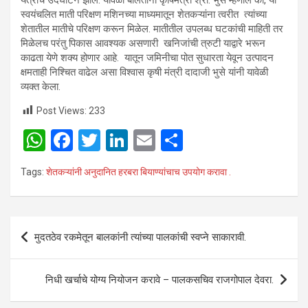
स्वयंचलित माती परिक्षण मशिनच्या माध्यमातून शेतकऱ्यांना त्वरीत त्यांच्या
शेतातील मातीचे परिक्षण करून मिळेल. मातीतील उपलब्ध घटकांची माहिती तर
मिळेलच परंतु पिकास आवश्यक असणारी खनिजांची त्रुटी याद्वारे भरून
काढता येणे शक्य होणार आहे. यातून जमिनीचा पोत सुधारता येवून उत्पादन
क्षमताही निश्चित वाढेल असा विश्वास कृषी मंत्री दादाजी भुसे यांनी यावेळी
व्यक्त केला.
Post Views:
233
W
F
T
Li
E
S
h
a
wi
n
m
h
Tags:
शेतकऱ्यांनी अनुदानित हरबरा बियाण्यांचाच उपयोग करावा .
at
ce
tt
ke
ail
ar
s
b
er
dI
e
A
o
n
Post
मुदतठेव रकमेतून बालकांनी त्यांच्या पालकांची स्वप्ने साकारावी.
p
o
navigation
p
k
निधी खर्चाचे योग्य नियोजन करावे – पालकसचिव राजगोपाल देवरा.