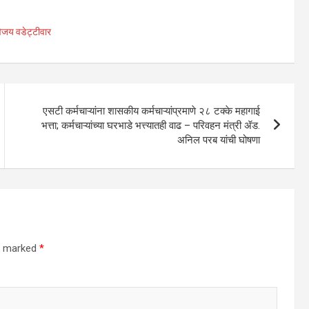
िजय वडेट्टीवार
एसटी कर्मचाऱ्यांना शासकीय कर्मचाऱ्यांप्रमाणे २८ टक्के महागाई
भत्ता; कर्मचाऱ्यांच्या घरभाडे भत्त्यातही वाढ – परिवहन मंत्री ॲड.
अनिल परब यांची घोषणा
re marked
*