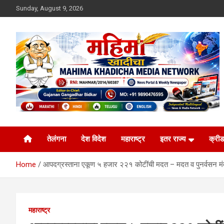
Skip
Sunday, August 9, 2026
to
content
MULIT LANGUAGE NEWS PORTAL
Mahimakhadicha
तेलंगना
देश विदेश
महाराष्ट्र
इतर राज्य
क्रीड
Home
आपदग्रस्ताना एकूण ५ हजार २२१ कोटींची मदत – मदत व पुनर्वसन मंत
महाराष्ट्र