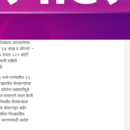
 जिल्ह्यात उदभवलेल्या
कोटी ६७ लाख व ऑगस्ट –
ण ५ हजार २२१ कोटी
याची माहिती
े.
१ मध्ये राज्यातील २३
्ह्यातील शेतकऱ्यांच्या
ा कोरोना महामारीमुळे
कटात शासनाने मदत केली
िस्थितीत शेतकऱ्याला
ा संकटातून बाहेर
बाधित जिल्ह्यातील
रु करण्यासाठी आदेश