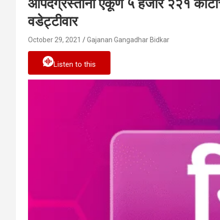
आपदग्रस्ताना एकूण ५ हजार २२१ कोटींच
वडेट्टीवार
October 29, 2021
Gajanan Gangadhar Bidkar
Listen to this