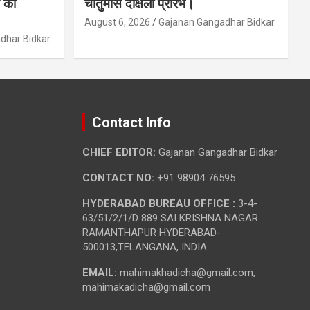
 की
चातुर्मास दीक्षेला प्रारंभ।
August 6, 2026
Gajanan Gangadhar Bidkar
dhar Bidkar
Contact Info
CHIEF EDITOR:
Gajanan Gangadhar Bidkar
CONTACT NO:
+91 98904 76595
HYDERABAD BUREAU OFFICE :
3-4-
63/51/2/1/D 889 SAI KRISHNA NAGAR
RAMANTHAPUR HYDERABAD-
500013,TELANGANA, INDIA.
EMAIL:
mahimakhadicha@gmail.com,
mahimakadicha@gmail.com