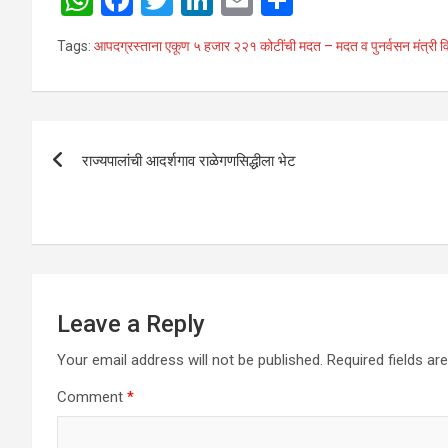
h
a
wi
n
m
h
Tags:
आपदग्रस्ताना एकूण ५ हजार २२१ कोटींची मदत – मदत व पुनर्वसन मंत्री व
at
ce
tt
ke
ail
ar
s
b
er
dI
e
A
o
n
Post
p
o
राज्‍यपालांची आदर्शगाव राळेगणसिद्धीला भेट
navigation
p
k
Leave a Reply
Your email address will not be published.
Required fields a
Comment
*