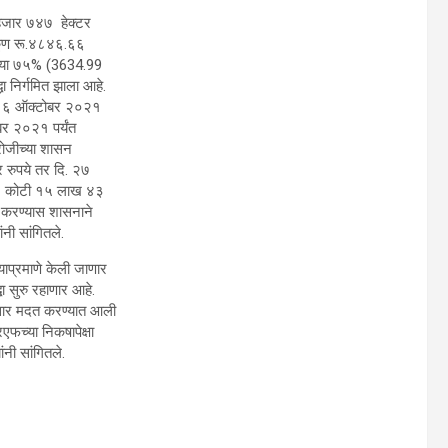
 हजार ७४७ हेक्टर
 एकूण रू.४८४६.६६
ेच्या ७५% (3634.99
ा निर्गमित झाला आहे.
दि. ६ ऑक्टोबर २०२१
बर २०२१ पर्यंत
रोजीच्या शासन
 रुपये तर दि. २७
७७४ कोटी १५ लाख ४३
ित करण्यास शासनाने
नी सांगितले.
ाप्रमाणे केली जाणार
धा सुरु रहाणार आहे.
सार मदत करण्यात आली
एफच्या निकषापेक्षा
ंनी सांगितले.