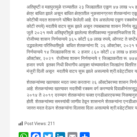
अतिवृष्टी व महापुरामुळे राज्यातील २३ जिल्ह्यातील एकूण ४७ लाख ५५
क्षेत्र बाधित झाले असून बाधित क्षेत्रातील नुकसानग्रस्त शेतकऱ्यांना
कोटीची मदत शासनाने घोषित केलेली आहे. देय असलेल्या एकूण रक्कम
कोटी रुपये) मदतीचे वाटप सुरू झाले असून त्याबाबतचा शासन निर्णय सुद्ध
जुलै २०२१ मध्ये अतिवृष्टीमुळे झालेल्या शेतपिकाच्या नुकसानिकरिता 
रोजीच्या शासन निर्णयान्वये ३६५ कोटी ६७ लाख रुपये, ऑगस्ट ते सप्टें
उद्भवलेल्या परिस्थितीमुळे बाधित शेतकऱ्यांना दि. २६ ऑक्टोबर, २०२१ 
निर्णयान्वये १४ जिल्ह्याकरिता रू. २ हजार ८६० कोटी ८४ लाख ७ हजार
ऑक्टोबर, २०२१ रोजीच्या शासन निर्णयान्वये ९ जिल्ह्याकरीता रू. 
हजार रुपये इतका निधी विभागीय आयुक्त यांच्यामार्फत जिल्ह्यांना वितर
मंजुरी दिली असून मदतीचे वाटप सुरू झाले असल्याचे श्री.वडेट्टीवार यां
शेतकऱ्यांच्या खात्यावर मदत जमा करताना २६ ऑक्टोबरच्या शासन निर्णय
आहे. शेतकऱ्यांच्या खात्यावर मदतीची रक्कम वर्ग करण्याचे दिवाळीनंतरसुद्
२०१४ ते २०१९ दरम्यान शेतकऱ्यांना फक्त एनडीआरएफच्या निकषानु
होती. शेतकऱ्यांच्या समस्यांची जाणीव ठेवून शासनाने शेतकऱ्यांना एनडीआर
जास्त मदत देऊन शेतकऱ्यांना दिलासा दिला असल्याचे श्री.वडेट्टीवार या
Post Views:
211
W
F
T
Li
E
S