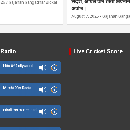
संदेश, ऑयल पाम खेती अपनाने
026
Gajanan Gangadhar Bidkar
अपील।
August 7, 2026
Gajanan Ganga
 Radio
Live Cricket Score
Hits Of Bollywood
Mirchi 90's Radio
Hindi Retro Hits Radio