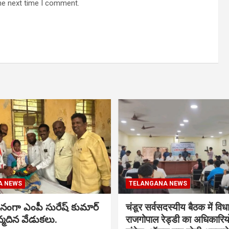
he next time I comment.
A NEWS
TELANGANA NEWS
నంగా ఎంపీ సురేష్ కుమార్
चंडूर सर्वसदस्यीय बैठक में वि
న్మదిన వేడుకలు.
राजगोपाल रेड्डी का अधिकारिय