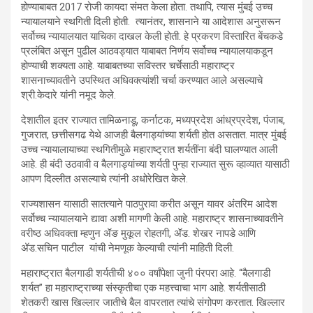
होण्याबाबत 2017 रोजी कायदा संमत केला होता. तथापि, त्यास मुंबई उच्च
न्यायालयाने स्थगिती दिली होती. त्यानंतर, शासनाने या आदेशास अनुसरून
सर्वोच्च न्यायालयात याचिका दाखल केली होती. हे प्रकरण विस्तारित बेंचकडे
प्रलंबित असून पुढील आठवड्यात याबाबत निर्णय सर्वोच्च न्यायालयाकडून
होण्याची शक्यता आहे. याबाबतच्या सविस्तर चर्चेसाठी महाराष्ट्र
शासनाच्यावतीने उपस्थित अधिवक्त्यांशी चर्चा करण्यात आले असल्याचे
श्री.केदारे यांनी नमूद केले.
देशातील इतर राज्यात तामिळनाडू, कर्नाटक, मध्यप्रदेश आंध्रप्रदेश, पंजाब,
गुजरात, छत्तीसगढ येथे आजही बैलगाड्यांच्या शर्यती होत असतात. मात्र मुंबई
उच्च न्यायालायाच्या स्थगितीमुळे महाराष्ट्रात शर्यतींना बंदी घालण्यात आली
आहे. ही बंदी उठवावी व बैलगाड्यांच्या शर्यती पुन्हा राज्यात सुरू व्हाव्यात यासाठी
आपण दिल्लीत असल्याचे त्यांनी अधोरेखित केले.
राज्यशासन यासाठी सातत्याने पाठपुरावा करीत असून यावर अंतरिम आदेश
सर्वोच्च न्यायालयाने द्यावा अशी मागणी केली आहे. महाराष्ट्र शासनाच्यावतीने
वरीष्ठ अधिवक्ता म्हणुन ॲङ मुकूल रोहतगी, ॲड. शेखर नापडे आणि
ॲड.सचिन पाटील यांची नेमणूक केल्याची त्यांनी माहिती दिली.
महाराष्ट्रात बैलगाडी शर्यतीची ४०० वर्षांपेक्षा जुनी पंरपरा आहे. “बैलगाडी
शर्यत” हा महाराष्ट्राच्या संस्कृतीचा एक महत्त्वाचा भाग आहे. शर्यतीसाठी
शेतकरी खास खिल्लार जातीचे बैल वापरतात त्यांचे संगोपण करतात. खिल्लार