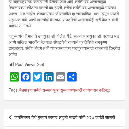
ही महाराष्ट्रातच सापडणारी बैलांची जात आहे. शर्यती बंद असल्यामुळे
खिल्लारच्या खोडांना मागणी बंद झाली, तसेच शर्यती बंद असल्यामुळे गावांच्या
जत्रा भरत नाहीत. शेतकऱ्‍यांच्या जीवनातील हा सांस्कृतिक भाग म्हणून याकडे
पाहण्यात यावे, अशी मागणीही बैलगाडा संघटनेची असल्याचेही श्री.केदार यांनी
यावेळी सांगितले.
पशुसंवर्धन विभागाचे उपायुक्त डॉ. शैलेश येंडे, सहायक आयुक्त डॉ. प्रशात भड
आणि अखिल भारतीय बैलगाडा संघटनेचे राज्याचे प्रतिनिधी रामकृष्ण
टाकळकर, संदीप बोदगे हे ही याप्रकरणाच्या पाठपुराव्यासाठी राजधानी दिल्लीत
आहेत.
Post Views:
268
W
F
T
Li
E
S
h
a
wi
n
m
h
Tags:
बैलगाड्या शर्यती राज्यात पुन्हा सुरू करण्यासाठी राज्यशासन कटिबद्ध
at
ce
tt
ke
ail
ar
s
b
er
dI
e
A
o
n
Post
जयभिनगर येथे गुरुवर्य वस्ताद लहुजी साळवे यांची २२७ जयंती साजरी
p
o
navigation