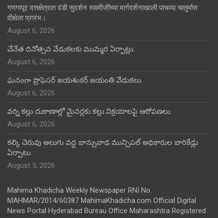
गणगापूर दत्तक्षेत्रात दंडी सुदर्शन स्वामीजींच्या मार्गदर्शनाखाली पाचव्या चातुर्मास
दीक्षेला प्रारंभ।
August 6, 2026
చేనేత దినోత్సవ వేడుకలకు ముమ్మర ఏర్పాట్లు.
August 6, 2026
ఘనంగా ప్రొఫెసర్ జయశంకర్ జయంతి వేడుకలు.
August 6, 2026
వర్ని కల్లు దుకాణాల్లో మైనర్లకు కల్లు విక్రయాలపై ఆరోపణలు.
August 6, 2026
కల్కి చెరువు అలుగు వద్ద బాన్సువాడ మున్సిపల్ అధికారుల బారికేడ్లు
ఏర్పాటు.
August 5, 2026
Mahima Khadicha Weekly Newspaper RNI No.
MAHMAR/2014/60387 MahimaKhadicha.com Official Digital
News Portal Hyderabad Bureau Office Maharashtra Registered