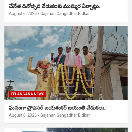
చేనేత దినోత్సవ వేడుకలకు ముమ్మర ఏర్పాట్లు.
August 6, 2026
Gajanan Gangadhar Bidkar
TELANGANA NEWS
ఘనంగా ప్రొఫెసర్ జయశంకర్ జయంతి వేడుకలు.
August 6, 2026
Gajanan Gangadhar Bidkar