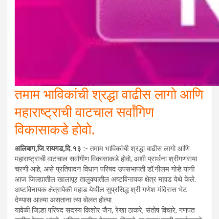
तमाम भाविकांची श्रद्धा वाढीस लागो आणि
महाराष्ट्राची वाटचाल सर्वांगिण
विकासाकडे होवो.
अलिबाग,जि.रायगड,दि.१३ :-
तमाम भाविकांची श्रद्धा वाढीस लागो आणि
महाराष्ट्राची वाटचाल सर्वांगीण विकासाकडे होवो, अशी प्रार्थना श्रीगणराया
चरणी आहे, असे प्रतिपादन विधान परिषद उपसभापती डॉ.नीलम गोऱ्हे यांनी
आज जिल्ह्यातील खालापूर तालुक्यातील अष्टविनायक क्षेत्र महाड येथे केले.
अष्टविनायक क्षेत्रापैकी महाड येथील सुप्रसिद्ध श्री गणेश मंदिरास भेट
देण्यास आल्या असताना त्या बोलत होत्या.
यावेळी जिल्हा परिषद सदस्य किशोर जैन, रेखा ठाकरे, संतोष विचारे, गणपत