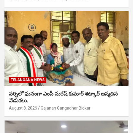
TELANGANA NEWS
వర్నిలో ఘనంగా ఎంపీ సురేష్ కుమార్ శెట్కార్ జన్మదిన
వేడుకలు.
August 8, 2026
Gajanan Gangadhar Bidkar