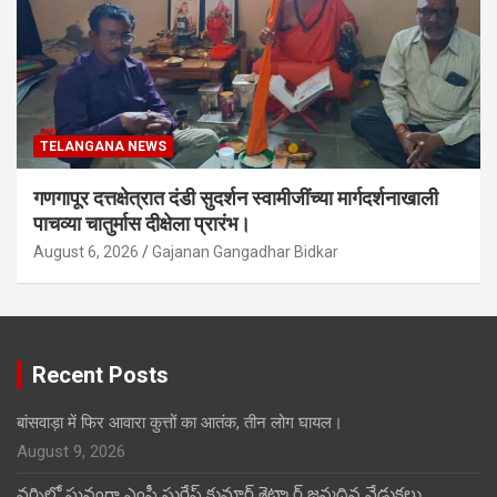
TELANGANA NEWS
गणगापूर दत्तक्षेत्रात दंडी सुदर्शन स्वामीजींच्या मार्गदर्शनाखाली
पाचव्या चातुर्मास दीक्षेला प्रारंभ।
August 6, 2026
Gajanan Gangadhar Bidkar
Recent Posts
बांसवाड़ा में फिर आवारा कुत्तों का आतंक, तीन लोग घायल।
August 9, 2026
వర్నిలో ఘనంగా ఎంపీ సురేష్ కుమార్ శెట్కార్ జన్మదిన వేడుకలు.