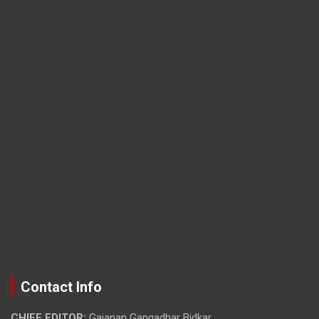
Contact Info
CHIEF EDITOR:
Gajanan Gangadhar Bidkar