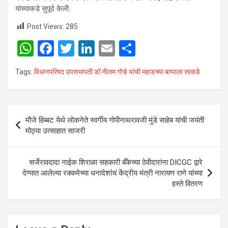
यांच्याकडे सुपूर्द केली.
Post Views:
285
W
F
T
Li
E
S
h
a
wi
n
m
h
Tags:
विधानपरिषद उपसभापती डॉ.नीलम गोऱ्हे यांची महाडच्या बाप्पाला साकडे
at
ce
tt
ke
ail
ar
s
b
er
dI
e
A
o
n
Post
मौजे हिब्बट येथे लोकनेते स्वर्गीय गोपीनाथरावजी मुंडे साहेब यांची जयंती
p
o
navigation
मोठ्या उत्साहात साजरी
p
k
सर्जेरावदादा नाईक शिराळा सहकारी बँकेच्या ठेवीदारांना DICGC द्वारे
देण्यात आलेल्या रक्कमेच्या धनादेशांचं केंद्रीय मंत्री नारायण राणे यांच्या
हस्ते वितरण