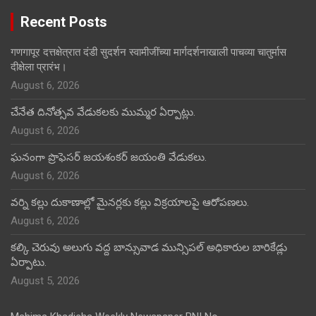
Recent Posts
गणगापूर दत्तक्षेत्रात दंडी सुदर्शन स्वामीजींच्या मार्गदर्शनाखाली पाचव्या चातुर्मास
दीक्षेला प्रारंभ।
August 6, 2026
చేనేత దినోత్సవ వేడుకలకు ముమ్మర ఏర్పాట్లు.
August 6, 2026
ఘనంగా ప్రొఫెసర్ జయశంకర్ జయంతి వేడుకలు.
August 6, 2026
వర్ని కల్లు దుకాణాల్లో మైనర్లకు కల్లు విక్రయాలపై ఆరోపణలు.
August 6, 2026
కల్కి చెరువు అలుగు వద్ద బాన్సువాడ మున్సిపల్ అధికారుల బారికేడ్లు
ఏర్పాటు.
August 5, 2026