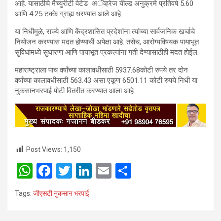
आहे. यासाठीचे मैच्युरीटी वेटेड अॅव्हरेज यील्ड अनुक्रमे प्रतिवर्ष 5.60
आणि 4.25 टक्के ग्राह्य धरण्यात आले आहे.
या निधीमुळे, राज्ये आणि केंद्रशासित प्रदेशांना त्यांच्या सार्वजनिक खर्चाचे
नियोजन करण्यास मदत होण्याची अपेक्षा आहे. तसेच, आरोग्यविषयक पायाभूत
सुविधांमध्ये सुधारणा आणि पायाभूत प्रकल्पांना गती देण्यासाठीही मदत होईल.
महाराष्ट्राला पाच वर्षांच्या कालावधीसाठी 5937.68कोटी रुपये तर दोन
वर्षांच्या कालावधीसाठी 563.43 असा एकूण 6501.11 कोटी रुपये निधी या
नुकसानभरपाई पोटी वितरीत करण्यात आला आहे.
Post Views:
1,150
W
F
T
Li
E
S
h
a
wi
n
m
h
Tags:
जीएसटी नुकसान भरपाई
at
ce
tt
ke
ail
ar
s
b
er
dI
e