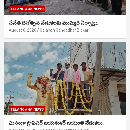
TELANGANA NEWS
చేనేత దినోత్సవ వేడుకలకు ముమ్మర ఏర్పాట్లు.
August 6, 2026
Gajanan Gangadhar Bidkar
TELANGANA NEWS
ఘనంగా ప్రొఫెసర్ జయశంకర్ జయంతి వేడుకలు.