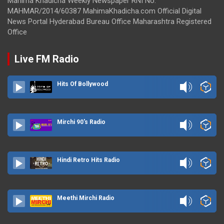
Mahima Khadicha Weekly Newspaper RNI No.
MAHMAR/2014/60387 MahimaKhadicha.com Official Digital
News Portal Hyderabad Bureau Office Maharashtra Registered
Office
Live FM Radio
Hits Of Bollywood
Mirchi 90's Radio
Hindi Retro Hits Radio
Meethi Mirchi Radio