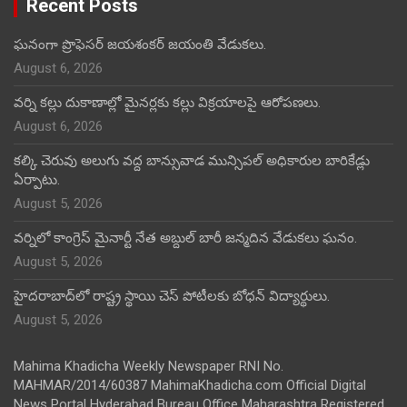
Recent Posts
ఘనంగా ప్రొఫెసర్ జయశంకర్ జయంతి వేడుకలు.
August 6, 2026
వర్ని కల్లు దుకాణాల్లో మైనర్లకు కల్లు విక్రయాలపై ఆరోపణలు.
August 6, 2026
కల్కి చెరువు అలుగు వద్ద బాన్సువాడ మున్సిపల్ అధికారుల బారికేడ్లు
ఏర్పాటు.
August 5, 2026
వర్నిలో కాంగ్రెస్ మైనార్టీ నేత అబ్దుల్ బారీ జన్మదిన వేడుకలు ఘనం.
August 5, 2026
హైదరాబాద్‌లో రాష్ట్ర స్థాయి చెస్ పోటీలకు బోధన్ విద్యార్థులు.
August 5, 2026
Mahima Khadicha Weekly Newspaper RNI No.
MAHMAR/2014/60387 MahimaKhadicha.com Official Digital
News Portal Hyderabad Bureau Office Maharashtra Registered