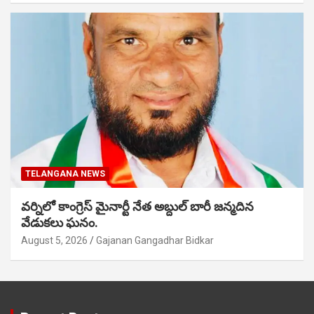
TELANGANA NEWS
వర్నిలో కాంగ్రెస్ మైనార్టీ నేత అబ్దుల్ బారీ జన్మదిన
వేడుకలు ఘనం.
August 5, 2026
Gajanan Gangadhar Bidkar