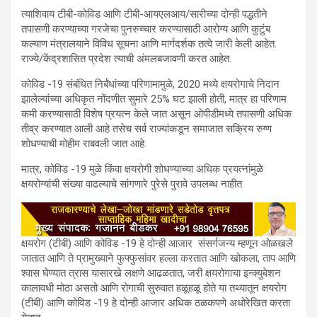
त्याशिवाय टीबी-कोविड आणि टीबी-आयएलआय/सारीच्या दोन्ही पद्धतीने
तपासणी करण्याच्या गरजेचा पुनरुच्चार करण्यासाठी आरोग्य आणि कुटुंब
कल्याण मंत्रालयाने विविध सूचना आणि मार्गदर्शक तत्वे जारी केली आहेत.
राज्ये/केंद्रशासित प्रदेश त्याची अंमलबजावणी करत आहेत.
कोविड -19 संबंधित निर्बंधांच्या परिणामामुळे, 2020 मध्ये क्षयरोगाचे निदान
झालेल्यांच्या अधिकृत नोंदणीत सुमारे 25% घट झाली होती, मात्र हा परिणाम
कमी करण्यासाठी विशेष प्रयत्न केले जात असून ओपीडीमध्ये तपासणी अधिक
तीव्र करण्यात आली आहे तसेच सर्व राज्यांकडून समाजात सक्रिय रुग्ण
शोधण्याची मोहीम राबवली जात आहे.
मात्र, कोविड -19 मुळे किंवा क्षयरोगी शोधण्याच्या अधिक प्रयत्नांमुळे
क्षयरोग्यांची संख्या वाढल्याचे सांगणारे पुरेसे पुरावे उपलब्ध नाहीत.
क्षयरोग (टीबी) आणि कोविड -19 हे दोन्ही आजार संसर्गजन्य म्हणून ओळखले
जातात आणि ते प्रामुख्याने फुफ्फुसांवर हल्ला करतात आणि खोकला, ताप आणि
श्वास घेण्यात त्रास यासारखे लक्षणे आढळतात, जरी क्षयरोगाचा इन्क्युबेशन
कालावधी मोठा असतो आणि रोगाची सुरुवात हळूहळू होते या तथ्यातून क्षयरोग
(टीबी) आणि कोविड -19 हे दोन्ही आजार अधिक ठळकपणे अधोरेखित करता