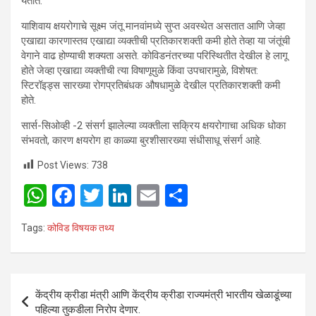
येतात.
याशिवाय क्षयरोगाचे सूक्ष्म जंतू मानवांमध्ये सुप्त अवस्थेत असतात आणि जेव्हा
एखाद्या कारणास्तव एखाद्या व्यक्तीची प्रतिकारशक्ती कमी होते तेव्हा या जंतूंची
वेगाने वाढ होण्याची शक्यता असते. कोविडनंतरच्या परिस्थितीत देखील हे लागू
होते जेव्हा एखाद्या व्यक्तीची त्या विषाणूमुळे किंवा उपचारामुळे, विशेषत:
स्टिरॉइड्स सारख्या रोगप्रतिबंधक औषधामुळे देखील प्रतिकारशक्ती कमी
होते.
सार्स-सिओव्ही -2 संसर्ग झालेल्या व्यक्तीला सक्रिय क्षयरोगाचा अधिक धोका
संभवतो, कारण क्षयरोग हा काळ्या बुरशीसारख्या संधीसाधू संसर्ग आहे.
Post Views:
738
W
F
T
Li
E
S
h
a
wi
n
m
h
Tags:
कोविड विषयक तथ्य
at
ce
tt
ke
ail
ar
s
b
er
dI
e
A
o
n
Post
केंद्रीय क्रीडा मंत्री आणि केंद्रीय क्रीडा राज्यमंत्री भारतीय खेळाडूंच्या
p
o
navigation
पहिल्या तुकडीला निरोप देणार.