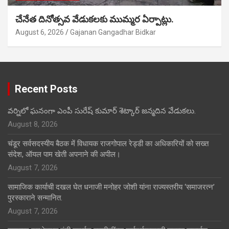
చేనేత దినోత్సవ వేడుకలకు ముమ్మర ఏర్పాట్లు.
August 6, 2026
Gajanan Gangadhar Bidkar
Recent Posts
వర్నిలో ఘనంగా ఎంపీ సురేష్ కుమార్ శెట్కార్ జన్మదిన వేడుకలు.
August 8, 2026
चंडूर सर्वसदस्यीय बैठक में विधायक राजगोपाल रेड्डी का अधिकारियों को सख्त
संदेश, ऑयल पाम खेती अपनाने की अपील।
August 7, 2026
सामाजिक कार्याची दखल घेत धनाजी मनोहर जोशी यांना राज्यस्तरीय ‘समाजरत्न’
पुरस्काराने सन्मानित.
August 7, 2026