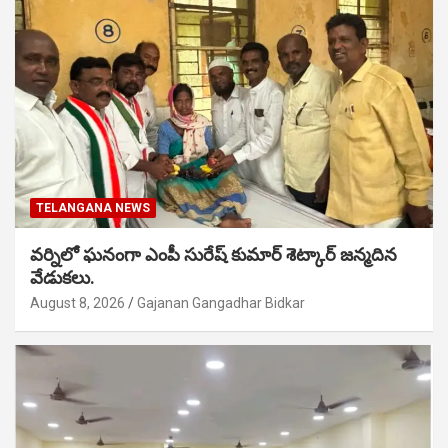
TELANGANA NEWS
వర్నిలో ఘనంగా ఎంపీ సురేష్ కుమార్ శెట్కార్ జన్మదిన
వేడుకలు.
August 8, 2026
Gajanan Gangadhar Bidkar