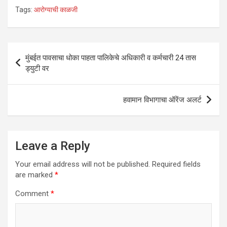
h
a
wi
n
m
h
Tags:
आरोग्याची काळजी
at
ce
tt
ke
ail
ar
s
b
er
dI
e
A
o
n
Post
मुंबईत पावसाचा धोका पाहता पालिकेचे अधिकारी व कर्मचारी 24 तास
p
o
navigation
ड्युटी वर
p
k
हवामान विभागाचा ऑरेंज अलर्ट
Leave a Reply
Your email address will not be published.
Required fields
are marked
*
Comment
*