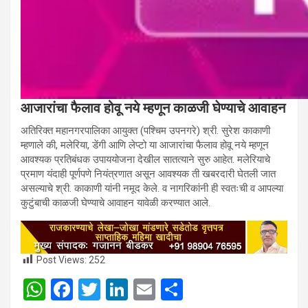
आजारांचा फैलाव होवू नये म्हणून काळजी घेण्याचे आवाहन
अतिरिक्‍त महानगरपालिका आयुक्‍त (पश्चिम उपनगरे) श्री. सुरेश काकाणी
म्‍हणाले की, मलेरिया, डेंगी आणि लेप्‍टो या आजारांचा फैलाव होवू नये म्‍हणून
आवश्‍यक प्रतिबंधक उपाययोजना देखील सातत्‍याने सुरु आहेत. मलेरियाचे
प्रमाण यंदाही पूर्णपणे नियंत्रणात असून आवश्‍यक ती खबरदारी घेतली जात
असल्‍याचे श्री. काकाणी यांनी नमूद केले. व नागरिकांनी ही स्वतःची व आपल्या
कुटुंबाची काळजी घेण्याचे आवाहन यावेळी करण्यात आले.
Post Views:
252
W
F
T
Li
E
S