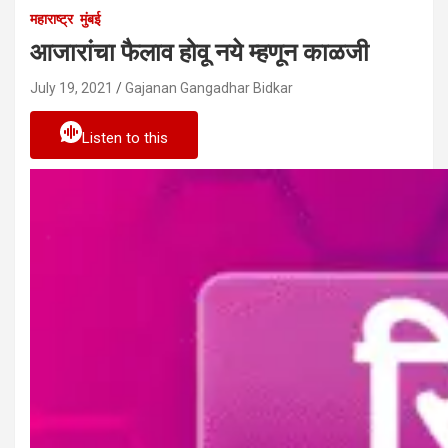
महाराष्ट्र
मुंबई
आजारांचा फैलाव होवू नये म्हणून काळजी
July 19, 2021
Gajanan Gangadhar Bidkar
Listen to this