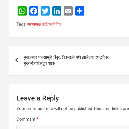
W
F
T
Li
E
S
h
a
wi
n
m
h
Tags:
अण्णाभाऊ साठे स्मृतिदिन
at
ce
tt
ke
ail
ar
s
b
er
dI
e
A
o
n
Post
p
o
मुसळधार पावसामुळे चेंबूर, विक्रोळी येथे झालेल्या दुर्घटनेवर
navigation
मुख्यमंत्र्यांकडून शोक
p
k
Leave a Reply
Your email address will not be published.
Required fields a
Comment
*