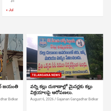
31
« Jul
TELANGANA NEWS
ర్ జయంతి
వర్ని కల్లు దుకాణాల్లో మైనర్లకు కల్లు
విక్రయాలపై ఆరోపణలు.
dhar Bidkar
August 6, 2026
Gajanan Gangadhar Bidkar