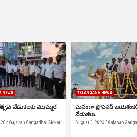
A NEWS
TELANGANA NEWS
నోత్సవ వేడుకలకు ముమ్మర
ఘనంగా ప్రొఫెసర్ జయశంక
వేడుకలు.
026
Gajanan Gangadhar Bidkar
August 6, 2026
Gajanan Ganga