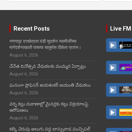
Recent Posts
Live FM
गणगापूर दत्तक्षेत्रात दंडी सुदर्शन स्वामीजींच्या
मार्गदर्शनाखाली पाचव्या चातुर्मास दीक्षेला प्रारंभ।
August 6, 2026
చేనేత దినోత్సవ వేడుకలకు ముమ్మర ఏర్పాట్లు.
August 6, 2026
ఘనంగా ప్రొఫెసర్ జయశంకర్ జయంతి వేడుకలు.
August 6, 2026
వర్ని కల్లు దుకాణాల్లో మైనర్లకు కల్లు విక్రయాలపై
ఆరోపణలు.
August 6, 2026
కల్కి చెరువు అలుగు వద్ద బాన్సువాడ మున్సిపల్