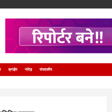
ा
क्राईम
नांदेड़
संपादकीय