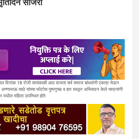
स्मृतिदिन साजरा
मध्ये काल दिनांक 18 रोजी सायंकाळी आठ वाजता सर्व समाज बांधवांनी एकत्र येऊन
 अण्णाभाऊ साठे यांच्या फोटोस पुष्पगुच्छ व हार घालून अभिवादन केले याप्रसंगी
नगर मधील महिला उपस्थित होते.