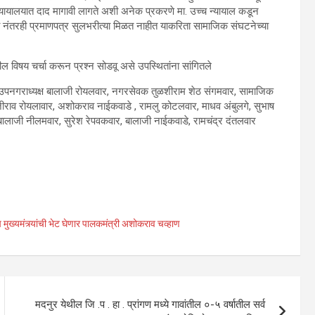
यायालयात दाद मागावी लागते अशी अनेक प्रकरणे मा. उच्च न्यायाल कडून
्या नंतरही प्रमाणपत्र सुलभरीत्या मिळत नाहीत याकरिता सामाजिक संघटनेच्या
ल विषय चर्चा करून प्रश्न सोडवू असे उपस्थितांना सांगितले
जी उपनगराध्यक्ष बालाजी रोयलवार, नगरसेवक तुळशीराम शेठ संगमवार, सामाजिक
ाजीराव रोयलावार, अशोकराव नाईकवाडे , रामलु कोटलवार, माधव अंबुलगे, सुभाष
ालाजी नीलमवार, सुरेश रेपवकवार, बालाजी नाईकवाडे, रामचंद्र दंतलवार
ुख्यमंत्र्यांची भेट घेणार पालकमंत्री अशोकराव चव्हाण
मदनुर येथील जि .प . हा . प्रांगण मध्ये गावांतील ०-५ वर्षातील सर्व