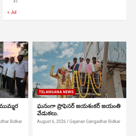
31
« Jul
TELANGANA NEWS
 ముమ్మర
ఘనంగా ప్రొఫెసర్ జయశంకర్ జయంతి
వేడుకలు.
dhar Bidkar
August 6, 2026
Gajanan Gangadhar Bidkar