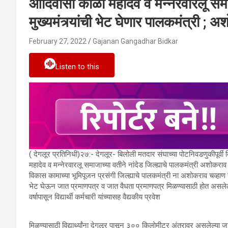
आदिवासी कोळी महादेव व मन्नेरवारलू स
मुख्यमंत्र्यांची भेट घेणार पालकमंत्री ; 
February 27, 2022
Gajanan Gangadhar Bidkar
Listen to this
( देगलूर प्रतिनिधी)२७:- देगलूर- बिलोली मतदार संघाच्या पोटनिवडणुकीपूर्वी 
महादेव व मन्नेरवारलू समाजाच्या वतीने नांदेड जिल्ह्याचे पालकमंत्री अशोकराव
विकास कामाच्या भूमिपूजन प्रसंगी जिल्ह्याचे पालकमंत्री ना अशोकराव चव्हा
भेट घेऊन जात प्रमाणपत्र व जात वैधता प्रमाणपत्र मिळण्यासाठी होत असलेल
वर्षापासून विद्यार्थी कर्मचारी यांच्यासह वैद्यकीय प्रवेश
मिळण्यासाठी विद्यार्थ्यांना देगलूर पासून ३०० किलोमीटर अंतरावर असलेल्या