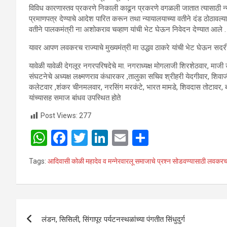
विविध कारणास्तव प्रकरणे निकाली काढून प्रकरणे वगळली जातात त्यासाठी न्
प्रमाणपत्र देण्याचे आदेश पारित करून तथा न्यायालयाच्या वतीने दंड ठोठावल
वतीने पालकमंत्री ना अशोकराव चव्हाण यांची भेट घेऊन निवेदन देण्यात आले .
यावर आपण लवकरच राज्याचे मुख्यमंत्री मा उद्धव ठाकरे यांची भेट घेऊन सदरी
यावेळी यावेळी देगलूर नगरपरिषदेचे मा. नगराध्यक्ष मोगलाजी शिरशेठवार, मा
संघटनेचे अध्यक्ष लक्ष्मणराव कंधारकर ,तालुका सचिव श्रीहरी येदगीवार, शिव
कलेटवार ,शंकर चीनमलवार, नरसिंग मरकंटे, भारत मामडे, शिवदास तोटावर, ब
यांच्यासह समाज बांधव उपस्थित होते
Post Views:
277
W
F
T
Li
E
S
h
a
wi
n
m
h
Tags:
आदिवासी कोळी महादेव व मन्नेरवारलू समाजाचे प्रश्न सोडवण्यासाठी लवकरच म
at
ce
tt
ke
ail
ar
s
b
er
dI
e
A
o
n
Post
p
o
लंडन, सिसिली, सिंगापूर पर्यटनस्थळांच्या पंगतीत सिंधुदुर्ग