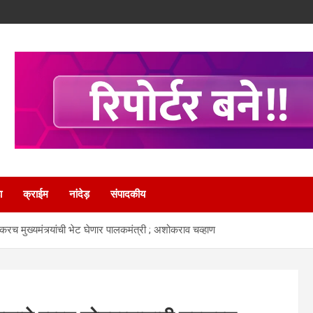
ा
क्राईम
नांदेड़
संपादकीय
रच मुख्यमंत्र्यांची भेट घेणार पालकमंत्री ; अशोकराव चव्हाण