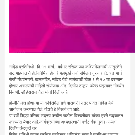
नांदेड प्रतिनिधी, दि.११ मार्च:- वर्षभर रसिक ज्या कविसंमेलनाची आतुरतेने
वाट पाहतात ते होळीनिमित्त होणारे महामूर्ख कवि संमेलन गुरुवार दि. १७ मार्च
रोजी गंधर्वनगरी, कलामंदिर, नांदेड येथे सायंकाळी ठीक ६ ते १० या दरम्यान
होणार असल्याची माहिती संयोजक ॲड. दिलीप ठाकूर, ज्येष्ठ पत्रकार गोवर्धन
बियाणी, डॉ हंसराज वैद्य यांनी दिली आहे.
होळीनिमित्त होणा-या या कविसंमेलनाचे वाराणसी नंतर फक्त नांदेड येथे
आयोजन करण्यात येते. यंदाचे हे विसावे वर्ष आहे.
या वर्षी जिल्हा परिषद सदस्य प्रवीण पाटील चिखलीकर यांच्या हस्ते उद्घाटन
करण्यात येणार आहे.कार्यक्रमाच्या अध्यक्षस्थानी मर्चंट बँक नुतन अध्यक्ष
दिलीप कंदकुर्ते तर
विशेष अतिथी म्हणून प्रसिद्ध उद्योजक अखिलेश गुप्ता हे उपस्थित राहणार