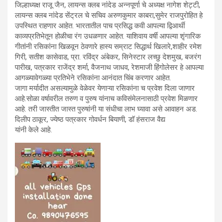
जिल्हाध्यक्ष राजू जैन, लायन्स क्लब नांदेड अन्नपूर्णा चे अध्यक्ष नागेश शेट्टी,
लायन्स क्लब नांदेड सेंट्रल चे सचिव अरुणकुमार काबरा,सुमेर राजपुरोहित हे
उपस्थित राहणार आहेत. भारतातील पाच प्रसिद्ध कवी आपल्या द्विआर्थी
काव्यप्रतिभेतून होळीचा रंग उधळणार आहेत. याशिवाय वर्षी आपल्या शृंगारिक
गीतांनी रसिकांना खिळवून ठेवणारे हास्य सम्राट सिद्धार्थ खिलारे,शाहीर रमेश
गिरी, सतीश कासेवाड, प्रा. रविंद्र अंबेकर, सिनेस्टार लच्छु देशमुख, बजरंग
पारीख, पत्रकार राजेंद्र शर्मा, वैजनाथ जाधव, रेशमाजी हिंगोलेसर हे आपल्या
आगळ्यावेगळ्या प्रतिभेने रसिकांना आनंदात चिंब करणार आहेत.
जागा मर्यादीत असल्यामुळे वेळेवर येणाऱ्या रसिकांना च प्रवेश दिला जाणार
आहे.सोळा वर्षावरील तरुण व पुरुष यांनाच कविसंमेलनासाठी प्रवेश मिळणार
आहे. तरी जास्तीत जास्त पुरुषांनी या संधीचा लाभ घ्यावा असे आवाहन अड.
दिलीप ठाकूर, ज्येष्ठ पत्रकार गोवर्धन बियाणी, डॉ हंसराज वैद्य
यांनी केले आहे.