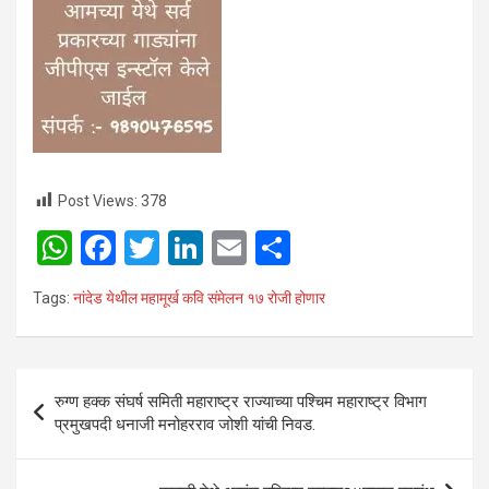
Post Views:
378
W
F
T
Li
E
S
h
a
wi
n
m
h
Tags:
नांदेड येथील महामूर्ख कवि संमेलन १७ रोजी होणार
at
ce
tt
ke
ail
ar
s
b
er
dI
e
A
o
n
Post
रुग्ण हक्क संघर्ष समिती महाराष्ट्र राज्याच्या पश्चिम महाराष्ट्र विभाग
p
o
navigation
प्रमुखपदी धनाजी मनोहरराव जोशी यांची निवड.
p
k