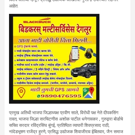
आहेत.
प्रमुख अतिथी भाजपा जिल्हाध्यक्ष प्रवीण साले, विरोधी पक्ष नेते दीपकसिंग
रावत, भाजपा जिल्हा सरचिटणीस अशोक पाटील धनेगावकर , गुरुद्वारा बोर्डाचे
सचिव सरदार रविंद्रसिंघ बुंगई, प्रतिष्ठित व्यापारी शिवप्रसाद राठी,
नांदेडभूषण राजेंद्र हुरणे, प्रसिद्ध उद्योजक शिवाजीराव ईबितवार, जैन समाज