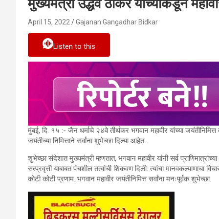
मुख्यमंत्री उद्धव ठाकरे यांच्याकडून महावी
April 15, 2022
Gajanan Gangadhar Bidkar
Listen to this
मुंबई, दि. १५ :- जैन धर्माचे २४वे तीर्थंकर भगवान महावीर यांच्या जयंतीनिमित्त
जयंतीच्या निमित्ताने सर्वांना शुभेच्छा दिल्या आहेत.
शुभेच्छा संदेशात मुख्यमंत्री म्हणतात, भगवान महावीर यांनी सर्व प्राणिमात्रां
सत्प्रवृत्ती याबाबत पंचशील तत्वांची शिकवण दिली. त्यांचा मानवकल्याणाचा विच
कोटी कोटी प्रणाम. भगवान महावीर जयंतीनिमित्त सर्वांना मनःपूर्वक शुभेच्छा.