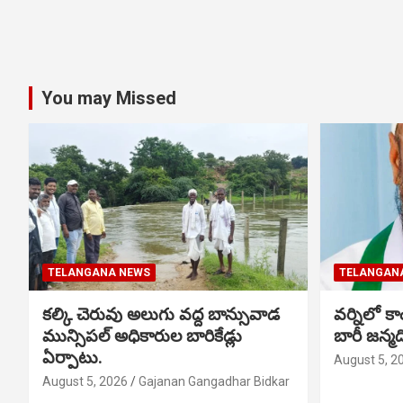
You may Missed
TELANGANA NEWS
TELANGAN
కల్కి చెరువు అలుగు వద్ద బాన్సువాడ
వర్నిలో కాం
మున్సిపల్ అధికారుల బారికేడ్లు
బారీ జన్
ఏర్పాటు.
August 5, 2
August 5, 2026
Gajanan Gangadhar Bidkar