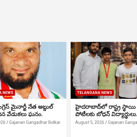
A NEWS
TELANGANA NEWS
గ్రెస్ మైనార్టీ నేత అబ్దుల్
హైదరాబాద్‌లో రాష్ట్ర స్థాయి 
మదిన వేడుకలు ఘనం.
పోటీలకు బోధన్ విద్యార్థులు
026
Gajanan Gangadhar Bidkar
August 5, 2026
Gajanan Ganga