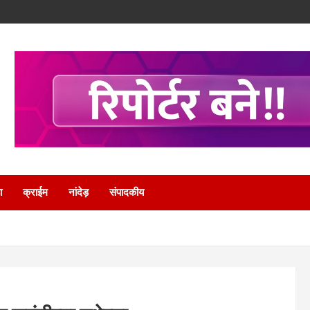
ा
क्राईम
नांदेड़
संपादकीय