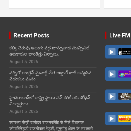
Recent Posts
Live FM
కల్కి చెరువు అలుగు వద్ద బాన్సువాడ మున్సిపల్
అధికారుల బారికేడ్లు ఏర్పాటు.
August 5, 2026
వర్నిలో కాంగ్రెస్ మైనార్టీ నేత అబ్దుల్ బారీ జన్మదిన
వేడుకలు ఘనం.
August 5, 2026
హైదరాబాద్‌లో రాష్ట్ర స్థాయి చెస్ పోటీలకు బోధన్
విద్యార్థులు.
August 5, 2026
स्वास्थ्य मंत्री दामोदर राजनरसिंह से मिले विधायक
कोमाटिरेड्डी राजगोपाल रेड्डी, मुनुगोडु क्षेत्र के सरकारी