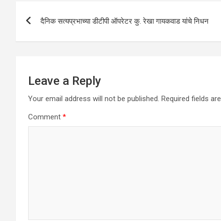
A
o
n
Post
p
o
दैनिक सत्यप्रभाच्या डीटीपी ऑपरेटर कु. रेखा गायकवाड यांचे निधन
navigation
p
k
Leave a Reply
Your email address will not be published.
Required fields a
Comment
*