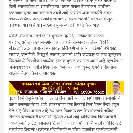
भुजबळ यांनी आज नाशिक येथील कार्यालयात झालेल्या पत्रकार परिषदेत
दिली. त्याचबरोबर या आपत्तीग्रस्त भागात मोफत शिवभोजन थाळीच्या
इष्टांकात दुप्पट वाढ करण्यात आली आहे. याबाबत आज तातडीने आदेश
काढण्यात येणार असून आदेशाची वाट न बघता तातडीने मदत कार्य सुरु
करण्यात यावे असे यावेळी छगन भुजबळ यांनी स्पष्ट केले आहे.
यावेळी बोलताना मंत्री छगन भुजबळ म्हणाले, अतिवृष्टीचा फटका
महाराष्ट्रातील काही जिल्ह्यांना बसला आहे. राज्यावर आलेल्या नैसर्गिक
संकटाशी लढताना राज्य सरकार हे खंबीरपणे जनतेच्या पाठीमागे उभे आहे.
रायगड, रत्नागिरी, सिंधुदुर्ग, सातारा, सांगली आणि कोल्हापूर या सहा पूरग्रस्त
जिल्ह्यांमध्ये शिवभोजन थाळीचा इष्टांक दुप्पट करण्यात आला आहे. म्हणजेच या
आपत्तीग्रस्त भागातील शिवभोजन केंद्रावर आत्ता दुप्पट क्षमतेने शिवभोजन
थाळीचे वितरण केले जाणार आहे.
पूर परिस्थीतीमुळे अनेक जिल्ह्यांत वीज नाही अशा ठिकाणी मोफत केरोसीनचे
वाटप करण्यात येणार आहे. त्याचप्रमाणे ज्या ठिकाणी शिवभोजन केंद्र वाहून
गेले आहे किंवा पाण्यात आहे तेथे इतर ठिकाणावरून शिवभोजनाचे पाकिटे
वितरित करण्यासाठी परवानगी देण्यात आली आहे. पाकिटांच्या वितरणासाठी
त्याचप्रमाणे लाईट नसलेल्या ठिकाणी किंवा शिवभोजन अँपसाठी कनेक्टिव्हिटी
नसलेल्या ठिकाणी थाळीच्या नोंदणीसाठी स्थानिक पातळीवर तहसीलदारांनी