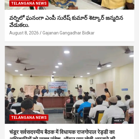
TELANGANA NEWS
వర్నిలో ఘనంగా ఎంపీ సురేష్ కుమార్ శెట్కార్ జన్మదిన
వేడుకలు.
August 8, 2026
Gajanan Gangadhar Bidkar
TELANGANA NEWS
चंडूर सर्वसदस्यीय बैठक में विधायक राजगोपाल रेड्डी का