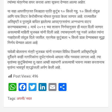
त्यांच्या यंत्रणेचा वापर करावा अशा सूचना देण्यात आल्या आहेत.
या सहा आपत्तीग्रस्त जिल्ह्यात प्रति कुटुंब १० किलो गहू, १० किलो तांदूळ
आणि पाच लिटर केरोसीनचा मोफत पुरवठा केला जाणार आहे. राज्यातील
अतिवृष्टी व पुरामुळे बाधित झालेल्या आपद्ग्रस्तांना अन्नधान्य वाटप
करण्याबाबतच्या ८ मार्च २०१९ च्या शासन निर्णयानुसार ही मदत दिली जाणार
असल्याची माहिती भुजबळ यांनी दिली आहे. त्याचप्रमाणे गहू नको असेल त्यांना
गव्हाऐवजी तांदूळ दिले जातील. प्रत्येक कुटुंबाला ५ किलो डाळ देण्याबाबत सुद्धा
निर्णय घेण्यात आला आहे.
यावेळी बोलताना मंत्री भुजबळ यांनी राज्यात विविध ठिकाणी अतिवृष्टीमुळे
दुर्दैवाने काही नागरिकांना दुर्घटनांमध्ये आपला जीव गमवावा लागला आहे. त्या
मृतांच्या कुटुंबियांच्या दुःखात आम्ही सहभागी असल्याची भावना व्यक्त करतानाच
मृतांना भावपूर्ण श्रद्धांजली अर्पण केली आहे.
Post Views:
496
W
F
T
Li
E
S
h
a
wi
n
m
h
Tags:
अपत्ती/ मदत
at
ce
tt
ke
ail
ar
s
b
er
dI
e