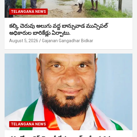
TELANGANA NEWS
కల్కి చెరువు అలుగు వద్ద బాన్సువాడ మున్సిపల్
అధికారుల బారికేడ్లు ఏర్పాటు.
August 5, 2026
Gajanan Gangadhar Bidkar
TELANGANA NEWS