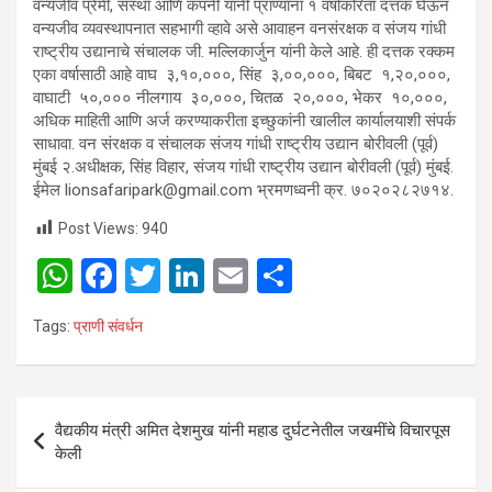
वन्यजीव प्रेमी, संस्था आणि कंपनी यांनी प्राण्यांना १ वर्षाकरिता दत्तक घेऊन
वन्यजीव व्यवस्थापनात सहभागी व्हावे असे आवाहन वनसंरक्षक व संजय गांधी
राष्ट्रीय उद्यानाचे संचालक जी. मल्लिकार्जुन यांनी केले आहे. ही दत्तक रक्कम
एका वर्षासाठी आहे वाघ ३,१०,०००, सिंह ३,००,०००, बिबट १,२०,०००,
वाघाटी ५०,००० नीलगाय ३०,०००, चितळ २०,०००, भेकर १०,०००,
अधिक माहिती आणि अर्ज करण्याकरीता इच्छुकांनी खालील कार्यालयाशी संपर्क
साधावा. वन संरक्षक व संचालक संजय गांधी राष्ट्रीय उद्यान बोरीवली (पूर्व)
मुंबई २.अधीक्षक, सिंह विहार, संजय गांधी राष्ट्रीय उद्यान बोरीवली (पूर्व) मुंबई.
ईमेल lionsafaripark@gmail.com भ्रमणध्वनी क्र. ७०२०२८२७१४.
Post Views:
940
W
F
T
Li
E
S
h
a
wi
n
m
h
Tags:
प्राणी संवर्धन
at
ce
tt
ke
ail
ar
s
b
er
dI
e
A
o
n
Post
वैद्यकीय मंत्री अमित देशमुख यांनी महाड दुर्घटनेतील जखमींचे विचारपूस
p
o
navigation
केली
p
k