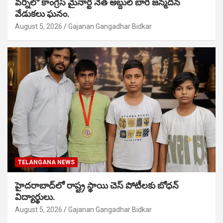
వర్నిలో కాంగ్రెస్ మైనార్టీ నేత అబ్దుల్ బారీ జన్మదిన
వేడుకలు ఘనం.
August 5, 2026
Gajanan Gangadhar Bidkar
TELANGANA NEWS
హైదరాబాద్‌లో రాష్ట్ర స్థాయి చెస్ పోటీలకు బోధన్
విద్యార్థులు.
August 5, 2026
Gajanan Gangadhar Bidkar