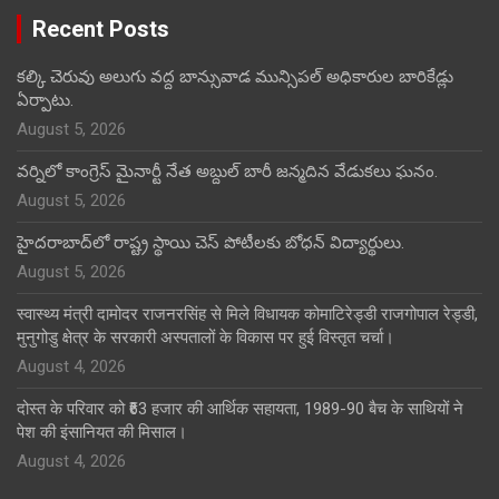
Recent Posts
కల్కి చెరువు అలుగు వద్ద బాన్సువాడ మున్సిపల్ అధికారుల బారికేడ్లు
ఏర్పాటు.
August 5, 2026
వర్నిలో కాంగ్రెస్ మైనార్టీ నేత అబ్దుల్ బారీ జన్మదిన వేడుకలు ఘనం.
August 5, 2026
హైదరాబాద్‌లో రాష్ట్ర స్థాయి చెస్ పోటీలకు బోధన్ విద్యార్థులు.
August 5, 2026
स्वास्थ्य मंत्री दामोदर राजनरसिंह से मिले विधायक कोमाटिरेड्डी राजगोपाल रेड्डी,
मुनुगोडु क्षेत्र के सरकारी अस्पतालों के विकास पर हुई विस्तृत चर्चा।
August 4, 2026
दोस्त के परिवार को ₹63 हजार की आर्थिक सहायता, 1989-90 बैच के साथियों ने
पेश की इंसानियत की मिसाल।
August 4, 2026